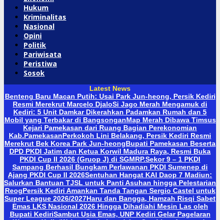
Hukum
Kriminalitas
Nasional
Opini
Politik
Pariwisata
Peristiwa
Sosok
Latest News
Benteng Baru Macan Putih: Usai Park Jun-heong, Persik Kediri
Resmi Merekrut Marcelo Djalo
Si Jago Merah Mengamuk di
Kediri: 5 Unit Damkar Dikerahkan Padamkan Rumah dan 5
Mobil yang Terbakar di Bangsongan
Map Merah Dibawa Timsus
Kejari Pamekasan dari Ruang Bagian Perekonomian
Kab.Pamekasan
Perkokoh Lini Belakang, Persik Kediri Resmi
Merekrut Bek Korea Park Jun-heong
Bupati Pamekasan Beserta
DPD PKDI Jatim dan Ketua Korwil Madura Raya, Resmi Buka
PKDI Cup II 2026 (Gruop J) di SGMRP.
Sekor 9 – 1 PKDI
Sampang Berhasil Bungkam Perlawanan PKDI Sumenep di
Ajang PKDI Cup II 2026
Sentuhan Hangat KAI Daop 7 Madiun:
Salurkan Bantuan TJSL untuk Panti Asuhan hingga Pelestarian
Reog
Persik Kediri Amankan Tanda Tangan Sergio Castel untuk
Super League 2026/2027
Haru dan Bangga, Hamzah Risqi Sabet
Emas LKS Nasional 2026 Hingga Dihadiahi Mesin Las oleh
Bupati Kediri
Sambut Usia Emas, UNP Kediri Gelar Pagelaran