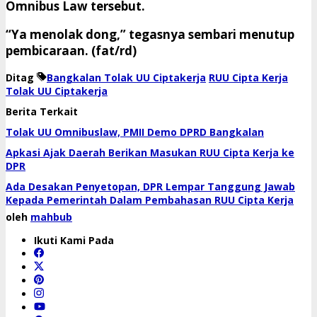
Omnibus Law tersebut.
“Ya menolak dong,” tegasnya sembari menutup
pembicaraan. (fat/rd)
Ditag
Bangkalan Tolak UU Ciptakerja
RUU Cipta Kerja
Tolak UU Ciptakerja
Berita Terkait
Tolak UU Omnibuslaw, PMII Demo DPRD Bangkalan
Apkasi Ajak Daerah Berikan Masukan RUU Cipta Kerja ke
DPR
Ada Desakan Penyetopan, DPR Lempar Tanggung Jawab
Kepada Pemerintah Dalam Pembahasan RUU Cipta Kerja
oleh
mahbub
Ikuti Kami Pada