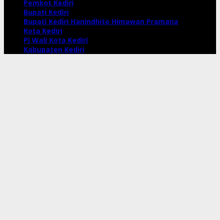
Pemkot Kediri
Bupati Kediri
Bupati Kediri Hanindhito Himawan Pramana
Kota Kediri
Pj Wali Kota Kediri
Kabupaten Kediri