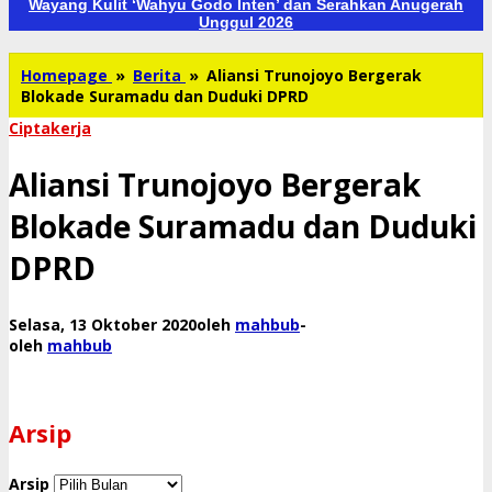
Wayang Kulit ‘Wahyu Godo Inten’ dan Serahkan Anugerah
Unggul 2026
Homepage
»
Berita
»
Aliansi Trunojoyo Bergerak
Blokade Suramadu dan Duduki DPRD
Ciptakerja
Aliansi Trunojoyo Bergerak
Blokade Suramadu dan Duduki
DPRD
Selasa, 13 Oktober 2020
oleh
mahbub
-
oleh
mahbub
Arsip
Arsip