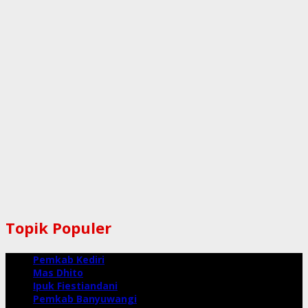
Topik Populer
Pemkab Kediri
Mas Dhito
Ipuk Fiestiandani
Pemkab Banyuwangi