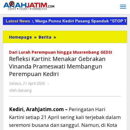
Lewati
ke
konten
30 Meter, Warga Puncu Kediri Pasang Spanduk “STOP Tambang Pa
Latest News
Refleksi
Homepage
»
Berita
»
Kartini:
Menakar
Dari Lurah Perempuan hingga Musrenbang GEDSI
Gebrakan
Refleksi Kartini: Menakar Gebrakan
Vinanda
Vinanda Prameswati Membangun
Prameswati
Perempuan Kediri
Membangun
Perempuan
oleh
Selasa, 21 April 2026
-
Kediri
danang
oleh
danang
Kediri, ArahJatim.com –
Peringatan Hari
Kartini setiap 21 April sering kali terjebak dalam
seremoni busana dan sanggul. Namun, di Kota