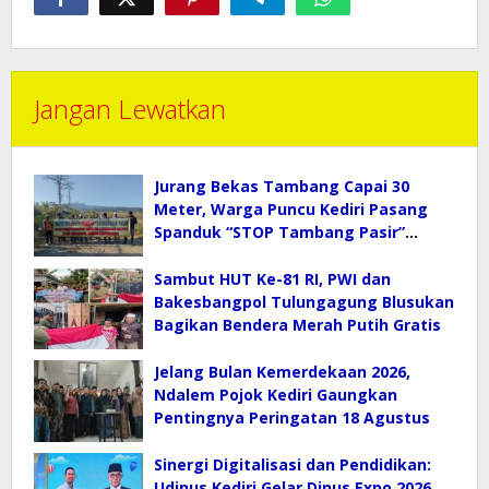
Jangan Lewatkan
Jurang Bekas Tambang Capai 30
Meter, Warga Puncu Kediri Pasang
Spanduk “STOP Tambang Pasir”
Selamatkan Mata Air
Sambut HUT Ke-81 RI, PWI dan
Bakesbangpol Tulungagung Blusukan
Bagikan Bendera Merah Putih Gratis
Jelang Bulan Kemerdekaan 2026,
Ndalem Pojok Kediri Gaungkan
Pentingnya Peringatan 18 Agustus
Sinergi Digitalisasi dan Pendidikan:
Udinus Kediri Gelar Dinus Expo 2026,