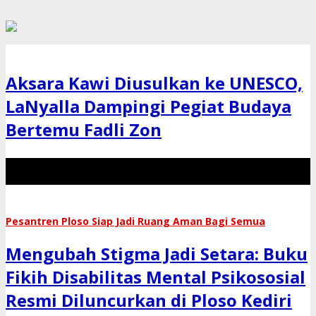
Aksara Kawi Diusulkan ke UNESCO,
LaNyalla Dampingi Pegiat Budaya
Bertemu Fadli Zon
Berita
,
Sosok
Budaya
,
Nasional
,
Sosok
Pesantren Ploso Siap Jadi Ruang Aman Bagi Semua
Selasa,
30
Mengubah Stigma Jadi Setara: Buku
Juni
2026
Selasa,
Fikih Disabilitas Mental Psikososial
30
Resmi Diluncurkan di Ploso Kediri
Juni
2026