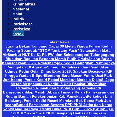
Kriminalitas
Nasional
Opini
Politik
Pariwisata
Peristiwa
Sosok
Latest News
Jurang Bekas Tambang Capai 30 Meter, Warga Puncu Kediri
Pasang Spanduk “STOP Tambang Pasir” Selamatkan Mata
Air
Sambut HUT Ke-81 RI, PWI dan Bakesbangpol Tulungagung
Blusukan Bagikan Bendera Merah Putih Gratis
Jelang Bulan
Kemerdekaan 2026, Ndalem Pojok Kediri Gaungkan Pentingnya
Peringatan 18 Agustus
Sinergi Digitalisasi dan Pendidikan:
Udinus Kediri Gelar Dinus Expo 2026, Siapkan Beasiswa KIP
hingga Wadah E-Sport
Benteng Baru Macan Putih: Usai Park
Jun-heong, Persik Kediri Resmi Merekrut Marcelo Djalo
Si Jago
Merah Mengamuk di Kediri: 5 Unit Damkar Dikerahkan
Padamkan Rumah dan 5 Mobil yang Terbakar di
Bangsongan
Map Merah Dibawa Timsus Kejari Pamekasan dari
Ruang Bagian Perekonomian Kab.Pamekasan
Perkokoh Lini
Belakang, Persik Kediri Resmi Merekrut Bek Korea Park Jun-
heong
Bupati Pamekasan Beserta DPD PKDI Jatim dan Ketua
Korwil Madura Raya, Resmi Buka PKDI Cup II 2026 (Gruop J) di
SGMRP.
Sekor 9 – 1 PKDI Sampang Berhasil Bungkam