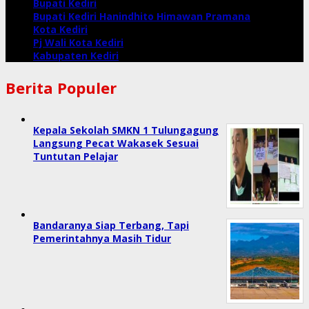
Bupati Kediri
Bupati Kediri Hanindhito Himawan Pramana
Kota Kediri
Pj Wali Kota Kediri
Kabupaten Kediri
Berita Populer
Kepala Sekolah SMKN 1 Tulungagung
Langsung Pecat Wakasek Sesuai
Tuntutan Pelajar
Bandaranya Siap Terbang, Tapi
Pemerintahnya Masih Tidur