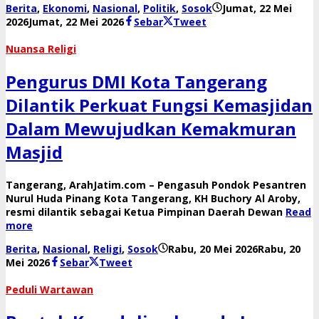
Berita
,
Ekonomi
,
Nasional
,
Politik
,
Sosok
Jumat, 22 Mei
oleh
2026
Jumat, 22 Mei 2026
Sebar
Tweet
Reny
Nuansa Religi
Pengurus DMI Kota Tangerang
Dilantik Perkuat Fungsi Kemasjidan
Dalam Mewujudkan Kemakmuran
Masjid
Tangerang, ArahJatim.com – Pengasuh Pondok Pesantren
Nurul Huda Pinang Kota Tangerang, KH Buchory Al Aroby,
resmi dilantik sebagai Ketua Pimpinan Daerah Dewan
Read
more
Berita
,
Nasional
,
Religi
,
Sosok
Rabu, 20 Mei 2026
Rabu, 20
oleh
Mei 2026
Sebar
Tweet
Reny
Peduli Wartawan