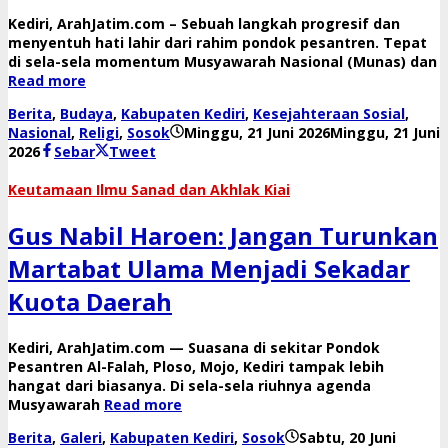
oleh
​Kediri, ArahJatim.com – Sebuah langkah progresif dan
Reny
Sebar
menyentuh hati lahir dari rahim pondok pesantren. Tepat
di sela-sela momentum Musyawarah Nasional (Munas) dan
Tweet
Read more
Berita
,
Budaya
,
Kabupaten Kediri
,
Kesejahteraan Sosial
,
Nasional
,
Religi
,
Sosok
Minggu, 21 Juni 2026
Minggu, 21 Juni
oleh
2026
Sebar
Tweet
danang
Keutamaan Ilmu Sanad dan Akhlak Kiai
Gus Nabil Haroen: Jangan Turunkan
Martabat Ulama Menjadi Sekadar
Kuota Daerah
​Kediri, ArahJatim.com — Suasana di sekitar Pondok
Pesantren Al-Falah, Ploso, Mojo, Kediri tampak lebih
hangat dari biasanya. Di sela-sela riuhnya agenda
Musyawarah
Read more
Berita
,
Galeri
,
Kabupaten Kediri
,
Sosok
Sabtu, 20 Juni