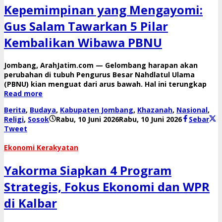
Kepemimpinan yang Mengayomi:
Gus Salam Tawarkan 5 Pilar
Kembalikan Wibawa PBNU
​Jombang, ArahJatim.com — Gelombang harapan akan
perubahan di tubuh Pengurus Besar Nahdlatul Ulama
(PBNU) kian menguat dari arus bawah. Hal ini terungkap
Read more
Berita
,
Budaya
,
Kabupaten Jombang
,
Khazanah
,
Nasional
,
oleh
Religi
,
Sosok
Rabu, 10 Juni 2026
Rabu, 10 Juni 2026
Sebar
danang
Tweet
Ekonomi Kerakyatan
Yakorma Siapkan 4 Program
Strategis, Fokus Ekonomi dan WPR
di Kalbar