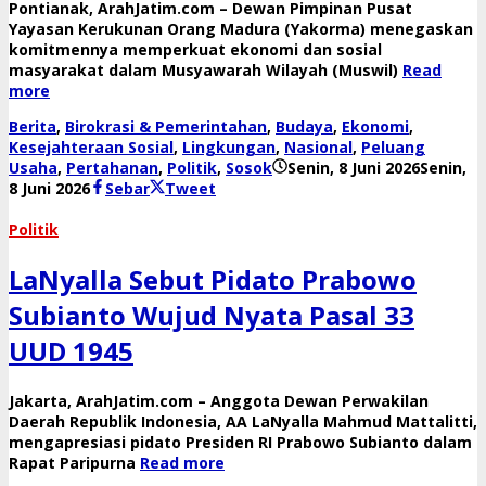
Pontianak, ArahJatim.com – Dewan Pimpinan Pusat
Yayasan Kerukunan Orang Madura (Yakorma) menegaskan
komitmennya memperkuat ekonomi dan sosial
masyarakat dalam Musyawarah Wilayah (Muswil)
Read
more
Berita
,
Birokrasi & Pemerintahan
,
Budaya
,
Ekonomi
,
Kesejahteraan Sosial
,
Lingkungan
,
Nasional
,
Peluang
Usaha
,
Pertahanan
,
Politik
,
Sosok
Senin, 8 Juni 2026
Senin,
oleh
8 Juni 2026
Sebar
Tweet
Reny
Politik
LaNyalla Sebut Pidato Prabowo
Subianto Wujud Nyata Pasal 33
UUD 1945
Jakarta, ArahJatim.com – Anggota Dewan Perwakilan
Daerah Republik Indonesia, AA LaNyalla Mahmud Mattalitti,
mengapresiasi pidato Presiden RI Prabowo Subianto dalam
Rapat Paripurna
Read more