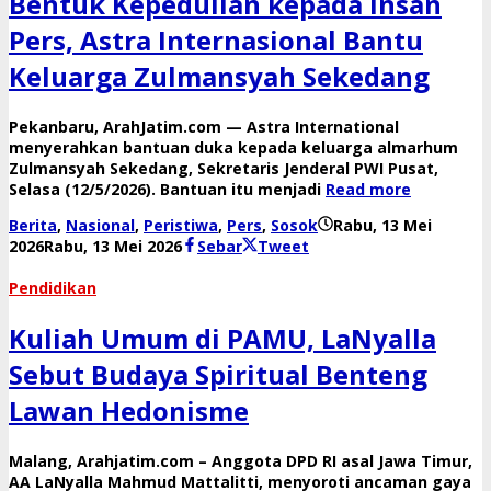
Bentuk Kepedulian kepada Insan
Pers, Astra Internasional Bantu
Keluarga Zulmansyah Sekedang
Pekanbaru, ArahJatim.com — Astra International
menyerahkan bantuan duka kepada keluarga almarhum
Zulmansyah Sekedang, Sekretaris Jenderal PWI Pusat,
Selasa (12/5/2026). Bantuan itu menjadi
Read more
Berita
,
Nasional
,
Peristiwa
,
Pers
,
Sosok
Rabu, 13 Mei
oleh
2026
Rabu, 13 Mei 2026
Sebar
Tweet
Reny
Pendidikan
Kuliah Umum di PAMU, LaNyalla
Sebut Budaya Spiritual Benteng
Lawan Hedonisme
Malang, Arahjatim.com – Anggota DPD RI asal Jawa Timur,
AA LaNyalla Mahmud Mattalitti, menyoroti ancaman gaya