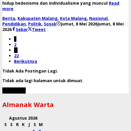
hidup hedonisme dan individualisme yang muncul
Read
more
Berita
,
Kabupaten Malang
,
Kota Malang
,
Nasional
,
Pendidikan
,
Politik
,
Sosok
Jumat, 8 Mei 2026
Jumat, 8 Mei
oleh
2026
Sebar
Tweet
Reny
1
2
…
22
Berikutnya
Tidak Ada Postingan Lagi.
Tidak ada lagi halaman untuk dimuat.
Muat Lebih
Almanak Warta
Agustus 2026
S
S
R
K
J
S
M