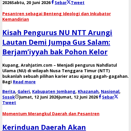
oleh
2026
Sabtu, 20 Juni 2026
Sebar
Tweet
danang
​Pesantren sebagai Benteng Ideologi dan Inkubator
Kemandirian
Kisah Pengurus NU NTT Arungi
Lautan Demi Jumpa Gus Salam:
Berjam’iyyah bak Pohon Kelor
​Kupang, ArahJatim.com – Menjadi pengurus Nahdlatul
Ulama (NU) di wilayah Nusa Tenggara Timur (NTT)
bukanlah sebuah pilihan karier atau ajang gagah-gagahan.
Bagi
Read more
Berita
,
Galeri
,
Kabupaten Jombang
,
Khazanah
,
Nasional
,
oleh
Sosok
Jumat, 12 Juni 2026
Jumat, 12 Juni 2026
Sebar
danang
Tweet
​Momentum Merangkul Daerah dan Pesantren
Kerinduan Daerah Akan