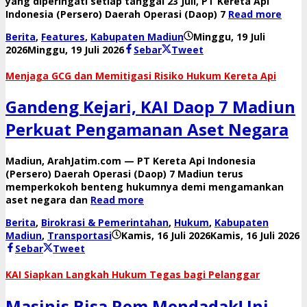
yang diperingati setiap tanggal 23 Juli, PT Kereta Api
Indonesia (Persero) Daerah Operasi (Daop) 7
Read more
Berita
,
Features
,
Kabupaten Madiun
Minggu, 19 Juli
oleh
2026
Minggu, 19 Juli 2026
Sebar
Tweet
danang
​Menjaga GCG dan Memitigasi Risiko Hukum Kereta Api
Gandeng Kejari, KAI Daop 7 Madiun
Perkuat Pengamanan Aset Negara
​Madiun, ArahJatim.com — PT Kereta Api Indonesia
(Persero) Daerah Operasi (Daop) 7 Madiun terus
memperkokoh benteng hukumnya demi mengamankan
aset negara dan
Read more
Berita
,
Birokrasi & Pemerintahan
,
Hukum
,
Kabupaten
o
Madiun
,
Transportasi
Kamis, 16 Juli 2026
Kamis, 16 Juli 2026
d
Sebar
Tweet
​KAI Siapkan Langkah Hukum Tegas bagi Pelanggar
Masinis Bisa Rem Mendadak! Ini