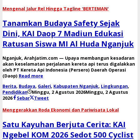
Mengenal Jalur Rel Hingga Tagline 'BERTEMAN'
Tanamkan Budaya Safety Sejak
Dini, KAI Daop 7 Madiun Edukasi
Ratusan Siswa MI Al Huda Nganjuk
​Nganjuk, ArahJatim.com — Upaya membangun kesadaran
akan keselamatan perjalanan kereta api terus digalakkan
oleh PT Kereta Api Indonesia (Persero) Daerah Operasi
(Daop)
Read more
Berita
,
Budaya
,
Galeri
,
Kabupaten Nganjuk
,
Lingkungan
,
Pendidikan
Minggu, 2 Agustus 2026
Minggu, 2 Agustus
oleh
2026
Sebar
Tweet
danang
​Menggerakkan Roda Ekonomi dan Pariwisata Lokal
Satu Kayuhan Berjuta Cerita: KAI
Ngebel KOM 2026 Sedot 500 Cyclist