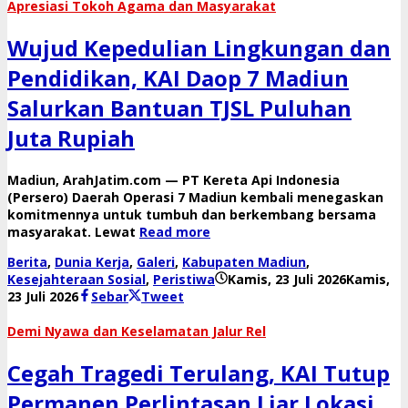
​Apresiasi Tokoh Agama dan Masyarakat
Wujud Kepedulian Lingkungan dan
Pendidikan, KAI Daop 7 Madiun
Salurkan Bantuan TJSL Puluhan
Juta Rupiah
​Madiun, ArahJatim.com — PT Kereta Api Indonesia
(Persero) Daerah Operasi 7 Madiun kembali menegaskan
komitmennya untuk tumbuh dan berkembang bersama
masyarakat. Lewat
Read more
Berita
,
Dunia Kerja
,
Galeri
,
Kabupaten Madiun
,
Kesejahteraan Sosial
,
Peristiwa
Kamis, 23 Juli 2026
Kamis,
oleh
23 Juli 2026
Sebar
Tweet
danang
​Demi Nyawa dan Keselamatan Jalur Rel
​Cegah Tragedi Terulang, KAI Tutup
Permanen Perlintasan Liar Lokasi