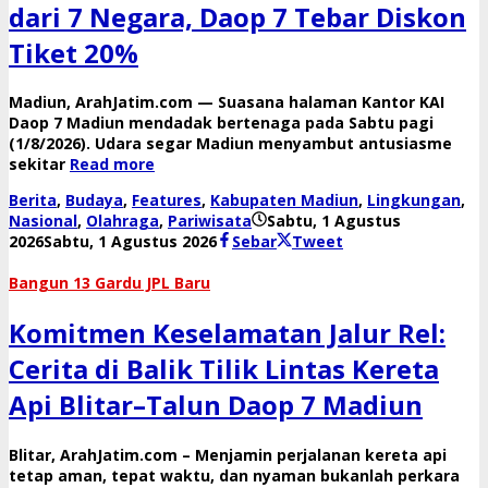
dari 7 Negara, Daop 7 Tebar Diskon
Tiket 20%
​Madiun, ArahJatim.com — Suasana halaman Kantor KAI
Daop 7 Madiun mendadak bertenaga pada Sabtu pagi
(1/8/2026). Udara segar Madiun menyambut antusiasme
sekitar
Read more
Berita
,
Budaya
,
Features
,
Kabupaten Madiun
,
Lingkungan
,
Nasional
,
Olahraga
,
Pariwisata
Sabtu, 1 Agustus
oleh
2026
Sabtu, 1 Agustus 2026
Sebar
Tweet
danang
​Bangun 13 Gardu JPL Baru
Komitmen Keselamatan Jalur Rel:
Cerita di Balik Tilik Lintas Kereta
Api Blitar–Talun Daop 7 Madiun
​Blitar, ArahJatim.com – Menjamin perjalanan kereta api
tetap aman, tepat waktu, dan nyaman bukanlah perkara