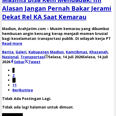
Alasan Jangan Pernah Bakar Jerami
Dekat Rel KA Saat Kemarau
​Madiun, ArahJatim.com – Musim kemarau yang dibumbui
hembusan angin kencang kerap menjadi momen krusial
bagi keselamatan transportasi publik. Di wilayah kerja PT
Read more
Berita
,
Galeri
,
Kabupaten Madiun
,
Kamtibmas
,
Khazanah
,
Nasional
,
Transportasi
Selasa, 14 Juli 2026
Selasa, 14 Juli
oleh
2026
Sebar
Tweet
danang
1
2
…
11
Berikutnya
Tidak Ada Postingan Lagi.
Tidak ada lagi halaman untuk dimuat.
Muat Lebih