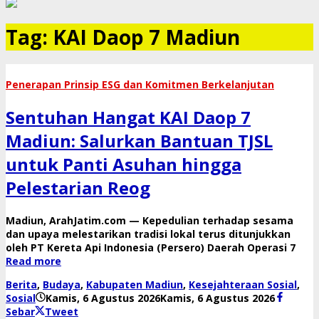
Tag:
KAI Daop 7 Madiun
Penerapan Prinsip ESG dan Komitmen Berkelanjutan
Sentuhan Hangat KAI Daop 7
Madiun: Salurkan Bantuan TJSL
untuk Panti Asuhan hingga
Pelestarian Reog
Madiun, ArahJatim.com — Kepedulian terhadap sesama
dan upaya melestarikan tradisi lokal terus ditunjukkan
oleh PT Kereta Api Indonesia (Persero) Daerah Operasi 7
Read more
Berita
,
Budaya
,
Kabupaten Madiun
,
Kesejahteraan Sosial
,
oleh
Sosial
Kamis, 6 Agustus 2026
Kamis, 6 Agustus 2026
danang
Sebar
Tweet