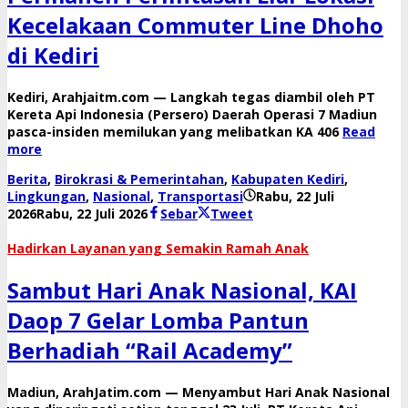
Kecelakaan Commuter Line Dhoho
di Kediri
​Kediri, Arahjaitm.com — Langkah tegas diambil oleh PT
Kereta Api Indonesia (Persero) Daerah Operasi 7 Madiun
pasca-insiden memilukan yang melibatkan KA 406
Read
more
Berita
,
Birokrasi & Pemerintahan
,
Kabupaten Kediri
,
Lingkungan
,
Nasional
,
Transportasi
Rabu, 22 Juli
oleh
2026
Rabu, 22 Juli 2026
Sebar
Tweet
danang
Hadirkan Layanan yang Semakin Ramah Anak
Sambut Hari Anak Nasional, KAI
Daop 7 Gelar Lomba Pantun
Berhadiah “Rail Academy”
​Madiun, ArahJatim.com — Menyambut Hari Anak Nasional