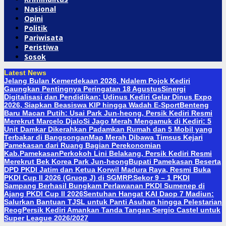
Nasional
Opini
Politik
Pariwisata
Peristiwa
Sosok
Latest News
Jelang Bulan Kemerdekaan 2026, Ndalem Pojok Kediri
Gaungkan Pentingnya Peringatan 18 Agustus
Sinergi
Digitalisasi dan Pendidikan: Udinus Kediri Gelar Dinus Expo
2026, Siapkan Beasiswa KIP hingga Wadah E-Sport
Benteng
Baru Macan Putih: Usai Park Jun-heong, Persik Kediri Resmi
Merekrut Marcelo Djalo
Si Jago Merah Mengamuk di Kediri: 5
Unit Damkar Dikerahkan Padamkan Rumah dan 5 Mobil yang
Terbakar di Bangsongan
Map Merah Dibawa Timsus Kejari
Pamekasan dari Ruang Bagian Perekonomian
Kab.Pamekasan
Perkokoh Lini Belakang, Persik Kediri Resmi
Merekrut Bek Korea Park Jun-heong
Bupati Pamekasan Beserta
DPD PKDI Jatim dan Ketua Korwil Madura Raya, Resmi Buka
PKDI Cup II 2026 (Gruop J) di SGMRP.
Sekor 9 – 1 PKDI
Sampang Berhasil Bungkam Perlawanan PKDI Sumenep di
Ajang PKDI Cup II 2026
Sentuhan Hangat KAI Daop 7 Madiun:
Salurkan Bantuan TJSL untuk Panti Asuhan hingga Pelestarian
Reog
Persik Kediri Amankan Tanda Tangan Sergio Castel untuk
Super League 2026/2027