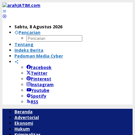
Lewati
ke
konten
Sabtu, 8 Agustus 2026
Pencarian
Tentang
Indeks Berita
Pedoman Media Cyber
Facebook
Twitter
Pinterest
Instagram
Youtube
Spotify
RSS
Beranda
Advertorial
Ekonomi
Hukum
Kriminalitas