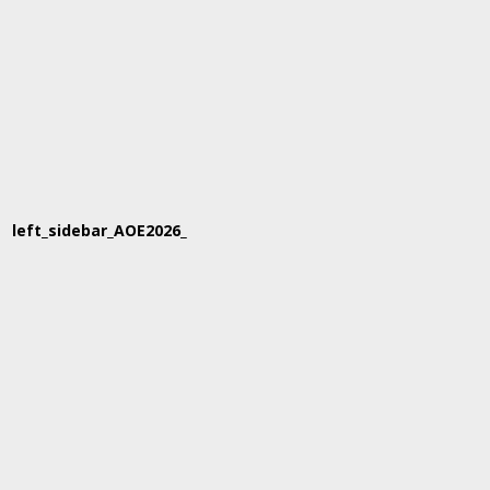
left_sidebar_AOE2026_160x600_1