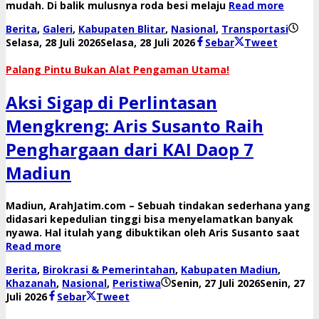
mudah. Di balik mulusnya roda besi melaju
Read more
Berita
,
Galeri
,
Kabupaten Blitar
,
Nasional
,
Transportasi
oleh
Selasa, 28 Juli 2026
Selasa, 28 Juli 2026
Sebar
Tweet
danang
Palang Pintu Bukan Alat Pengaman Utama!
Aksi Sigap di Perlintasan
Mengkreng: Aris Susanto Raih
Penghargaan dari KAI Daop 7
Madiun
​Madiun, ArahJatim.com – Sebuah tindakan sederhana yang
didasari kepedulian tinggi bisa menyelamatkan banyak
nyawa. Hal itulah yang dibuktikan oleh Aris Susanto saat
Read more
Berita
,
Birokrasi & Pemerintahan
,
Kabupaten Madiun
,
Khazanah
,
Nasional
,
Peristiwa
Senin, 27 Juli 2026
Senin, 27
oleh
Juli 2026
Sebar
Tweet
danang