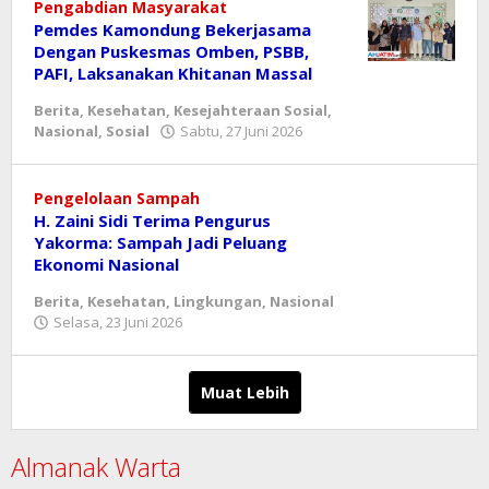
Pengabdian Masyarakat
Pemdes Kamondung Bekerjasama
Dengan Puskesmas Omben, PSBB,
PAFI, Laksanakan Khitanan Massal
Berita
,
Kesehatan
,
Kesejahteraan Sosial
,
oleh
Nasional
,
Sosial
Sabtu, 27 Juni 2026
hendra
Pengelolaan Sampah
H. Zaini Sidi Terima Pengurus
Yakorma: Sampah Jadi Peluang
Ekonomi Nasional
Berita
,
Kesehatan
,
Lingkungan
,
Nasional
oleh
Selasa, 23 Juni 2026
Reny
Muat Lebih
Almanak Warta