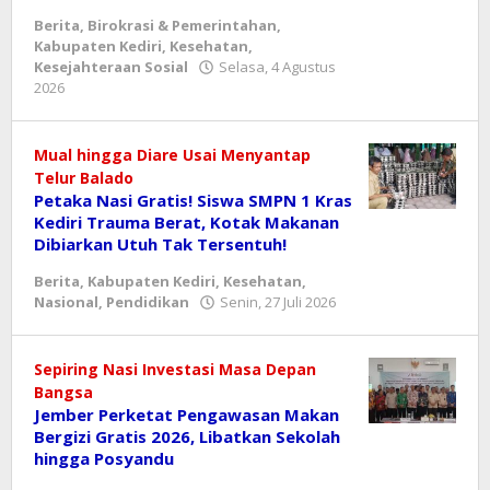
Kediri
,
Kesehatan
,
Berita
,
Birokrasi & Pemerintahan
,
Kesejahteraan
Kabupaten Kediri
,
Kesehatan
,
Sosial
Kesejahteraan Sosial
Selasa, 4 Agustus
oleh
2026
danang
Rabu,
5
Agustus
​Mual hingga Diare Usai Menyantap
2026
Telur Balado
oleh
Petaka Nasi Gratis! Siswa SMPN 1 Kras
danang
Kediri Trauma Berat, Kotak Makanan
Dibiarkan Utuh Tak Tersentuh!
Berita
,
Kabupaten Kediri
,
Kesehatan
,
oleh
Nasional
,
Pendidikan
Senin, 27 Juli 2026
danang
Sepiring Nasi Investasi Masa Depan
Bangsa
Jember Perketat Pengawasan Makan
Bergizi Gratis 2026, Libatkan Sekolah
hingga Posyandu