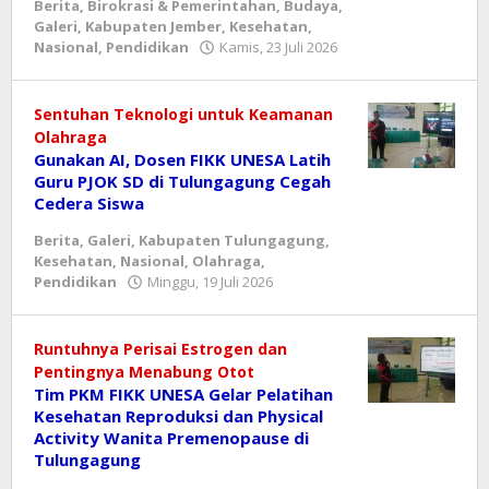
Berita
,
Birokrasi & Pemerintahan
,
Budaya
,
Galeri
,
Kabupaten Jember
,
Kesehatan
,
oleh
Nasional
,
Pendidikan
Kamis, 23 Juli 2026
danang
Sentuhan Teknologi untuk Keamanan
Olahraga
Gunakan AI, Dosen FIKK UNESA Latih
Guru PJOK SD di Tulungagung Cegah
Cedera Siswa
Berita
,
Galeri
,
Kabupaten Tulungagung
,
Kesehatan
,
Nasional
,
Olahraga
,
oleh
Pendidikan
Minggu, 19 Juli 2026
danang
Runtuhnya Perisai Estrogen dan
Pentingnya Menabung Otot
Tim PKM FIKK UNESA Gelar Pelatihan
Kesehatan Reproduksi dan Physical
Activity Wanita Premenopause di
Tulungagung