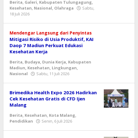
Berita
,
Galeri
,
Kabupaten Tulungagung
,
Kesehatan
,
Nasional
,
Olahraga
Sabtu,
oleh
18 Juli 2026
danang
Mendengar Langsung dari Penyintas
​Mitigasi Risiko di Usia Produktif, KAI
Daop 7 Madiun Perkuat Edukasi
Kesehatan Kerja
Berita
,
Budaya
,
Dunia Kerja
,
Kabupaten
Madiun
,
Kesehatan
,
Lingkungan
,
oleh
Nasional
Sabtu, 11 Juli 2026
danang
Brimedika Health Expo 2026 Hadirkan
Cek Kesehatan Gratis di CFD Ijen
Malang
Berita
,
Kesehatan
,
Kota Malang
,
oleh
Pendidikan
Senin, 6 Juli 2026
Reny