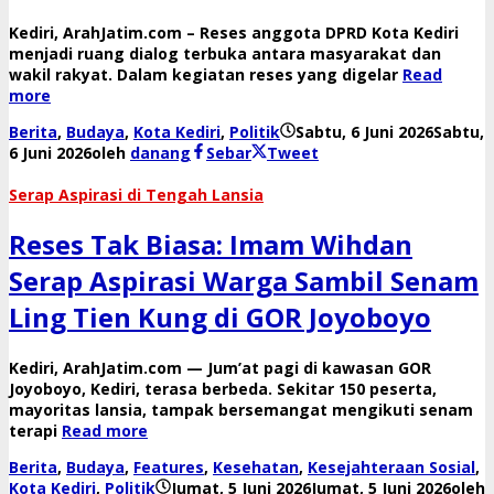
Kediri, ArahJatim.com – Reses anggota DPRD Kota Kediri
menjadi ruang dialog terbuka antara masyarakat dan
wakil rakyat. Dalam kegiatan reses yang digelar
Read
more
Berita
,
Budaya
,
Kota Kediri
,
Politik
Sabtu, 6 Juni 2026
Sabtu,
6 Juni 2026
oleh
danang
Sebar
Tweet
Serap Aspirasi di Tengah Lansia
Reses Tak Biasa: Imam Wihdan
Serap Aspirasi Warga Sambil Senam
Ling Tien Kung di GOR Joyoboyo
Kediri, ArahJatim.com — Jum’at pagi di kawasan GOR
Joyoboyo, Kediri, terasa berbeda. Sekitar 150 peserta,
mayoritas lansia, tampak bersemangat mengikuti senam
terapi
Read more
Berita
,
Budaya
,
Features
,
Kesehatan
,
Kesejahteraan Sosial
,
Kota Kediri
,
Politik
Jumat, 5 Juni 2026
Jumat, 5 Juni 2026
oleh