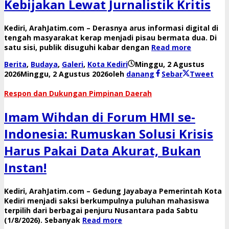
Kebijakan Lewat Jurnalistik Kritis
​Kediri, ArahJatim.com – Derasnya arus informasi digital di
tengah masyarakat kerap menjadi pisau bermata dua. Di
satu sisi, publik disuguhi kabar dengan
Read more
Berita
,
Budaya
,
Galeri
,
Kota Kediri
Minggu, 2 Agustus
2026
Minggu, 2 Agustus 2026
oleh
danang
Sebar
Tweet
​Respon dan Dukungan Pimpinan Daerah
Imam Wihdan di Forum HMI se-
Indonesia: Rumuskan Solusi Krisis
Harus Pakai Data Akurat, Bukan
Instan!
​Kediri, ArahJatim.com – Gedung Jayabaya Pemerintah Kota
Kediri menjadi saksi berkumpulnya puluhan mahasiswa
terpilih dari berbagai penjuru Nusantara pada Sabtu
(1/8/2026). Sebanyak
Read more