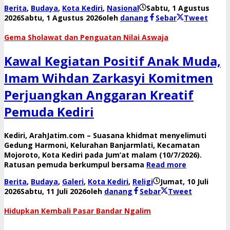
Berita
,
Budaya
,
Kota Kediri
,
Nasional
Sabtu, 1 Agustus
2026
Sabtu, 1 Agustus 2026
oleh
danang
Sebar
Tweet
​Gema Sholawat dan Penguatan Nilai Aswaja
Kawal Kegiatan Positif Anak Muda,
Imam Wihdan Zarkasyi Komitmen
Perjuangkan Anggaran Kreatif
Pemuda Kediri
​Kediri, ArahJatim.com – Suasana khidmat menyelimuti
Gedung Harmoni, Kelurahan Banjarmlati, Kecamatan
Mojoroto, Kota Kediri pada Jum’at malam (10/7/2026).
Ratusan pemuda berkumpul bersama
Read more
Berita
,
Budaya
,
Galeri
,
Kota Kediri
,
Religi
Jumat, 10 Juli
2026
Sabtu, 11 Juli 2026
oleh
danang
Sebar
Tweet
Hidupkan Kembali Pasar Bandar Ngalim