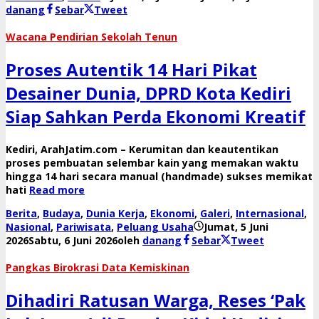
danang
Sebar
Tweet
​Wacana Pendirian Sekolah Tenun
Proses Autentik 14 Hari Pikat
Desainer Dunia, DPRD Kota Kediri
Siap Sahkan Perda Ekonomi Kreatif
​Kediri, ArahJatim.com – Kerumitan dan keautentikan
proses pembuatan selembar kain yang memakan waktu
hingga 14 hari secara manual (handmade) sukses memikat
hati
Read more
Berita
,
Budaya
,
Dunia Kerja
,
Ekonomi
,
Galeri
,
Internasional
,
Nasional
,
Pariwisata
,
Peluang Usaha
Jumat, 5 Juni
2026
Sabtu, 6 Juni 2026
oleh
danang
Sebar
Tweet
Pangkas Birokrasi Data Kemiskinan
Dihadiri Ratusan Warga, Reses ‘Pak