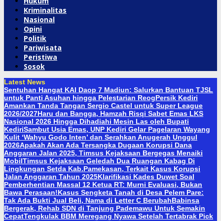
Hukum
Kriminalitas
Nasional
Opini
Politik
Pariwisata
Peristiwa
Sosok
Latest News
Sentuhan Hangat KAI Daop 7 Madiun: Salurkan Bantuan TJSL
untuk Panti Asuhan hingga Pelestarian Reog
Persik Kediri
Amankan Tanda Tangan Sergio Castel untuk Super League
2026/2027
Haru dan Bangga, Hamzah Risqi Sabet Emas LKS
Nasional 2026 Hingga Dihadiahi Mesin Las oleh Bupati
Kediri
Sambut Usia Emas, UNP Kediri Gelar Pagelaran Wayang
Kulit ‘Wahyu Godo Inten’ dan Serahkan Anugerah Unggul
2026
Apakah Akan Ada Tersangka Dugaan Korupsi Dana
Anggaran Jalan 2025, Timsus Kejaksaan Bergegas Menaiki
Mobil
Timsus Kejaksaan Geledah Dua Ruangan Kabag Di
Lingkungan Setda Kab.Pamekasan, Terkait Kasus Korupsi
Jalan Anggaran Tahun 2025
Klarifikasi Kades Duwet Soal
Pemberhentian Massal 12 Ketua RT: Murni Evaluasi, Bukan
Bawa Perasaan!
Kasus Sengketa Tanah di Desa Pelem Pare:
Tak Ada Bukti Jual Beli, Nama di Letter C Berubah
Babinsa
Bergerak, Rehab SDN di Tanjung Pademawu Untuk Semakin
Cepat
Tengkulak BBM Meregang Nyawa Setelah Tertabrak Pick