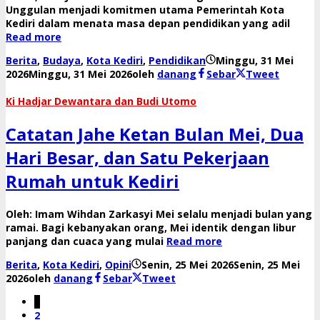
Unggulan menjadi komitmen utama Pemerintah Kota
Kediri dalam menata masa depan pendidikan yang adil
Read more
Berita
,
Budaya
,
Kota Kediri
,
Pendidikan
Minggu, 31 Mei
2026
Minggu, 31 Mei 2026
oleh
danang
Sebar
Tweet
Ki Hadjar Dewantara dan Budi Utomo
Catatan Jahe Ketan Bulan Mei, Dua
Hari Besar, dan Satu Pekerjaan
Rumah untuk Kediri
Oleh: Imam Wihdan Zarkasyi Mei selalu menjadi bulan yang
ramai. Bagi kebanyakan orang, Mei identik dengan libur
panjang dan cuaca yang mulai
Read more
Berita
,
Kota Kediri
,
Opini
Senin, 25 Mei 2026
Senin, 25 Mei
2026
oleh
danang
Sebar
Tweet
1
2