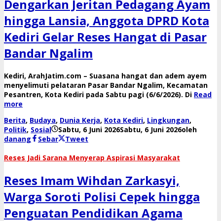
Dengarkan Jeritan Pedagang Ayam
hingga Lansia, Anggota DPRD Kota
Kediri Gelar Reses Hangat di Pasar
Bandar Ngalim
​Kediri, ArahJatim.com – Suasana hangat dan adem ayem
menyelimuti pelataran Pasar Bandar Ngalim, Kecamatan
Pesantren, Kota Kediri pada Sabtu pagi (6/6/2026). Di
Read
more
Berita
,
Budaya
,
Dunia Kerja
,
Kota Kediri
,
Lingkungan
,
Politik
,
Sosial
Sabtu, 6 Juni 2026
Sabtu, 6 Juni 2026
oleh
danang
Sebar
Tweet
Reses Jadi Sarana Menyerap Aspirasi Masyarakat
Reses Imam Wihdan Zarkasyi,
Warga Soroti Polisi Cepek hingga
Penguatan Pendidikan Agama