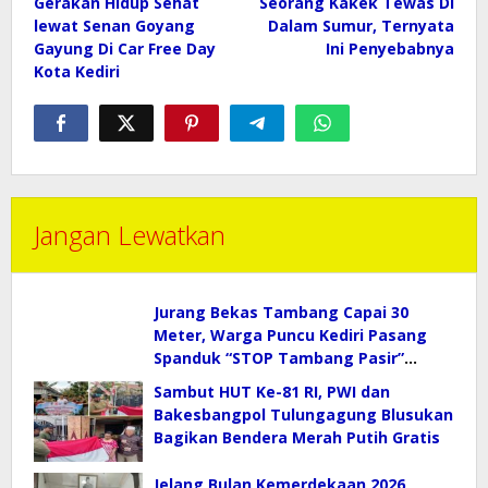
pos
Gerakan Hidup Sehat
Seorang Kakek Tewas Di
lewat Senan Goyang
Dalam Sumur, Ternyata
Gayung Di Car Free Day
Ini Penyebabnya
Kota Kediri
Jangan Lewatkan
Jurang Bekas Tambang Capai 30
Meter, Warga Puncu Kediri Pasang
Spanduk “STOP Tambang Pasir”
Selamatkan Mata Air
Sambut HUT Ke-81 RI, PWI dan
Bakesbangpol Tulungagung Blusukan
Bagikan Bendera Merah Putih Gratis
Jelang Bulan Kemerdekaan 2026,