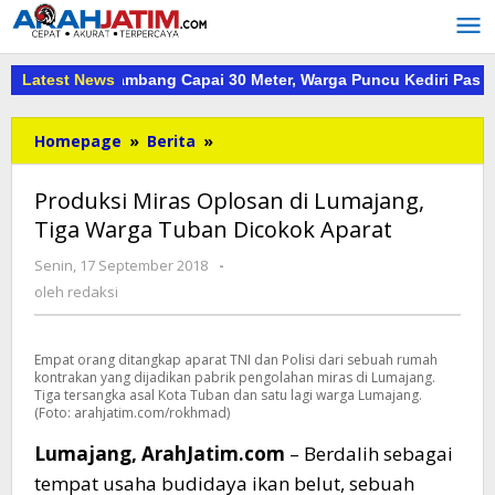
Lewati
ke
konten
ekas Tambang Capai 30 Meter, Warga Puncu Kediri Pasang Spand
Latest News
Produksi
Homepage
»
Berita
»
Miras
Oplosan
Produksi Miras Oplosan di Lumajang,
di
Tiga Warga Tuban Dicokok Aparat
Lumajang,
Tiga
oleh
Senin, 17 September 2018
-
Warga
redaksi
oleh
redaksi
Tuban
Dicokok
Aparat
Empat orang ditangkap aparat TNI dan Polisi dari sebuah rumah
kontrakan yang dijadikan pabrik pengolahan miras di Lumajang.
Tiga tersangka asal Kota Tuban dan satu lagi warga Lumajang.
(Foto: arahjatim.com/rokhmad)
Lumajang, ArahJatim.com
– Berdalih sebagai
tempat usaha budidaya ikan belut, sebuah