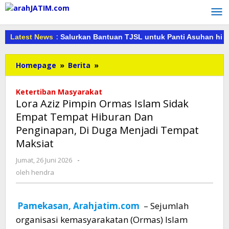
Lewati
ke
konten
7 Madiun: Salurkan Bantuan TJSL untuk Panti Asuhan hingga Pe
Latest News
Lora
Homepage
»
Berita
»
Aziz
Pimpin
Ketertiban Masyarakat
Ormas
Lora Aziz Pimpin Ormas Islam Sidak
Islam
Empat Tempat Hiburan Dan
Sidak
Penginapan, Di Duga Menjadi Tempat
Empat
Tempat
Maksiat
Hiburan
oleh
Jumat, 26 Juni 2026
-
Dan
hendra
Penginapan,
oleh
hendra
Di
Duga
Menjadi
Pamekasan, Arahjatim.com
– Sejumlah
Tempat
organisasi kemasyarakatan (Ormas) Islam
Maksiat