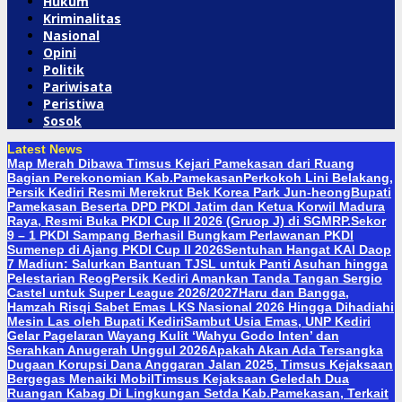
Hukum
Kriminalitas
Nasional
Opini
Politik
Pariwisata
Peristiwa
Sosok
Latest News
Map Merah Dibawa Timsus Kejari Pamekasan dari Ruang
Bagian Perekonomian Kab.Pamekasan
Perkokoh Lini Belakang,
Persik Kediri Resmi Merekrut Bek Korea Park Jun-heong
Bupati
Pamekasan Beserta DPD PKDI Jatim dan Ketua Korwil Madura
Raya, Resmi Buka PKDI Cup II 2026 (Gruop J) di SGMRP.
Sekor
9 – 1 PKDI Sampang Berhasil Bungkam Perlawanan PKDI
Sumenep di Ajang PKDI Cup II 2026
Sentuhan Hangat KAI Daop
7 Madiun: Salurkan Bantuan TJSL untuk Panti Asuhan hingga
Pelestarian Reog
Persik Kediri Amankan Tanda Tangan Sergio
Castel untuk Super League 2026/2027
Haru dan Bangga,
Hamzah Risqi Sabet Emas LKS Nasional 2026 Hingga Dihadiahi
Mesin Las oleh Bupati Kediri
Sambut Usia Emas, UNP Kediri
Gelar Pagelaran Wayang Kulit ‘Wahyu Godo Inten’ dan
Serahkan Anugerah Unggul 2026
Apakah Akan Ada Tersangka
Dugaan Korupsi Dana Anggaran Jalan 2025, Timsus Kejaksaan
Bergegas Menaiki Mobil
Timsus Kejaksaan Geledah Dua
Ruangan Kabag Di Lingkungan Setda Kab.Pamekasan, Terkait