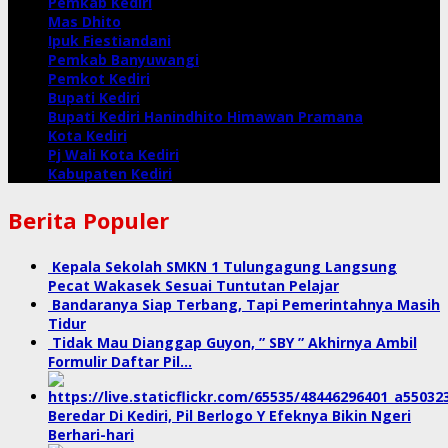
Pemkab Kediri
Mas Dhito
Ipuk Fiestiandani
Pemkab Banyuwangi
Pemkot Kediri
Bupati Kediri
Bupati Kediri Hanindhito Himawan Pramana
Kota Kediri
Pj Wali Kota Kediri
Kabupaten Kediri
Berita Populer
Kepala Sekolah SMKN 1 Tulungagung Langsung
Pecat Wakasek Sesuai Tuntutan Pelajar
Bandaranya Siap Terbang, Tapi Pemerintahnya Masih
Tidur
Tidak Mau Dianggap Guyon, ” SBY ” Akhirnya Ambil
Formulir Daftar Pil…
Beredar Di Kediri, Pil Berlogo Y Efeknya Bikin Ngeri
Berhari-hari