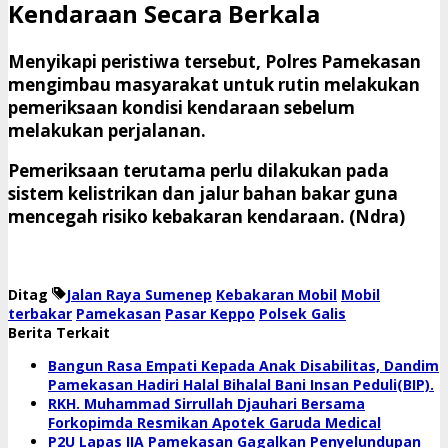
Kendaraan Secara Berkala
Menyikapi peristiwa tersebut, Polres Pamekasan
mengimbau masyarakat untuk rutin melakukan
pemeriksaan kondisi kendaraan sebelum
melakukan perjalanan.
Pemeriksaan terutama perlu dilakukan pada
sistem kelistrikan dan jalur bahan bakar guna
mencegah risiko kebakaran kendaraan. (Ndra)
Ditag
Jalan Raya Sumenep
Kebakaran Mobil
Mobil
terbakar
Pamekasan
Pasar Keppo
Polsek Galis
Berita Terkait
Bangun Rasa Empati Kepada Anak Disabilitas, Dandim
Pamekasan Hadiri Halal Bihalal Bani Insan Peduli(BIP).
RKH. Muhammad Sirrullah Djauhari Bersama
Forkopimda Resmikan Apotek Garuda Medical
P2U Lapas IIA Pamekasan Gagalkan Penyelundupan