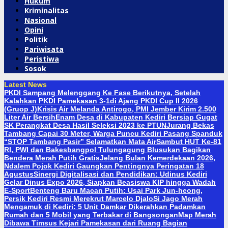
Hukum
Kriminalitas
Nasional
Opini
Politik
Pariwisata
Peristiwa
Sosok
Latest News
PKDI Sampang Melenggang Ke Fase Berikutnya, Setelah
Kalahkan PKDI Pamekasan 3-1di Ajang PKDI Cup II 2026
(Gruop J)
Krisis Air Melanda Antirogo, PMI Jember Kirim 2.500
Liter Air Bersih
Enam Desa di Kabupaten Kediri Bersiap Gugat
SK Perangkat Desa Hasil Seleksi 2023 ke PTUN
Jurang Bekas
Tambang Capai 30 Meter, Warga Puncu Kediri Pasang Spanduk
“STOP Tambang Pasir” Selamatkan Mata Air
Sambut HUT Ke-81
RI, PWI dan Bakesbangpol Tulungagung Blusukan Bagikan
Bendera Merah Putih Gratis
Jelang Bulan Kemerdekaan 2026,
Ndalem Pojok Kediri Gaungkan Pentingnya Peringatan 18
Agustus
Sinergi Digitalisasi dan Pendidikan: Udinus Kediri
Gelar Dinus Expo 2026, Siapkan Beasiswa KIP hingga Wadah
E-Sport
Benteng Baru Macan Putih: Usai Park Jun-heong,
Persik Kediri Resmi Merekrut Marcelo Djalo
Si Jago Merah
Mengamuk di Kediri: 5 Unit Damkar Dikerahkan Padamkan
Rumah dan 5 Mobil yang Terbakar di Bangsongan
Map Merah
Dibawa Timsus Kejari Pamekasan dari Ruang Bagian