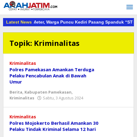
Lewati
ke
konten
ng Capai 30 Meter, Warga Puncu Kediri Pasang Spanduk “STOP T
Latest News
Topik:
Kriminalitas
Kriminalitas
Polres Pamekasan Amankan Terduga
Pelaku Pencabulan Anak di Bawah
Umur
Berita
,
Kabupaten Pamekasan
,
oleh
Kriminalitas
Sabtu, 3 Agustus 2024
asf
Kriminalitas
Polres Mojokerto Berhasil Amankan 30
Pelaku Tindak Kriminal Selama 12 hari