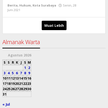
Berita
,
Hukum
,
Kota Surabaya
Senin, 28
oleh
Juni 2021
mahbub
Muat Lebih
Almanak Warta
Agustus 2026
S
S
R
K
J
S
M
1
2
3
4
5
6
7
8
9
10
11
12
13
14
15
16
17
18
19
20
21
22
23
24
25
26
27
28
29
30
31
« Jul