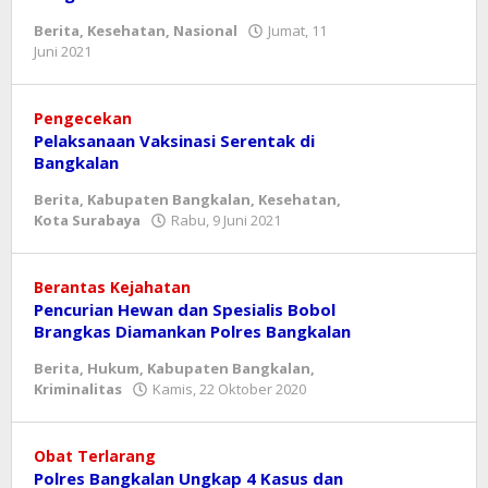
Berita
,
Kesehatan
,
Nasional
Jumat, 11
oleh
Juni 2021
mahbub
Pengecekan
Pelaksanaan Vaksinasi Serentak di
Bangkalan
Berita
,
Kabupaten Bangkalan
,
Kesehatan
,
oleh
Kota Surabaya
Rabu, 9 Juni 2021
mahbub
Berantas Kejahatan
Pencurian Hewan dan Spesialis Bobol
Brangkas Diamankan Polres Bangkalan
Berita
,
Hukum
,
Kabupaten Bangkalan
,
oleh
Kriminalitas
Kamis, 22 Oktober 2020
mahbub
Obat Terlarang
Polres Bangkalan Ungkap 4 Kasus dan