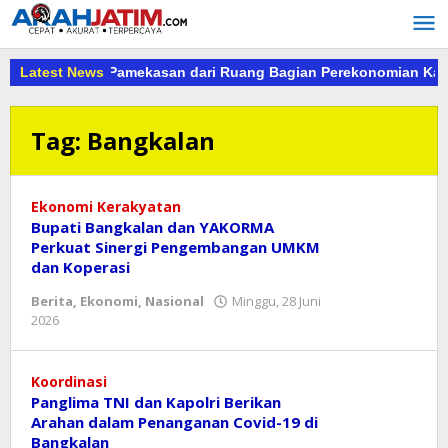
Lewati
ke
konten
sus Kejari Pamekasan dari Ruang Bagian Perekonomian Kab.Pa
Latest News
Tag:
Bangkalan
Ekonomi Kerakyatan
Bupati Bangkalan dan YAKORMA
Perkuat Sinergi Pengembangan UMKM
dan Koperasi
Berita
,
Ekonomi
,
Nasional
Minggu, 28 Juni
oleh
2026
Reny
Koordinasi
Panglima TNI dan Kapolri Berikan
Arahan dalam Penanganan Covid-19 di
Bangkalan