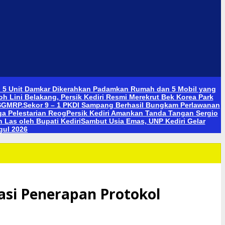
: 5 Unit Damkar Dikerahkan Padamkan Rumah dan 5 Mobil yang
h Lini Belakang, Persik Kediri Resmi Merekrut Bek Korea Park
 SGMRP.
Sekor 9 – 1 PKDI Sampang Berhasil Bungkam Perlawanan
a Pelestarian Reog
Persik Kediri Amankan Tanda Tangan Sergio
Las oleh Bupati Kediri
Sambut Usia Emas, UNP Kediri Gelar
gul 2026
asi Penerapan Protokol