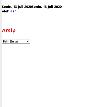
Penerapan
oleh
Protokol
Senin, 13 Juli 2020
Senin, 13 Juli 2020
-
asf
Kesehatan
oleh
asf
Arsip
Arsip