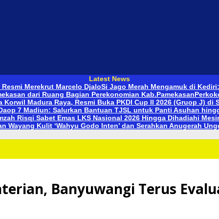
Latest News
 Resmi Merekrut Marcelo Djalo
Si Jago Merah Mengamuk di Kediri
mekasan dari Ruang Bagian Perekonomian Kab.Pamekasan
Perkoko
 Korwil Madura Raya, Resmi Buka PKDI Cup II 2026 (Gruop J) di
Daop 7 Madiun: Salurkan Bantuan TJSL untuk Panti Asuhan hingg
zah Risqi Sabet Emas LKS Nasional 2026 Hingga Dihadiahi Mesin 
an Wayang Kulit ‘Wahyu Godo Inten’ dan Serahkan Anugerah Ung
nterian, Banyuwangi Terus Evalu