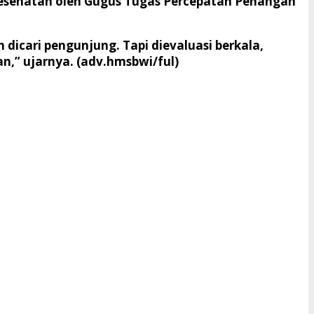
kesehatan oleh Gugus Tugas Percepatan Penangan
h dicari pengunjung. Tapi dievaluasi berkala,
n,” ujarnya. (adv.hmsbwi/ful)