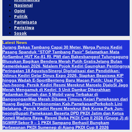
Nasional
Opini
Politik
Pariwisata
Peristiwa
Sosok
Latest News
Jurang Bekas Tambang Capai 30 Meter, Warga Puncu Kediri
Pasang Spanduk “STOP Tambang Pasir” Selamatkan Mata
Air
Sambut HUT Ke-81 RI, PWI dan Bakesbangpol Tulungagung
Blusukan Bagikan Bendera Merah Putih Gratis
Jelang Bulan
Kemerdekaan 2026, Ndalem Pojok Kediri Gaungkan Pentingnya
Peringatan 18 Agustus
Sinergi Digitalisasi dan Pendidikan:
Udinus Kediri Gelar Dinus Expo 2026, Siapkan Beasiswa KIP
hingga Wadah E-Sport
Benteng Baru Macan Putih: Usai Park
Jun-heong, Persik Kediri Resmi Merekrut Marcelo Djalo
Si Jago
Merah Mengamuk di Kediri: 5 Unit Damkar Dikerahkan
Padamkan Rumah dan 5 Mobil yang Terbakar di
Bangsongan
Map Merah Dibawa Timsus Kejari Pamekasan dari
Ruang Bagian Perekonomian Kab.Pamekasan
Perkokoh Lini
Belakang, Persik Kediri Resmi Merekrut Bek Korea Park Jun-
heong
Bupati Pamekasan Beserta DPD PKDI Jatim dan Ketua
Korwil Madura Raya, Resmi Buka PKDI Cup II 2026 (Gruop J) di
SGMRP.
Sekor 9 – 1 PKDI Sampang Berhasil Bungkam
Perlawanan PKDI Sumenep di Ajang PKDI Cup II 2026