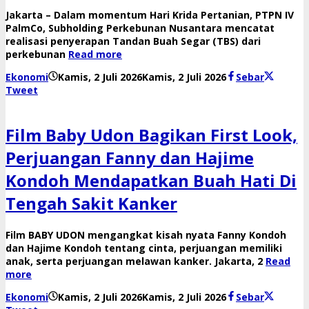
Jakarta – Dalam momentum Hari Krida Pertanian, PTPN IV
PalmCo, Subholding Perkebunan Nusantara mencatat
realisasi penyerapan Tandan Buah Segar (TBS) dari
perkebunan
Read more
oleh
Ekonomi
Kamis, 2 Juli 2026
Kamis, 2 Juli 2026
Sebar
Reny
Tweet
Film Baby Udon Bagikan First Look,
Perjuangan Fanny dan Hajime
Kondoh Mendapatkan Buah Hati Di
Tengah Sakit Kanker
Film BABY UDON mengangkat kisah nyata Fanny Kondoh
dan Hajime Kondoh tentang cinta, perjuangan memiliki
anak, serta perjuangan melawan kanker. Jakarta, 2
Read
more
oleh
Ekonomi
Kamis, 2 Juli 2026
Kamis, 2 Juli 2026
Sebar
Reny