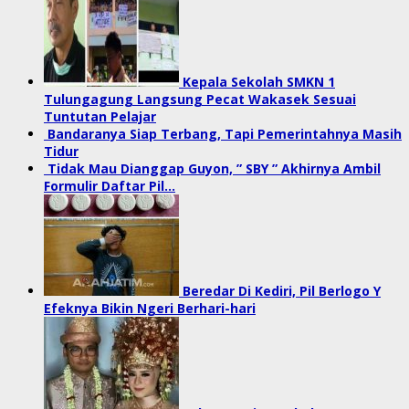
Kepala Sekolah SMKN 1
Tulungagung Langsung Pecat Wakasek Sesuai
Tuntutan Pelajar
Bandaranya Siap Terbang, Tapi Pemerintahnya Masih
Tidur
Tidak Mau Dianggap Guyon, ” SBY ” Akhirnya Ambil
Formulir Daftar Pil…
Beredar Di Kediri, Pil Berlogo Y
Efeknya Bikin Ngeri Berhari-hari