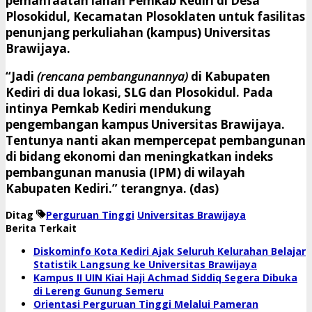
pemanfaatan lahan Pemkab Kediri di Desa
Plosokidul, Kecamatan Plosoklaten untuk fasilitas
penunjang perkuliahan (kampus) Universitas
Brawijaya.
“Jadi
(rencana pembangunannya)
di Kabupaten
Kediri di dua lokasi, SLG dan Plosokidul. Pada
intinya Pemkab Kediri mendukung
pengembangan kampus Universitas Brawijaya.
Tentunya nanti akan mempercepat pembangunan
di bidang ekonomi dan meningkatkan indeks
pembangunan manusia (IPM) di wilayah
Kabupaten Kediri.” terangnya. (das)
Ditag
Perguruan Tinggi
Universitas Brawijaya
Berita Terkait
Diskominfo Kota Kediri Ajak Seluruh Kelurahan Belajar
Statistik Langsung ke Universitas Brawijaya
Kampus II UIN Kiai Haji Achmad Siddiq Segera Dibuka
di Lereng Gunung Semeru
Orientasi Perguruan Tinggi Melalui Pameran