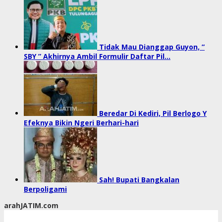
Tidak Mau Dianggap Guyon, ”
SBY ” Akhirnya Ambil Formulir Daftar Pil…
Beredar Di Kediri, Pil Berlogo Y
Efeknya Bikin Ngeri Berhari-hari
Sah! Bupati Bangkalan
Berpoligami
arahJATIM.com