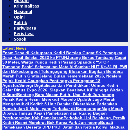
Hukum
Kriminalitas
Nasional
Opini
Politik
Pariwisata
Peristiwa
Sosok
Latest News
Enam Desa di Kabupaten Kediri Bersiap Gugat SK Perangkat
Desa Hasil Seleksi 2023 ke PTUN
Jurang Bekas Tambang Capai
30 Meter, Warga Puncu Kediri Pasang Spanduk “STOP
Tambang Pasir” Selamatkan Mata Air
Sambut HUT Ke-81 RI, PWI
dan Bakesbangpol Tulungagung Blusukan Bagikan Bendera
Merah Putih Gratis
Jelang Bulan Kemerdekaan 2026, Ndalem
Pojok Kediri Gaungkan Pentingnya Peringatan 18
Agustus
Sinergi Digitalisasi dan Pendidikan: Udinus Kediri
Gelar Dinus Expo 2026, Siapkan Beasiswa KIP hingga Wadah
E-Sport
Benteng Baru Macan Putih: Usai Park Jun-heong,
Persik Kediri Resmi Merekrut Marcelo Djalo
Si Jago Merah
Mengamuk di Kediri: 5 Unit Damkar Dikerahkan Padamkan
Rumah dan 5 Mobil yang Terbakar di Bangsongan
Map Merah
Dibawa Timsus Kejari Pamekasan dari Ruang Bagian
Perekonomian Kab.Pamekasan
Perkokoh Lini Belakang, Persik
Kediri Resmi Merekrut Bek Korea Park Jun-heong
Bupati
Pamekasan Beserta DPD PKDI Jatim dan Ketua Korwil Madura