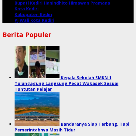
Bupati Kediri Hanindhito Himawan Pramana
Kota Kediri
Kabupaten Kediri
Pj Wali Kota Kediri
Berita Populer
Kepala Sekolah SMKN 1
Tulungagung Langsung Pecat Wakasek Sesuai
Tuntutan Pelajar
Bandaranya Siap Terbang, Tapi
Pemerintahnya Masih Tidur