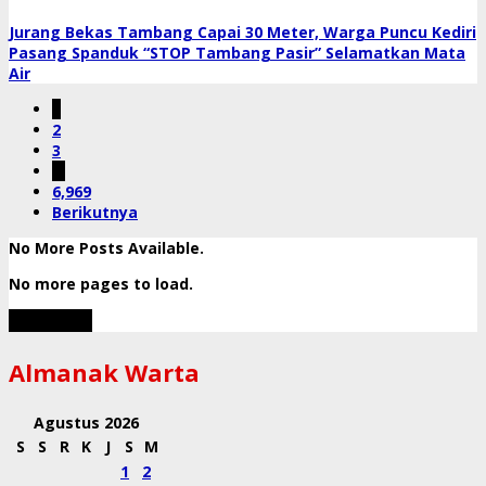
Jurang Bekas Tambang Capai 30 Meter, Warga Puncu Kediri
Pasang Spanduk “STOP Tambang Pasir” Selamatkan Mata
Air
1
2
3
…
6,969
Berikutnya
No More Posts Available.
No more pages to load.
View More
Almanak Warta
Agustus 2026
S
S
R
K
J
S
M
1
2