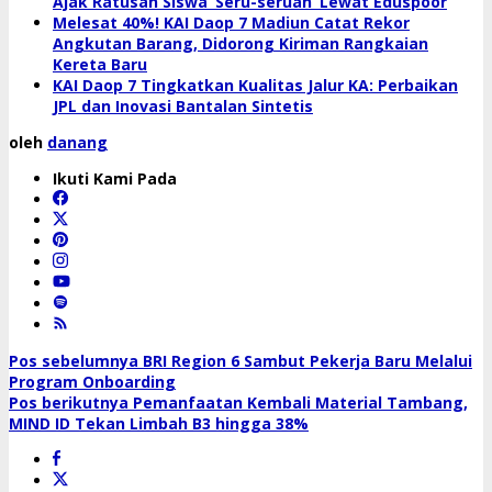
Ajak Ratusan Siswa ‘Seru-seruan’ Lewat Eduspoor
Melesat 40%! KAI Daop 7 Madiun Catat Rekor
Angkutan Barang, Didorong Kiriman Rangkaian
Kereta Baru
KAI Daop 7 Tingkatkan Kualitas Jalur KA: Perbaikan
JPL dan Inovasi Bantalan Sintetis
oleh
danang
Ikuti Kami Pada
Navigasi
Pos sebelumnya
BRI Region 6 Sambut Pekerja Baru Melalui
Program Onboarding
pos
Pos berikutnya
Pemanfaatan Kembali Material Tambang,
MIND ID Tekan Limbah B3 hingga 38%