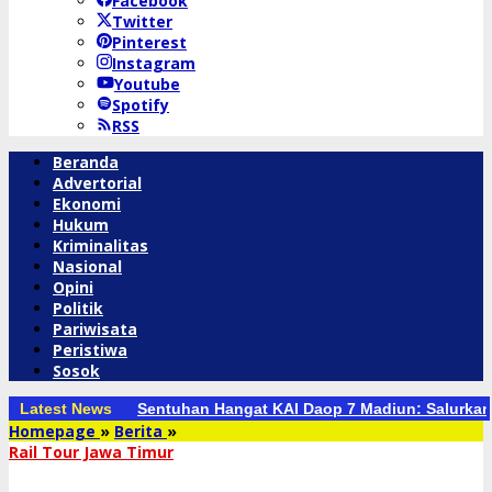
Facebook
Twitter
Pinterest
Instagram
Youtube
Spotify
RSS
Beranda
Advertorial
Ekonomi
Hukum
Kriminalitas
Nasional
Opini
Politik
Pariwisata
Peristiwa
Sosok
Latest News
Sentuhan Hangat KAI Daop 7 Madiun: Salurkan
Liburan
Homepage
»
Berita
»
Seru
Rail Tour Jawa Timur
Bebas