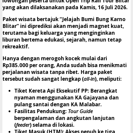
lowongan peserta untuk
Open Trip Rail Tour Blitar
yang akan dilaksanakan pada
Kamis, 16 Juli 2026
.
​Paket wisata bertajuk “Jelajah Bumi Bung Karno
Blitar” ini diprediksi akan menjadi magnet kuat,
terutama bagi keluarga yang menginginkan
liburan bertema edukasi, sejarah, namun tetap
rekreaktif.
​Hanya dengan merogoh kocek mulai dari
Rp385.000 per orang
, Anda sudah bisa menikmati
perjalanan wisata tanpa ribet. Harga paket
tersebut sudah sangat lengkap (
all-in
), meliputi:
Tiket Kereta Api Eksekutif PP:
Berangkat
nyaman menggunakan KA Gajayana dan
pulang santai dengan KA Malabar.
Fasilitas Pendukung:
Tour Guide
berpengalaman dan angkutan lanjutan
(
feeder
) selama di lokasi.
Tiket Masuk (HTM):
Akses penuh ke tiga