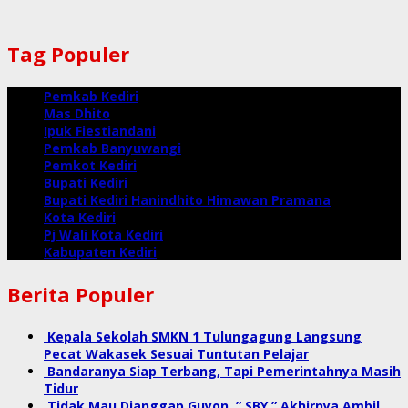
Tag Populer
Pemkab Kediri
Mas Dhito
Ipuk Fiestiandani
Pemkab Banyuwangi
Pemkot Kediri
Bupati Kediri
Bupati Kediri Hanindhito Himawan Pramana
Kota Kediri
Pj Wali Kota Kediri
Kabupaten Kediri
Berita Populer
Kepala Sekolah SMKN 1 Tulungagung Langsung
Pecat Wakasek Sesuai Tuntutan Pelajar
Bandaranya Siap Terbang, Tapi Pemerintahnya Masih
Tidur
Tidak Mau Dianggap Guyon, ” SBY ” Akhirnya Ambil