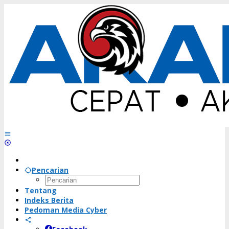
Lewati
ke
konten
Pencarian
Tentang
Indeks Berita
Pedoman Media Cyber