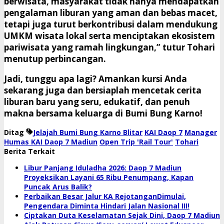
berwisata, masyarakat tidak hanya mendapatkan
pengalaman liburan yang aman dan bebas macet,
tetapi juga turut berkontribusi dalam mendukung
UMKM wisata lokal serta menciptakan ekosistem
pariwisata yang ramah lingkungan,” tutur Tohari
menutup perbincangan.
​Jadi, tunggu apa lagi? Amankan kursi Anda
sekarang juga dan bersiaplah mencetak cerita
liburan baru yang seru, edukatif, dan penuh
makna bersama keluarga di Bumi Bung Karno!
Ditag
Jelajah Bumi Bung Karno Blitar
KAI Daop 7
​Manager
Humas KAI Daop 7 Madiun
Open Trip 'Rail Tour'
Tohari
Berita Terkait
Libur Panjang Iduladha 2026: Daop 7 Madiun
Proyeksikan Layani 65 Ribu Penumpang, Kapan
Puncak Arus Balik?
Perbaikan Besar Jalur KA RejotanganDimulai,
Pengendara Diminta Hindari Jalan Nasional III!
Ciptakan Duta Keselamatan Sejak Dini, Daop 7 Madiun