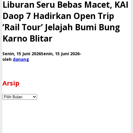
Macet,
Liburan Seru Bebas Macet, KAI
KAI
Daop
Daop 7 Hadirkan Open Trip
7
Hadirkan
‘Rail Tour’ Jelajah Bumi Bung
Open
Trip
Karno Blitar
'Rail
Tour'
Jelajah
oleh
Senin, 15 Juni 2026
Senin, 15 Juni 2026
-
Bumi
danang
oleh
danang
Bung
Karno
Blitar
Arsip
Arsip