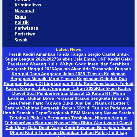
Kriminalitas
Nasional
Opini
Politik
Pariwisata
Peristiwa
Sosok
Latest News
Persik Kediri Amankan Tanda Tangan Sergio Castel untuk
Super League 2026/2027
Sambut Usia Emas, UNP Kediri Gelar
Pagelaran Wayang Kulit ‘Wahyu Godo Inten’ dan Serahkan
Anugerah Unggul 2026
Apakah Akan Ada Tersangka Dugaan
Korupsi Dana Anggaran Jalan 2025, Timsus Kejaksaan
Bergegas Menaiki Mobil
Timsus Kejaksaan Geledah Dua
Ruangan Kabag Di Lingkungan Setda Kab.Pamekasan, Terkait
Kasus Korupsi Jalan Anggaran Tahun 2025
Klarifikasi Kades
Duwet Soal Pemberhentian Massal 12 Ketua RT: Murni
Evaluasi, Bukan Bawa Perasaan!
Kasus Sengketa Tanah di
Desa Pelem Pare: Tak Ada Bukti Jual Beli, Nama di Letter C
Berubah
Babinsa Bergerak, Rehab SDN di Tanjung Pademawu
Untuk Semakin Cepat
Tengkulak BBM Meregang Nyawa Setelah
Tertabrak Pick Up Bermuatan Tembakau, Hingga Hangus
Terbakar
Awas Bantuan Nyasar! Mas Dhito Wanti-wanti Camat
Cek Ulang Data Desil Warga Kediri
Kawasan Bersejarah Jalan
Dhoho Kediri Terancam Dijadikan Lahan Parkir, Ini Sikap