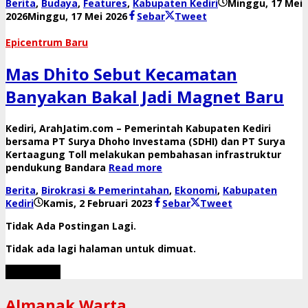
Berita
,
Budaya
,
Features
,
Kabupaten Kediri
Minggu, 17 Mei
oleh
2026
Minggu, 17 Mei 2026
Sebar
Tweet
danang
Epicentrum Baru
Mas Dhito Sebut Kecamatan
Banyakan Bakal Jadi Magnet Baru
Kediri, ArahJatim.com – Pemerintah Kabupaten Kediri
bersama PT Surya Dhoho Investama (SDHI) dan PT Surya
Kertaagung Toll melakukan pembahasan infrastruktur
pendukung Bandara
Read more
Berita
,
Birokrasi & Pemerintahan
,
Ekonomi
,
Kabupaten
oleh
Kediri
Kamis, 2 Februari 2023
Sebar
Tweet
danang
Tidak Ada Postingan Lagi.
Tidak ada lagi halaman untuk dimuat.
Muat Lebih
Almanak Warta