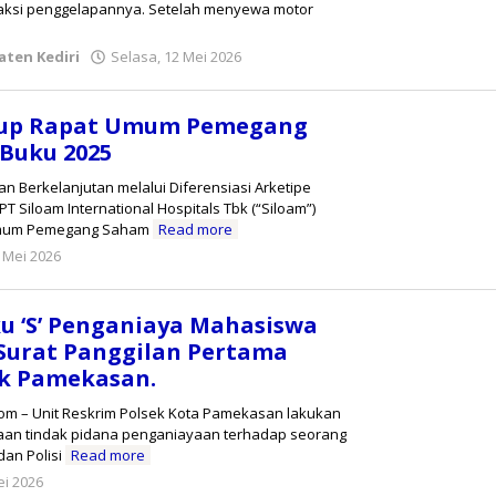
 aksi penggelapannya. Setelah menyewa motor
oleh
ten Kediri
Selasa, 12 Mei 2026
danang
tup Rapat Umum Pemegang
Buku 2025
 Berkelanjutan melalui Diferensiasi Arketipe
PT Siloam International Hospitals Tbk (“Siloam”)
Umum Pemegang Saham
Read more
oleh
 Mei 2026
Reny
u ‘S’ Penganiaya Mahasiswa
Surat Panggilan Pertama
ek Pamekasan.
om – Unit Reskrim Polsek Kota Pamekasan lakukan
aan tindak pidana penganiayaan terhadap seorang
dan Polisi
Read more
oleh
ei 2026