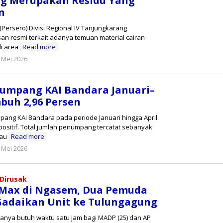
g Merupakan Residu Yang
n
(Persero) Divisi Regional IV Tanjungkarang
n resmi terkait adanya temuan material cairan
di area
Read more
oleh
 Mei 2026
Reny
umpang KAI Bandara Januari–
mbuh 2,96 Persen
ang KAI Bandara pada periode Januari hingga April
ositif. Total jumlah penumpang tercatat sebanyak
tau
Read more
oleh
 Mei 2026
Reny
 Dirusak
Max di Ngasem, Dua Pemuda
Gadaikan Unit ke Tulungagung
 Hanya butuh waktu satu jam bagi MADP (25) dan AP