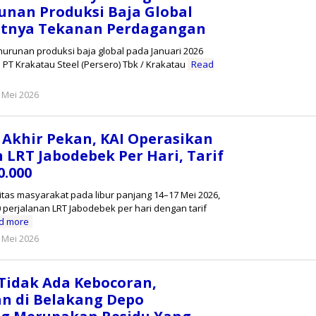
nan Produksi Baja Global
tnya Tekanan Perdagangan
enurunan produksi baja global pada Januari 2026
PT Krakatau Steel (Persero) Tbk / Krakatau
Read
oleh
 Mei 2026
Reny
 Akhir Pekan, KAI Operasikan
 LRT Jabodebek Per Hari, Tarif
.000
tas masyarakat pada libur panjang 14–17 Mei 2026,
perjalanan LRT Jabodebek per hari dengan tarif
d more
oleh
 Mei 2026
Reny
Tidak Ada Kebocoran,
an di Belakang Depo