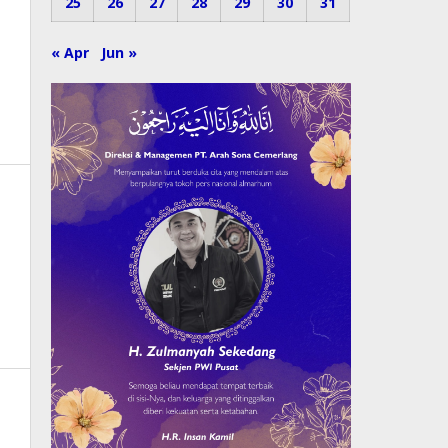
25
26
27
28
29
30
31
« Apr
Jun »