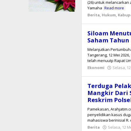
(26) untuk melancarkan
Yamaha
Read more
Berita
,
Hukum
,
Kabupa
Siloam Menu
Saham Tahun 
Melanjutkan Pertumbuhan
Tangerang, 12 Mei 2026, 
telah menuutp Rapat 
Ekonomi
Selasa, 12
Terduga Pelak
Mangkir Dari 
Reskrim Pols
Pamekasan, Arahjatim.c
penyelidikan kasus dug
mahasiswa berinisial R. 
Berita
Selasa, 12 M