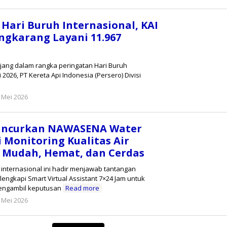
hendra
 Hari Buruh Internasional, KAI
ungkarang Layani 11.967
njang dalam rangka peringatan Hari Buruh
 2026, PT Kereta Api Indonesia (Persero) Divisi
oleh
 Mei 2026
Reny
Luncurkan NAWASENA Water
si Monitoring Kualitas Air
 Mudah, Hemat, dan Cerdas
 internasional ini hadir menjawab tantangan
dilengkapi Smart Virtual Assistant 7×24 Jam untuk
ngambil keputusan
Read more
oleh
 Mei 2026
Reny