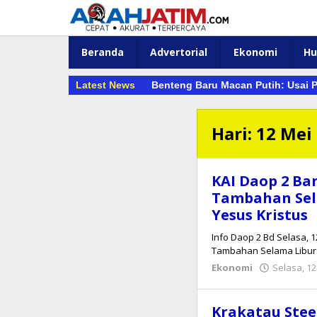
Lewati
ke
konten
Beranda
Advertorial
Ekonomi
H
Latest News
Benteng Baru Macan Putih: Usai P
Hari:
12 Mei
KAI Daop 2 Ba
Tambahan Sel
Yesus Kristus
Info Daop 2 Bd Selasa, 
Tambahan Selama Libur 
Ekonomi
Selasa, 12
Krakatau Stee