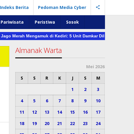
Indeks Berita
Pedoman Media Cyber
Pariwisata
Peristiwa
Sosok
i Jago Merah Mengamuk di Kediri: 5 Unit Damkar Dikerahkan Pa
Almanak Warta
Mei 2026
S
S
R
K
J
S
M
1
2
3
4
5
6
7
8
9
10
11
12
13
14
15
16
17
18
19
20
21
22
23
24