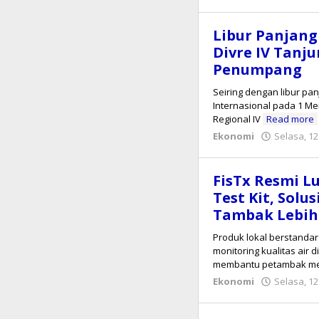
Libur Panjang
Divre IV Tanj
Penumpang
Seiring dengan libur pa
Internasional pada 1 Mei
Regional IV
Read more
Ekonomi
Selasa, 12
FisTx Resmi 
Test Kit, Solu
Tambak Lebih
Produk lokal berstandar
monitoring kualitas air 
membantu petambak me
Ekonomi
Selasa, 12