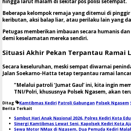
hingga larut malam di sekitar pos polisi setempat.
​Beberapa kelompok remaja yang ditemui di pinggir
keributan, aksi balap liar, atau perilaku lain ya
​Petugas memberikan imbauan secara humanis dan 
demi keselamatan mereka sendiri.
Situasi Akhir Pekan Terpantau Ramai 
​Secara keseluruhan, meski sempat diwarnai penind
Jalan Soekarno-Hatta tetap terpantau ramai lancar
​”Melalui patroli ‘Jumat Gaul’ ini, kita ingin 
TNI/Polri, khususnya Polsek Ngasem, akan te
Ditag
Kamtibmas Kediri
Patroli Gabungan
Polsek Ngasem
Berita Terkait
Sambut Hari Anak Nasional 2026, Polres Kediri Kota E
Sinergi Kamtibmas Lewat Seni, Kapolsek Kediri Kota A
Sewa Motor NMax di Ngasem, Dua Pemuda Kediri Mala