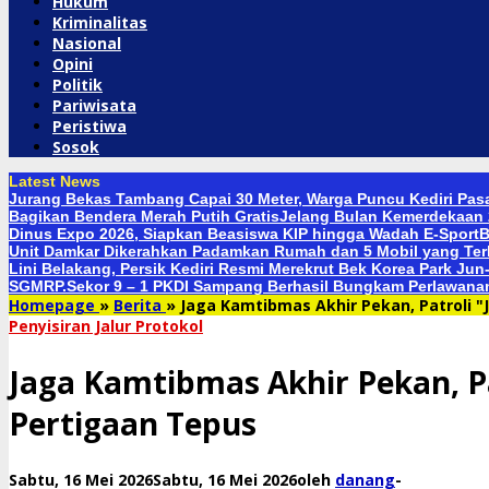
Hukum
Kriminalitas
Nasional
Opini
Politik
Pariwisata
Peristiwa
Sosok
Latest News
Jurang Bekas Tambang Capai 30 Meter, Warga Puncu Kediri Pa
Bagikan Bendera Merah Putih Gratis
Jelang Bulan Kemerdekaan 
Dinus Expo 2026, Siapkan Beasiswa KIP hingga Wadah E-Sport
B
Unit Damkar Dikerahkan Padamkan Rumah dan 5 Mobil yang Te
Lini Belakang, Persik Kediri Resmi Merekrut Bek Korea Park Ju
SGMRP.
Sekor 9 – 1 PKDI Sampang Berhasil Bungkam Perlawanan
Homepage
»
Berita
»
Jaga Kamtibmas Akhir Pekan, Patroli "
Penyisiran Jalur Protokol
Jaga Kamtibmas Akhir Pekan, Pa
Pertigaan Tepus
Sabtu, 16 Mei 2026
Sabtu, 16 Mei 2026
oleh
danang
-