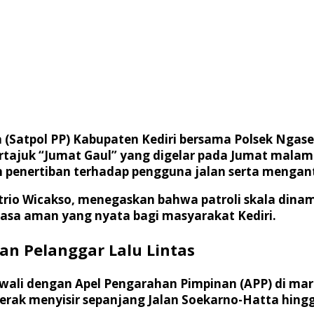
ja (Satpol PP) Kabupaten Kediri bersama Polsek Ng
rtajuk “Jumat Gaul” yang digelar pada Jumat malam 
n penertiban terhadap pengguna jalan serta menganti
Satrio Wicakso, menegaskan bahwa patroli skala dina
sa aman yang nyata bagi masyarakat Kediri.
kan Pelanggar Lalu Lintas
 diawali dengan Apel Pengarahan Pimpinan (APP) di m
rgerak menyisir sepanjang Jalan Soekarno-Hatta hin