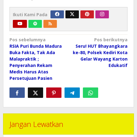
Ikuti Kami Pada
Navigasi
Pos sebelumnya
Pos berikutnya
pos
RSIA Puri Bunda Madura
Seru! HUT Bhayangkara
Buka Fakta, Tak Ada
ke-80, Polsek Kediri Kota
Malapraktik ;
Gelar Wayang Karton
Penyerahan Rekam
Edukatif
Medis Harus Atas
Persetujuan Pasien
Jangan Lewatkan