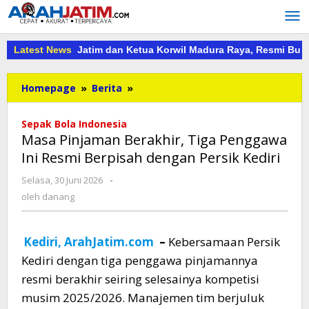
Lewati
ke
konten
a DPD PKDI Jatim dan Ketua Korwil Madura Raya, Resmi Buka PKD
Latest News
Masa
Homepage
»
Berita
»
Pinjaman
Berakhir,
Sepak Bola Indonesia
Tiga
Masa Pinjaman Berakhir, Tiga Penggawa
Penggawa
Ini Resmi Berpisah dengan Persik Kediri
Ini
Resmi
oleh
Selasa, 30 Juni 2026
-
Berpisah
danang
oleh
danang
dengan
Persik
Kediri
Kediri, ArahJatim.com
–
Kebersamaan Persik
Kediri dengan tiga penggawa pinjamannya
resmi berakhir seiring selesainya kompetisi
musim 2025/2026. Manajemen tim berjuluk