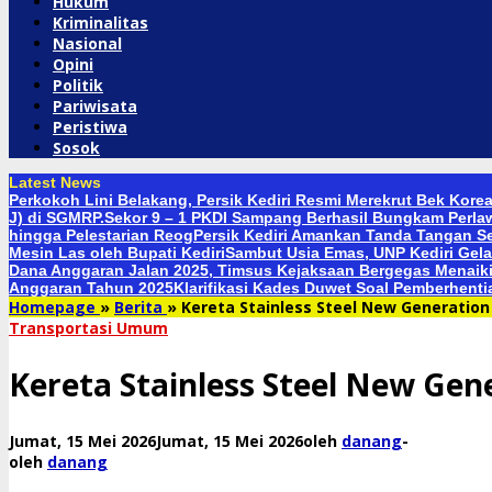
Hukum
Kriminalitas
Nasional
Opini
Politik
Pariwisata
Peristiwa
Sosok
Latest News
Perkokoh Lini Belakang, Persik Kediri Resmi Merekrut Bek Kore
J) di SGMRP.
Sekor 9 – 1 PKDI Sampang Berhasil Bungkam Perla
hingga Pelestarian Reog
Persik Kediri Amankan Tanda Tangan Se
Mesin Las oleh Bupati Kediri
Sambut Usia Emas, UNP Kediri Gela
Dana Anggaran Jalan 2025, Timsus Kejaksaan Bergegas Menaiki
Anggaran Tahun 2025
Klarifikasi Kades Duwet Soal Pemberhenti
Homepage
»
Berita
»
Kereta Stainless Steel New Generatio
Transportasi Umum
Kereta Stainless Steel New Ge
Jumat, 15 Mei 2026
Jumat, 15 Mei 2026
oleh
danang
-
oleh
danang