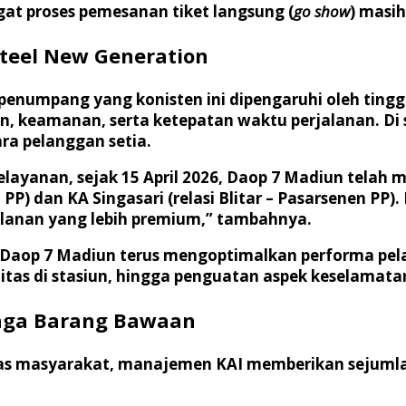
at proses pemesanan tiket langsung (
go show
) masih
Steel New Generation
enumpang yang konisten ini dipengaruhi oleh ting
 keamanan, serta ketepatan waktu perjalanan. Di 
ra pelanggan setia.
layanan, sejak 15 April 2026, Daop 7 Madiun telah
) dan KA Singasari (relasi Blitar – Pasarsenen PP). I
anan yang lebih premium,” tambahnya.
I Daop 7 Madiun terus mengoptimalkan performa pelay
itas di stasiun, hingga penguatan aspek keselamata
Jaga Barang Bawaan
itas masyarakat, manajemen KAI memberikan sejuml