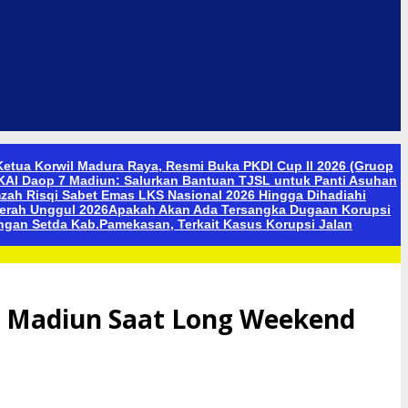
etua Korwil Madura Raya, Resmi Buka PKDI Cup II 2026 (Gruop
KAI Daop 7 Madiun: Salurkan Bantuan TJSL untuk Panti Asuhan
zah Risqi Sabet Emas LKS Nasional 2026 Hingga Dihadiahi
gerah Unggul 2026
Apakah Akan Ada Tersangka Dugaan Korupsi
gan Setda Kab.Pamekasan, Terkait Kasus Korupsi Jalan
 7 Madiun Saat Long Weekend