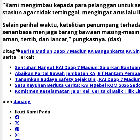
​”Kami mengimbau kepada para pelanggan untuk s
stasiun agar tidak tertinggal, mengingat arus lalu l
​Selain perihal waktu, ketelitian penumpang terh
senantiasa menjaga barang bawaan masing-masing
aman, tertib, dan lancar,” pungkasnya. (das)
Ditag
Berita Madiun
Daop 7 Madiun
KA Bangunkarta
KA Sin
Berita Terkait
Sentuhan Hangat KAI Daop 7 Madiun: Salurkan Bantuan
Abaikan Portal Bawah Jembatan KA, Elf Hantam Pembat
Tanamkan Budaya Safety Sejak Dini, KAI Daop 7 Madiu
Satu Kayuhan Berjuta Cerita: KAI Ngebel KOM 2026 Sedo
Komitmen Keselamatan Jalur Rel: Cerita di Balik Tilik L
oleh
danang
Ikuti Kami Pada