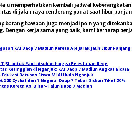
elalu memperhatikan kembali jadwal keberangkatan
intas di jalan raya cenderung padat saat libur panjan
adap barang bawaan juga menjadi poin yang ditekan
. Dengan kerja sama yang baik, kami berharap per
gasari
KAI Daop 7 Madiun
Kereta Api Jarak Jauh
Libur Panjang
 TJSL untuk Panti Asuhan hingga Pelestarian Reog
as Ketinggian di Nganjuk: KAI Daop 7 Madiun Angkat Bicara
n Edukasi Ratusan Siswa MI Al Huda Nganjuk
t 500 Cyclist dari 7 Negara, Daop 7 Tebar Diskon Tiket 20%
intas Kereta Api Blitar–Talun Daop 7 Madiun