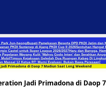
a Park Jun-heong
Bupati Pamekasan Beserta DPD PKDI Jatim dan K
wanan PKDI Sumenep di Ajang PKDI Cup II 2026
Sentuhan Hangat 
rgio Castel untuk Super League 2026/2027
Haru dan Bangga, Ham
r Pagelaran Wayang Kulit ‘Wahyu Godo Inten’ dan Serahkan Anu
 Mobil
Timsus Kejaksaan Geledah Dua Ruangan Kabag Di Lingkun
an Massal 12 Ketua RT: Murni Evaluasi, Bukan Bawa Perasaan!
n Jadi Primadona di Daop 7 Madiun Saat Long Weekend
neration Jadi Primadona di Daop