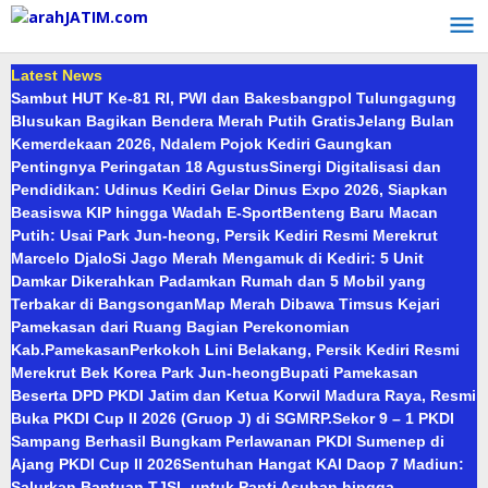
Lewati
ke
konten
Latest News
Sambut HUT Ke-81 RI, PWI dan Bakesbangpol Tulungagung
Blusukan Bagikan Bendera Merah Putih Gratis
Jelang Bulan
Kemerdekaan 2026, Ndalem Pojok Kediri Gaungkan
Pentingnya Peringatan 18 Agustus
Sinergi Digitalisasi dan
Pendidikan: Udinus Kediri Gelar Dinus Expo 2026, Siapkan
Beasiswa KIP hingga Wadah E-Sport
Benteng Baru Macan
Putih: Usai Park Jun-heong, Persik Kediri Resmi Merekrut
Marcelo Djalo
Si Jago Merah Mengamuk di Kediri: 5 Unit
Damkar Dikerahkan Padamkan Rumah dan 5 Mobil yang
Terbakar di Bangsongan
Map Merah Dibawa Timsus Kejari
Pamekasan dari Ruang Bagian Perekonomian
Kab.Pamekasan
Perkokoh Lini Belakang, Persik Kediri Resmi
Merekrut Bek Korea Park Jun-heong
Bupati Pamekasan
Beserta DPD PKDI Jatim dan Ketua Korwil Madura Raya, Resmi
Buka PKDI Cup II 2026 (Gruop J) di SGMRP.
Sekor 9 – 1 PKDI
Sampang Berhasil Bungkam Perlawanan PKDI Sumenep di
Ajang PKDI Cup II 2026
Sentuhan Hangat KAI Daop 7 Madiun:
Salurkan Bantuan TJSL untuk Panti Asuhan hingga