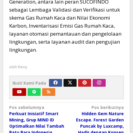
Generation, antara lain peran SUCOFINDO
sebagai Lembaga Validasi dan Verifikasi untuk
skema Gas Rumah Kaca dan Nilai Ekonomi
Karbon, Inventarisasi Emisi Gas Rumah Kaca,
layanan otomasi pemantauan dan pengelolaan
lingkungan, serta layanan audit dan pengujian
lingkungan.
oleh
Reny
Ikuti Kami Pada
Navigasi
Pos sebelumnya
Pos berikutnya
pos
Perkuat Inisiatif Smart
Hidden Gem Nature
Mining, Grup MIND ID
Escape. Forest Garden
Optimalkan Nilai Tambah
Puncak by Luxcamp,
Batu Bara Indonesia
Hadir dengan Konsep