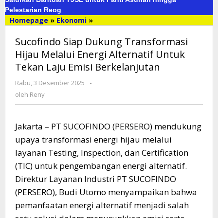
Pelestarian Reog
Homepage
»
Ekonomi
»
Sucofindo
Siap
Sucofindo Siap Dukung Transformasi
Dukung
Transformasi
Hijau Melalui Energi Alternatif Untuk
Hijau
Tekan Laju Emisi Berkelanjutan
Melalui
Energi
Rabu, 3 Desember 2025
oleh
-
Alternatif
Reny
oleh
Reny
Untuk
Tekan
Laju
Jakarta – PT SUCOFINDO (PERSERO) mendukung
Emisi
upaya transformasi energi hijau melalui
Berkelanjutan
layanan Testing, Inspection, dan Certification
(TIC) untuk pengembangan energi alternatif.
Direktur Layanan Industri PT SUCOFINDO
(PERSERO), Budi Utomo menyampaikan bahwa
pemanfaatan energi alternatif menjadi salah