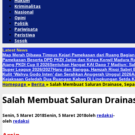
Hukum
Kriminalitas
Nasional
Opini
Politik
Pariwisata
Peristiwa
Sosok
Latest News
Map Merah Dibawa Timsus Kejari Pamekasan dari Ruang Bagia
Pamekasan Beserta DPD PKDI Jatim dan Ketua Korwil Madura Ra
Ajang PKDI Cup II 2026
Sentuhan Hangat KAI Daop 7 Madiun: Sal
Super League 2026/2027
Haru dan Bangga, Hamzah Risqi Sabet E
Kulit ‘Wahyu Godo Inten’ dan Serahkan Anugerah Unggul 2026
A
Kejaksaan Geledah Dua Ruangan Kabag Di Lingkungan Setda Ka
Homepage
»
Berita
»
Salah Membuat Saluran Drainase, Sep
Salah Membuat Saluran Draina
Senin, 5 Maret 2018
Senin, 5 Maret 2018
oleh
redaksi
-
oleh
redaksi