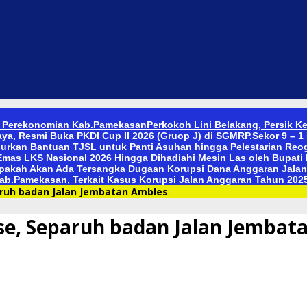
n Perekonomian Kab.Pamekasan
Perkokoh Lini Belakang, Persik K
ya, Resmi Buka PKDI Cup II 2026 (Gruop J) di SGMRP.
Sekor 9 – 
urkan Bantuan TJSL untuk Panti Asuhan hingga Pelestarian Reo
mas LKS Nasional 2026 Hingga Dihadiahi Mesin Las oleh Bupati 
pakah Akan Ada Tersangka Dugaan Korupsi Dana Anggaran Jalan 
b.Pamekasan, Terkait Kasus Korupsi Jalan Anggaran Tahun 202
aruh badan Jalan Jembatan Ambles
se, Separuh badan Jalan Jembat