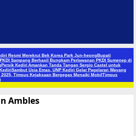
ediri Resmi Merekrut Bek Korea Park Jun-heong
Bupati
1 PKDI Sampang Berhasil Bungkam Perlawanan PKDI Sumenep di
g
Persik Kediri Amankan Tanda Tangan Sergio Castel untuk
Kediri
Sambut Usia Emas, UNP Kediri Gelar Pagelaran Wayang
2025, Timsus Kejaksaan Bergegas Menaiki Mobil
Timsus
5
an Ambles