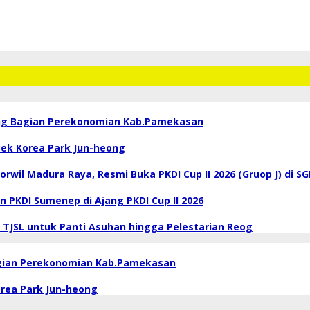
ang Bagian Perekonomian Kab.Pamekasan
Bek Korea Park Jun-heong
wil Madura Raya, Resmi Buka PKDI Cup II 2026 (Gruop J) di S
 PKDI Sumenep di Ajang PKDI Cup II 2026
 TJSL untuk Panti Asuhan hingga Pelestarian Reog
agian Perekonomian Kab.Pamekasan
orea Park Jun-heong