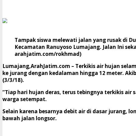
Tampak siswa melewati jalan yang rusak di D
Kecamatan Ranuyoso Lumajang. Jalan Ini sekara
arahjatim.com/rokhmad)
Lumajang,ArahJatim.com
– Terkikis air hujan sel
ke jurang dengan kedalaman hingga 12 meter. Akiba
(3/3/18).
“Tiap hari hujan deras, terus tebingnya terkikis a
warga setempat.
Selain karena besarnya debit air di dasar jurang, l
bawah jalan longsor.