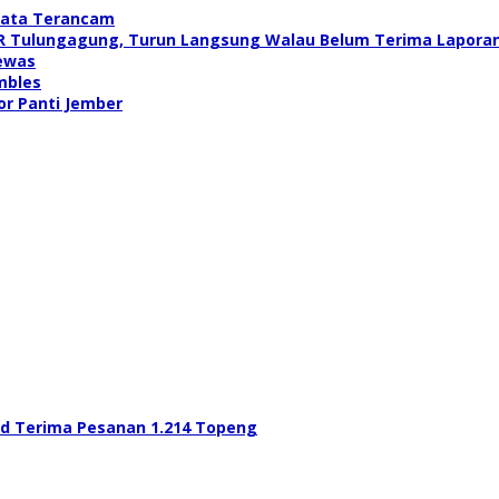
isata Terancam
UPR Tulungagung, Turun Langsung Walau Belum Terima Lapora
ewas
mbles
or Panti Jember
d Terima Pesanan 1.214 Topeng