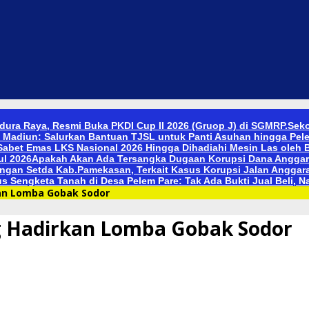
ura Raya, Resmi Buka PKDI Cup II 2026 (Gruop J) di SGMRP.
Seko
 Madiun: Salurkan Bantuan TJSL untuk Panti Asuhan hingga Pele
abet Emas LKS Nasional 2026 Hingga Dihadiahi Mesin Las oleh B
ul 2026
Apakah Akan Ada Tersangka Dugaan Korupsi Dana Anggara
gan Setda Kab.Pamekasan, Terkait Kasus Korupsi Jalan Anggar
s Sengketa Tanah di Desa Pelem Pare: Tak Ada Bukti Jual Beli, N
an Lomba Gobak Sodor
 Hadirkan Lomba Gobak Sodor