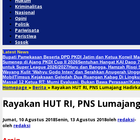
Hukum
Kriminalitas
Nasional
Opini
Politik
Pariwisata
Peristiwa
Sosok
Latest News
Bupati Pamekasan Beserta DPD PKDI Jatim dan Ketua Korwil Mad
Sumenep di Ajang PKDI Cup II 2026
Sentuhan Hangat KAI Daop 7
untuk Super League 2026/2027
Haru dan Bangga, Hamzah Risqi S
Wayang Kulit ‘Wahyu Godo Inten’ dan Serahkan Anugerah Ungg
Mobil
Timsus Kejaksaan Geledah Dua Ruangan Kabag Di Lingkun
Massal 12 Ketua RT: Murni Evaluasi, Bukan Bawa Perasaan!
Kasu
Homepage
»
Berita
»
Rayakan HUT RI, PNS Lumajang Hadirk
Rayakan HUT RI, PNS Lumajang
Jumat, 10 Agustus 2018
Senin, 13 Agustus 2018
oleh
redaksi
-
oleh
redaksi