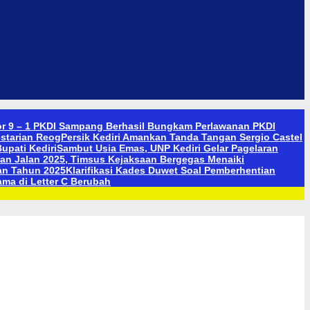
r 9 – 1 PKDI Sampang Berhasil Bungkam Perlawanan PKDI
starian Reog
Persik Kediri Amankan Tanda Tangan Sergio Castel
upati Kediri
Sambut Usia Emas, UNP Kediri Gelar Pagelaran
n Jalan 2025, Timsus Kejaksaan Bergegas Menaiki
an Tahun 2025
Klarifikasi Kades Duwet Soal Pemberhentian
ama di Letter C Berubah