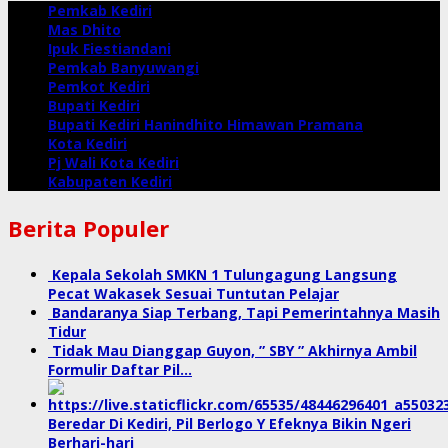
Pemkab Kediri
Mas Dhito
Ipuk Fiestiandani
Pemkab Banyuwangi
Pemkot Kediri
Bupati Kediri
Bupati Kediri Hanindhito Himawan Pramana
Kota Kediri
Pj Wali Kota Kediri
Kabupaten Kediri
Berita Populer
Kepala Sekolah SMKN 1 Tulungagung Langsung
Pecat Wakasek Sesuai Tuntutan Pelajar
Bandaranya Siap Terbang, Tapi Pemerintahnya Masih
Tidur
Tidak Mau Dianggap Guyon, ” SBY ” Akhirnya Ambil
Formulir Daftar Pil…
Beredar Di Kediri, Pil Berlogo Y Efeknya Bikin Ngeri
Berhari-hari