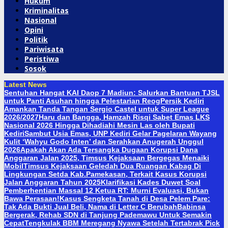
Hukum
Kriminalitas
Nasional
Opini
Politik
Pariwisata
Peristiwa
Sosok
Latest News
Sentuhan Hangat KAI Daop 7 Madiun: Salurkan Bantuan TJSL
untuk Panti Asuhan hingga Pelestarian Reog
Persik Kediri
Amankan Tanda Tangan Sergio Castel untuk Super League
2026/2027
Haru dan Bangga, Hamzah Risqi Sabet Emas LKS
Nasional 2026 Hingga Dihadiahi Mesin Las oleh Bupati
Kediri
Sambut Usia Emas, UNP Kediri Gelar Pagelaran Wayang
Kulit ‘Wahyu Godo Inten’ dan Serahkan Anugerah Unggul
2026
Apakah Akan Ada Tersangka Dugaan Korupsi Dana
Anggaran Jalan 2025, Timsus Kejaksaan Bergegas Menaiki
Mobil
Timsus Kejaksaan Geledah Dua Ruangan Kabag Di
Lingkungan Setda Kab.Pamekasan, Terkait Kasus Korupsi
Jalan Anggaran Tahun 2025
Klarifikasi Kades Duwet Soal
Pemberhentian Massal 12 Ketua RT: Murni Evaluasi, Bukan
Bawa Perasaan!
Kasus Sengketa Tanah di Desa Pelem Pare:
Tak Ada Bukti Jual Beli, Nama di Letter C Berubah
Babinsa
Bergerak, Rehab SDN di Tanjung Pademawu Untuk Semakin
Cepat
Tengkulak BBM Meregang Nyawa Setelah Tertabrak Pick