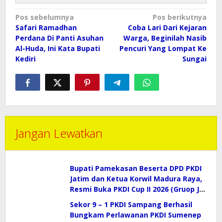
Navigasi
Pos sebelumnya
Pos berikutnya
pos
Safari Ramadhan
Coba Lari Dari Kejaran
Perdana Di Panti Asuhan
Warga, Beginilah Nasib
Al-Huda, Ini Kata Bupati
Pencuri Yang Lompat Ke
Kediri
Sungai
Jangan Lewatkan
Bupati Pamekasan Beserta DPD PKDI
Jatim dan Ketua Korwil Madura Raya,
Resmi Buka PKDI Cup II 2026 (Gruop J)
di SGMRP.
Sekor 9 – 1 PKDI Sampang Berhasil
Bungkam Perlawanan PKDI Sumenep