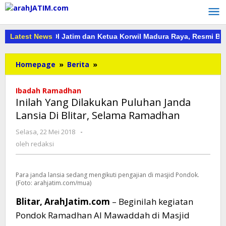
Lewati
ke
konten
a DPD PKDI Jatim dan Ketua Korwil Madura Raya, Resmi Buka PKD
Latest News
Inilah
Homepage
»
Berita
»
Yang
Dilakukan
Ibadah Ramadhan
Puluhan
Inilah Yang Dilakukan Puluhan Janda
Janda
Lansia Di Blitar, Selama Ramadhan
Lansia
Di
oleh
Selasa, 22 Mei 2018
-
Blitar,
redaksi
oleh
redaksi
Selama
Ramadhan
Para janda lansia sedang mengikuti pengajian di masjid Pondok.
(Foto: arahjatim.com/mua)
Blitar, ArahJatim.com
– Beginilah kegiatan
Pondok Ramadhan Al Mawaddah di Masjid