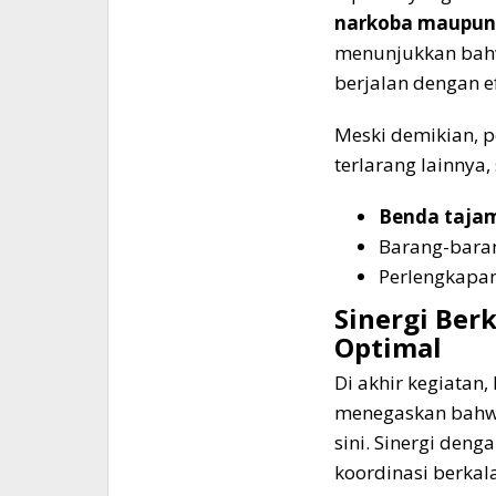
narkoba maupun
menunjukkan bahw
berjalan dengan ef
​Meski demikian,
terlarang lainnya, 
Benda tajam
​Barang-baran
​Perlengkapan
​Sinergi Be
Optimal
​Di akhir kegiatan
menegaskan bahwa
sini. Sinergi deng
koordinasi berkala