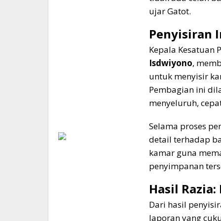
ujar Gatot.
​Penyisiran 
​Kepala Kesatuan 
Isdwiyono
, memb
untuk menyisir k
Pembagian ini di
menyeluruh, cepat,
​Selama proses p
detail terhadap ba
kamar guna memas
penyimpanan ter
​Hasil Razia
​Dari hasil penyis
laporan yang cuk