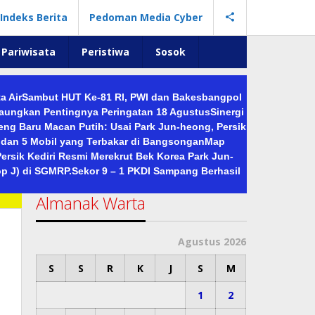
Indeks Berita
Pedoman Media Cyber
Pariwisata
Peristiwa
Sosok
a Air
Sambut HUT Ke-81 RI, PWI dan Bakesbangpol
Gaungkan Pentingnya Peringatan 18 Agustus
Sinergi
eng Baru Macan Putih: Usai Park Jun-heong, Persik
 dan 5 Mobil yang Terbakar di Bangsongan
Map
ersik Kediri Resmi Merekrut Bek Korea Park Jun-
p J) di SGMRP.
Sekor 9 – 1 PKDI Sampang Berhasil
Almanak Warta
Agustus 2026
S
S
R
K
J
S
M
1
2