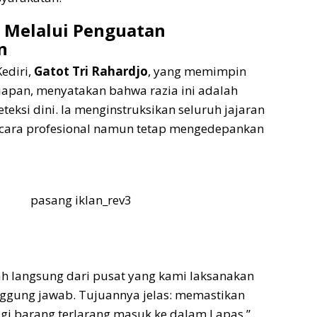
ni Melalui Penguatan
n
Kediri,
Gatot Tri Rahardjo
, yang memimpin
iapan, menyatakan bahwa razia ini adalah
teksi dini. Ia menginstruksikan seluruh jajaran
ecara profesional namun tetap mengedepankan
pasang iklan_rev3
ntah langsung dari pusat yang kami laksanakan
ggung jawab. Tujuannya jelas: memastikan
agi barang terlarang masuk ke dalam Lapas,”