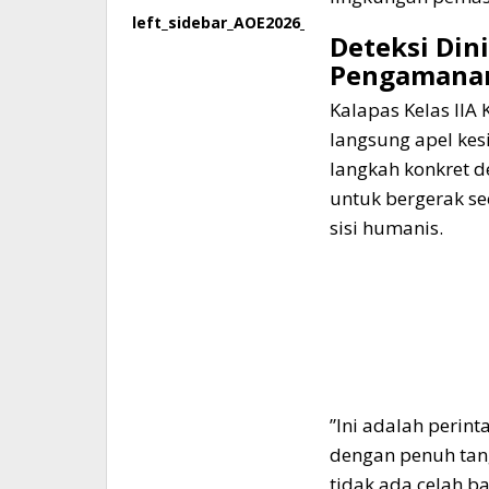
left_sidebar_AOE2026_160x600_1
​Deteksi Di
Pengamana
​Kalapas Kelas IIA 
langsung apel kes
langkah konkret de
untuk bergerak s
sisi humanis.
​”Ini adalah peri
dengan penuh tan
tidak ada celah b