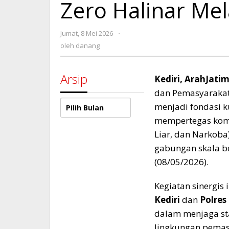
Zero Halinar Me
Komitmen
Zero
Halinar
oleh
Jumat, 8 Mei 2026
-
Melalui
danang
Razia
oleh
danang
Gabungan
Arsip
Kediri, ArahJat
dan Pemasyarakat
Arsip
menjadi fondasi k
mempertegas ko
Liar, dan Narkoba)
gabungan skala b
(08/05/2026).
​Kegiatan sinergis
Kediri
dan
Polres
dalam menjaga sta
lingkungan pemas