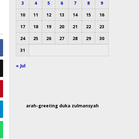
3
4
5
6
7
8
9
10
11
12
13
14
15
16
17
18
19
20
21
22
23
24
25
26
27
28
29
30
31
« Jul
arah-greeting duka zulmansyah