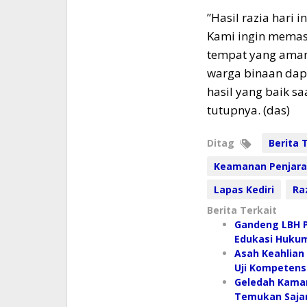
​”Hasil razia hari
Kami ingin memast
tempat yang aman 
warga binaan dap
hasil yang baik s
tutupnya. (das)
Ditag
Berita T
Keamanan Penjara
Lapas Kediri
Ra
Berita Terkait
Gandeng LBH Pr
Edukasi Hukum
Asah Keahlian 
Uji Kompetens
Geledah Kamar
Temukan Sajam