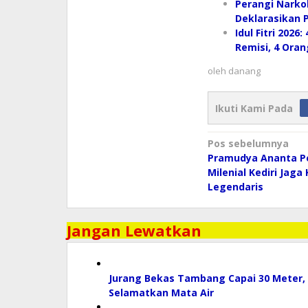
​Perangi Narko
Deklarasikan 
Idul Fitri 202
Remisi, 4 Ora
oleh
danang
Ikuti Kami Pada
Navigasi
Pos sebelumnya
pos
Pramudya Ananta P
Milenial Kediri Jaga 
Legendaris
Jangan Lewatkan
Jurang Bekas Tambang Capai 30 Meter,
Selamatkan Mata Air