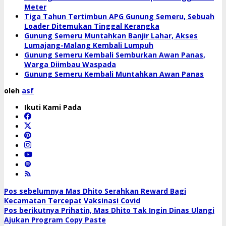
Meter
Tiga Tahun Tertimbun APG Gunung Semeru, Sebuah
Loader Ditemukan Tinggal Kerangka
Gunung Semeru Muntahkan Banjir Lahar, Akses
Lumajang-Malang Kembali Lumpuh
Gunung Semeru Kembali Semburkan Awan Panas,
Warga Diimbau Waspada
Gunung Semeru Kembali Muntahkan Awan Panas
oleh
asf
Ikuti Kami Pada
Navigasi
Pos sebelumnya
Mas Dhito Serahkan Reward Bagi
Kecamatan Tercepat Vaksinasi Covid
pos
Pos berikutnya
Prihatin, Mas Dhito Tak Ingin Dinas Ulangi
Ajukan Program Copy Paste