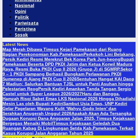
Nasional
Opini
Politik
Pariwisata
Peristiwa
Sosok
Latest News
Map Merah Dibawa Timsus Kejari Pamekasan dari Ruang
Bagian Perekonomian Kab.Pamekasan
Perkokoh Lini Belakang,
Persik Kediri Resmi Merekrut Bek Korea Park Jun-heong
Bupati
Pamekasan Beserta DPD PKDI Jatim dan Ketua Korwil Madura
Raya, Resmi Buka PKDI Cup II 2026 (Gruop J) di SGMRP.
Sekor
9 – 1 PKDI Sampang Berhasil Bungkam Perlawanan PKDI
Sumenep di Ajang PKDI Cup II 2026
Sentuhan Hangat KAI Daop
7 Madiun: Salurkan Bantuan TJSL untuk Panti Asuhan hingga
Pelestarian Reog
Persik Kediri Amankan Tanda Tangan Sergio
Castel untuk Super League 2026/2027
Haru dan Bangga,
Hamzah Risqi Sabet Emas LKS Nasional 2026 Hingga Dihadiahi
Mesin Las oleh Bupati Kediri
Sambut Usia Emas, UNP Kediri
Gelar Pagelaran Wayang Kulit ‘Wahyu Godo Inten’ dan
Serahkan Anugerah Unggul 2026
Apakah Akan Ada Tersangka
Dugaan Korupsi Dana Anggaran Jalan 2025, Timsus Kejaksaan
Bergegas Menaiki Mobil
Timsus Kejaksaan Geledah Dua
Ruangan Kabag Di Lingkungan Setda Kab.Pamekasan, Terkait
Kasus Korupsi Jalan Anggaran Tahun 2025