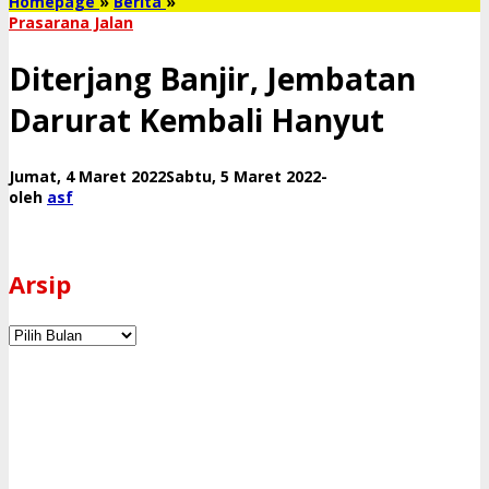
Diterjang
Homepage
»
Berita
»
Banjir,
Prasarana Jalan
Jembatan
Darurat
Diterjang Banjir, Jembatan
Kembali
Hanyut
Darurat Kembali Hanyut
oleh
Jumat, 4 Maret 2022
Sabtu, 5 Maret 2022
-
asf
oleh
asf
Arsip
Arsip