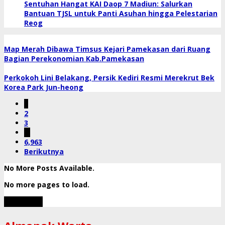
Sentuhan Hangat KAI Daop 7 Madiun: Salurkan
Bantuan TJSL untuk Panti Asuhan hingga Pelestarian
Reog
Map Merah Dibawa Timsus Kejari Pamekasan dari Ruang
Bagian Perekonomian Kab.Pamekasan
Perkokoh Lini Belakang, Persik Kediri Resmi Merekrut Bek
Korea Park Jun-heong
1
2
3
…
6,963
Berikutnya
No More Posts Available.
No more pages to load.
View More