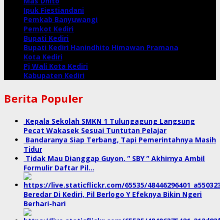
Mas Dhito
Ipuk Fiestiandani
Pemkab Banyuwangi
Pemkot Kediri
Bupati Kediri
Bupati Kediri Hanindhito Himawan Pramana
Kota Kediri
Pj Wali Kota Kediri
Kabupaten Kediri
Berita Populer
Kepala Sekolah SMKN 1 Tulungagung Langsung
Pecat Wakasek Sesuai Tuntutan Pelajar
Bandaranya Siap Terbang, Tapi Pemerintahnya Masih
Tidur
Tidak Mau Dianggap Guyon, ” SBY ” Akhirnya Ambil
Formulir Daftar Pil…
Beredar Di Kediri, Pil Berlogo Y Efeknya Bikin Ngeri
Berhari-hari