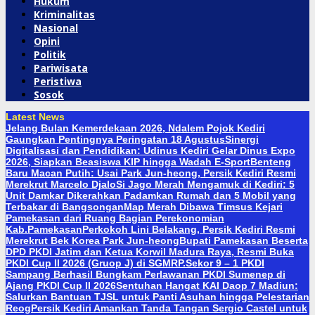
Hukum
Kriminalitas
Nasional
Opini
Politik
Pariwisata
Peristiwa
Sosok
Latest News
Jelang Bulan Kemerdekaan 2026, Ndalem Pojok Kediri
Gaungkan Pentingnya Peringatan 18 Agustus
Sinergi
Digitalisasi dan Pendidikan: Udinus Kediri Gelar Dinus Expo
2026, Siapkan Beasiswa KIP hingga Wadah E-Sport
Benteng
Baru Macan Putih: Usai Park Jun-heong, Persik Kediri Resmi
Merekrut Marcelo Djalo
Si Jago Merah Mengamuk di Kediri: 5
Unit Damkar Dikerahkan Padamkan Rumah dan 5 Mobil yang
Terbakar di Bangsongan
Map Merah Dibawa Timsus Kejari
Pamekasan dari Ruang Bagian Perekonomian
Kab.Pamekasan
Perkokoh Lini Belakang, Persik Kediri Resmi
Merekrut Bek Korea Park Jun-heong
Bupati Pamekasan Beserta
DPD PKDI Jatim dan Ketua Korwil Madura Raya, Resmi Buka
PKDI Cup II 2026 (Gruop J) di SGMRP.
Sekor 9 – 1 PKDI
Sampang Berhasil Bungkam Perlawanan PKDI Sumenep di
Ajang PKDI Cup II 2026
Sentuhan Hangat KAI Daop 7 Madiun:
Salurkan Bantuan TJSL untuk Panti Asuhan hingga Pelestarian
Reog
Persik Kediri Amankan Tanda Tangan Sergio Castel untuk