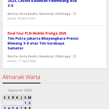
2025, LavAni Kalahkan Palembang BSB
3-0
Berita
,
Kota Kediri
,
Nasional
,
Olahraga
oleh
Jumat, 18 April 2025
danang
final four PLN Mobile Proliga 2025
Tim Putra Jakarta Bhayangkara Presisi
Menang 3-0 atas Tim Surabaya
Samator
Berita
,
Kota Kediri
,
Nasional
,
Olahraga
oleh
Kamis, 17 April 2025
danang
Almanak Warta
Agustus 2026
S
S
R
K
J
S
M
1
2
3
4
5
6
7
8
9