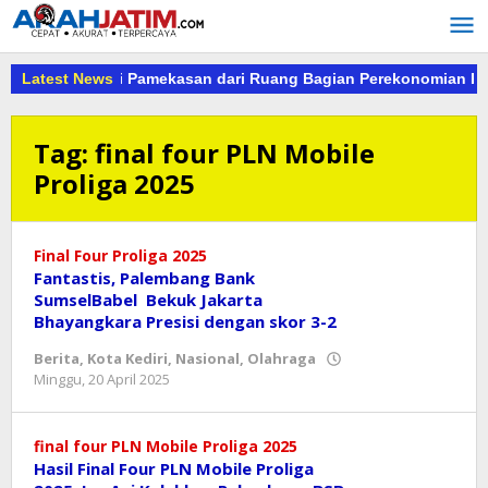
Lewati
ke
konten
sus Kejari Pamekasan dari Ruang Bagian Perekonomian Kab.Pa
Latest News
Tag:
final four PLN Mobile
Proliga 2025
Final Four Proliga 2025
Fantastis, Palembang Bank
SumselBabel Bekuk Jakarta
Bhayangkara Presisi dengan skor 3-2
Berita
,
Kota Kediri
,
Nasional
,
Olahraga
oleh
Minggu, 20 April 2025
danang
final four PLN Mobile Proliga 2025
Hasil Final Four PLN Mobile Proliga