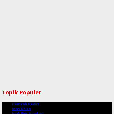
Topik Populer
Pemkab Kediri
Mas Dhito
Ipuk Fiestiandani