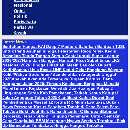
Nasional
Opini
Politik
Pariwisata
Peristiwa
Sosok
Latest News
Sentuhan Hangat KAI Daop 7 Madiun: Salurkan Bantuan TJSL
untuk Panti Asuhan hingga Pelestarian Reog
Persik Kediri
Amankan Tanda Tangan Sergio Castel untuk Super League
2026/2027
Haru dan Bangga, Hamzah Risqi Sabet Emas LKS
Nasional 2026 Hingga Dihadiahi Mesin Las oleh Bupati
Kediri
Sambut Usia Emas, UNP Kediri Gelar Pagelaran Wayang
Kulit ‘Wahyu Godo Inten’ dan Serahkan Anugerah Unggul
2026
Apakah Akan Ada Tersangka Dugaan Korupsi Dana
Anggaran Jalan 2025, Timsus Kejaksaan Bergegas Menaiki
Mobil
Timsus Kejaksaan Geledah Dua Ruangan Kabag Di
Lingkungan Setda Kab.Pamekasan, Terkait Kasus Korupsi
Jalan Anggaran Tahun 2025
Klarifikasi Kades Duwet Soal
Pemberhentian Massal 12 Ketua RT: Murni Evaluasi, Bukan
Bawa Perasaan!
Kasus Sengketa Tanah di Desa Pelem Pare:
Tak Ada Bukti Jual Beli, Nama di Letter C Berubah
Babinsa
Bergerak, Rehab SDN di Tanjung Pademawu Untuk Semakin
Cepat
Tengkulak BBM Meregang Nyawa Setelah Tertabrak Pick
Up Bermuatan Tembakau, Hingga Hangus Terbakar