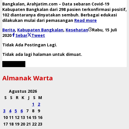
Bangkalan, Arahjatim.com – Data sebaran Covid-19
Kabupaten Bangkalan dari 298 pasien terkonfirmasi positif,
102 diantaranya dinyatakan sembuh. Berbagai edukasi
dilakukan mulai dari pemasangan
Read more
Berita
,
Kabupaten Bangkalan
,
Kesehatan
Rabu, 15 Juli
oleh
2020
Sebar
Tweet
mahbub
Tidak Ada Postingan Lagi.
Tidak ada lagi halaman untuk dimuat.
Muat Lebih
Almanak Warta
Agustus 2026
S
S
R
K
J
S
M
1
2
3
4
5
6
7
8
9
10
11
12
13
14
15
16
17
18
19
20
21
22
23