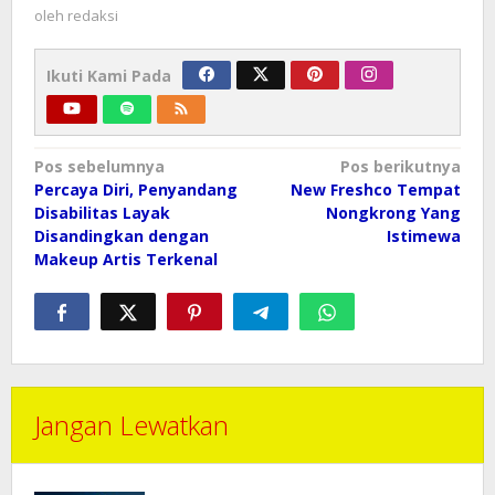
oleh
redaksi
Ikuti Kami Pada
Navigasi
Pos sebelumnya
Pos berikutnya
pos
Percaya Diri, Penyandang
New Freshco Tempat
Disabilitas Layak
Nongkrong Yang
Disandingkan dengan
Istimewa
Makeup Artis Terkenal
Jangan Lewatkan