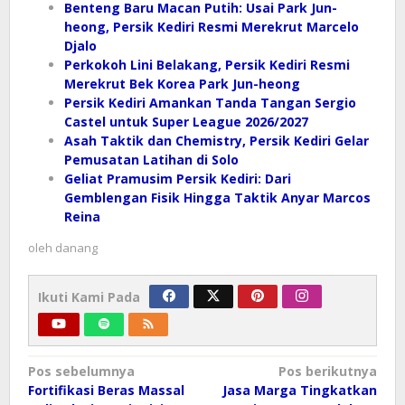
Benteng Baru Macan Putih: Usai Park Jun-
heong, Persik Kediri Resmi Merekrut Marcelo
Djalo
Perkokoh Lini Belakang, Persik Kediri Resmi
Merekrut Bek Korea Park Jun-heong
Persik Kediri Amankan Tanda Tangan Sergio
Castel untuk Super League 2026/2027
Asah Taktik dan Chemistry, Persik Kediri Gelar
Pemusatan Latihan di Solo
Geliat Pramusim Persik Kediri: Dari
Gemblengan Fisik Hingga Taktik Anyar Marcos
Reina
oleh
danang
Ikuti Kami Pada
Navigasi
Pos sebelumnya
Pos berikutnya
pos
Fortifikasi Beras Massal
Jasa Marga Tingkatkan