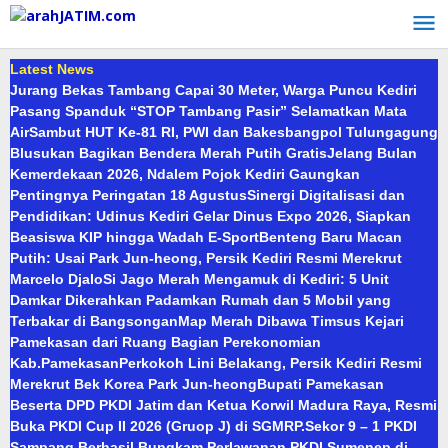
Lewati
ke
konten
Latest News
Jurang Bekas Tambang Capai 30 Meter, Warga Puncu Kediri
Pasang Spanduk “STOP Tambang Pasir” Selamatkan Mata
Air
Sambut HUT Ke-81 RI, PWI dan Bakesbangpol Tulungagung
Blusukan Bagikan Bendera Merah Putih Gratis
Jelang Bulan
Kemerdekaan 2026, Ndalem Pojok Kediri Gaungkan
Pentingnya Peringatan 18 Agustus
Sinergi Digitalisasi dan
Pendidikan: Udinus Kediri Gelar Dinus Expo 2026, Siapkan
Beasiswa KIP hingga Wadah E-Sport
Benteng Baru Macan
Putih: Usai Park Jun-heong, Persik Kediri Resmi Merekrut
Marcelo Djalo
Si Jago Merah Mengamuk di Kediri: 5 Unit
Damkar Dikerahkan Padamkan Rumah dan 5 Mobil yang
Terbakar di Bangsongan
Map Merah Dibawa Timsus Kejari
Pamekasan dari Ruang Bagian Perekonomian
Kab.Pamekasan
Perkokoh Lini Belakang, Persik Kediri Resmi
Merekrut Bek Korea Park Jun-heong
Bupati Pamekasan
Beserta DPD PKDI Jatim dan Ketua Korwil Madura Raya, Resmi
Buka PKDI Cup II 2026 (Gruop J) di SGMRP.
Sekor 9 – 1 PKDI
Sampang Berhasil Bungkam Perlawanan PKDI Sumenep di