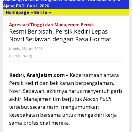
Ajang PKDI Cup II 2026
Homepage
»
Berita
»
Resmi
Berpisah,
Apresiasi Tinggi dari Manajemen Persik
Persik
Resmi Berpisah, Persik Kediri Lepas
Kediri
Lepas
Novri Setiawan dengan Rasa Hormat
Novri
Kamis, 25 Juni 2026
oleh
-
Setiawan
danang
dengan
oleh
danang
Rasa
Hormat
Kediri, ArahJatim.com –
Kebersamaan antara
Persik Kediri dan bek kanan berpengalaman,
Novri Setiawan, akhirnya harus menyentuh garis
akhir. Manajemen tim berjuluk
Macan Putih
tersebut secara resmi mengumumkan
kesepakatan bersama untuk mengakhiri kerja
sama profesional mereka.