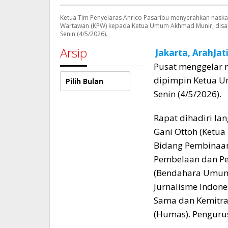
Ketua Tim Penyelaras Anrico Pasaribu menyerahkan naskah fi
Wartawan (KPW) kepada Ketua Umum Akhmad Munir, disaksi
Senin (4/5/2026).
Arsip
Jakarta, ArahJa
Pusat menggelar r
Arsip
dipimpin Ketua U
Senin (4/5/2026).
Rapat dihadiri lan
Gani Ottoh (Ketua
Bidang Pembinaan 
Pembelaan dan Pe
(Bendahara Umum),
Jurnalisme Indones
Sama dan Kemitraa
(Humas). Pengurus