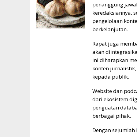
penanggung jawab
keredaksiannya, s
pengelolaan konten
berkelanjutan.
Rapat juga memba
akan diintegrasik
ini diharapkan me
konten jurnalistik
kepada publik.
Website dan podca
dari ekosistem di
penguatan databa
berbagai pihak.
Dengan sejumlah k