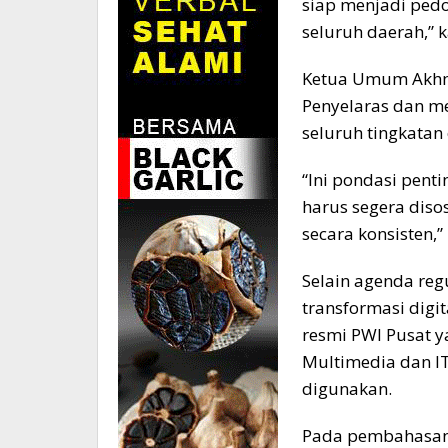
siap menjadi pedo
seluruh daerah,” 
Ketua Umum Akhm
Penyelaras dan m
seluruh tingkatan 
“Ini pondasi pent
harus segera diso
secara konsisten,”
Selain agenda re
transformasi digit
resmi PWI Pusat 
Multimedia dan IT
digunakan.
Pada pembahasan 