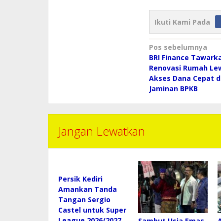
Ikuti Kami Pada
Navigasi
Pos sebelumnya
pos
BRI Finance Tawarka
Renovasi Rumah Lew
Akses Dana Cepat 
Jaminan BPKB
Jangan Lewatkan
Persik Kediri
Amankan Tanda
Tangan Sergio
Castel untuk Super
League 2026/2027
Sambut Usia Emas,