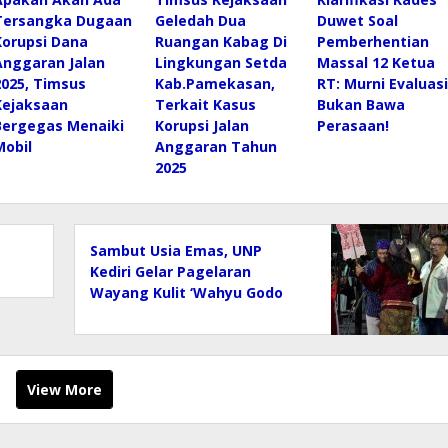
Tersangka Dugaan
Geledah Dua
Duwet Soal
Korupsi Dana
Ruangan Kabag Di
Pemberhentian
Anggaran Jalan
Lingkungan Setda
Massal 12 Ketua
2025, Timsus
Kab.Pamekasan,
RT: Murni Evaluasi
Kejaksaan
Terkait Kasus
Bukan Bawa
Bergegas Menaiki
Korupsi Jalan
Perasaan!
Mobil
Anggaran Tahun
2025
Sambut Usia Emas, UNP
Kediri Gelar Pagelaran
Wayang Kulit ‘Wahyu Godo
Inten’ dan Serahkan
Anugerah Unggul 2026
View More