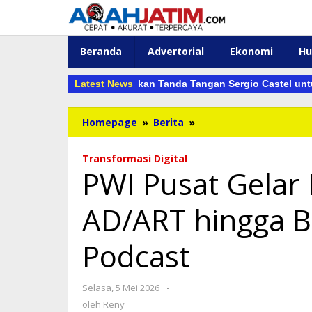
Lewati
ke
konten
Beranda
Advertorial
Ekonomi
H
Persik Kediri Amankan Tanda Tangan Sergio Castel untuk Sup
Latest News
PWI
Homepage
»
Berita
»
Pusat
Gelar
Transformasi Digital
Rapat
PWI Pusat Gelar R
Hybrid,
Finalisasi
AD/ART hingga B
AD/ART
hingga
Bentuk
Podcast
Tim
Website
dan
oleh
Selasa, 5 Mei 2026
-
Podcast
Reny
oleh
Reny