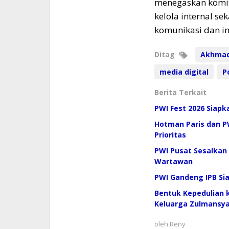
menegaskan komit
kelola internal s
komunikasi dan in
Ditag
Akhmad
media digital
P
Berita Terkait
PWI Fest 2026 Siapk
Hotman Paris dan PW
Prioritas
PWI Pusat Sesalkan
Wartawan
PWI Gandeng IPB Si
Bentuk Kepedulian k
Keluarga Zulmansy
oleh
Reny