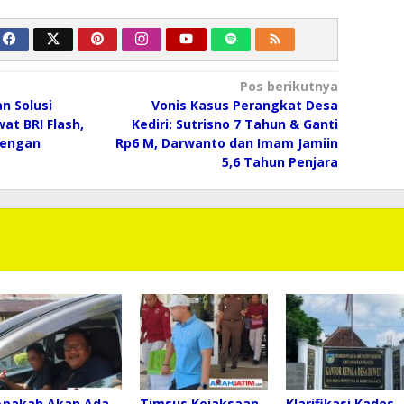
Pos berikutnya
n Solusi
Vonis Kasus Perangkat Desa
at BRI Flash,
Kediri: Sutrisno 7 Tahun & Ganti
dengan
Rp6 M, Darwanto dan Imam Jamiin
5,6 Tahun Penjara
Apakah Akan Ada
Timsus Kejaksaan
Klarifikasi Kades