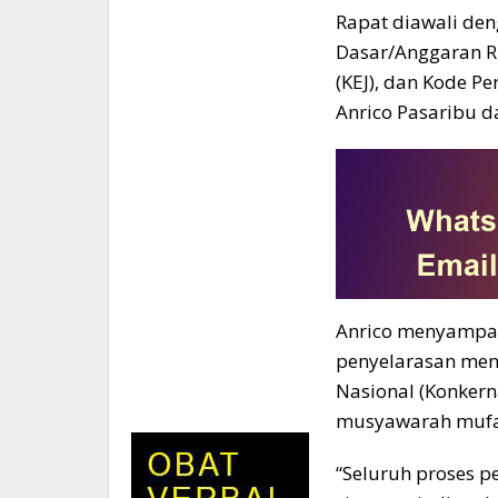
Rapat diawali den
Dasar/Anggaran Ru
(KEJ), dan Kode P
Anrico Pasaribu d
Anrico menyampai
penyelarasan meny
Nasional (Konkerna
musyawarah mufa
“Seluruh proses pe