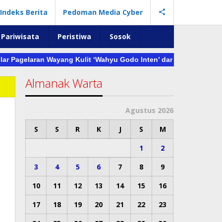
Indeks Berita
Pedoman Media Cyber
Pariwisata
Peristiwa
Sosok
elaran Wayang Kulit ‘Wahyu Godo Inten’ dan Serahkan Anugerah 
Almanak Warta
Agustus 2026
S
S
R
K
J
S
M
n
1
2
3
4
5
6
7
8
9
10
11
12
13
14
15
16
17
18
19
20
21
22
23