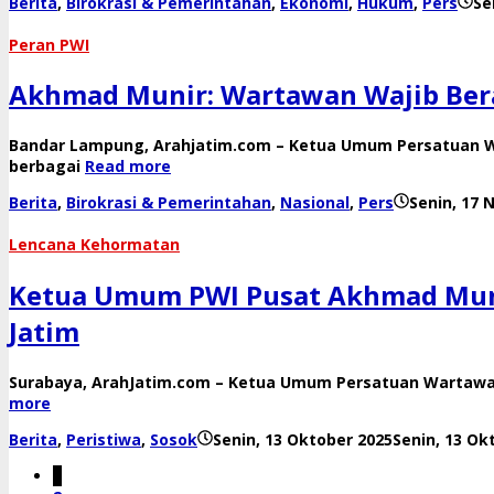
Berita
,
Birokrasi & Pemerintahan
,
Ekonomi
,
Hukum
,
Pers
Se
Peran PWI
Akhmad Munir: Wartawan Wajib Berad
Bandar Lampung, Arahjatim.com – Ketua Umum Persatuan W
berbagai
Read more
Berita
,
Birokrasi & Pemerintahan
,
Nasional
,
Pers
Senin, 17
Lencana Kehormatan
Ketua Umum PWI Pusat Akhmad Muni
Jatim
Surabaya, ArahJatim.com – Ketua Umum Persatuan Wartawan
more
Berita
,
Peristiwa
,
Sosok
Senin, 13 Oktober 2025
Senin, 13 Ok
1