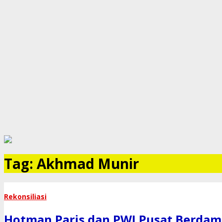
Tag:
Akhmad Munir
Rekonsiliasi
Hotman Paris dan PWI Pusat Berdamai