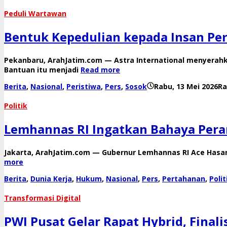
Peduli Wartawan
Bentuk Kepedulian kepada Insan Per
Pekanbaru, ArahJatim.com — Astra International menyerahk
Bantuan itu menjadi
Read more
Berita
,
Nasional
,
Peristiwa
,
Pers
,
Sosok
Rabu, 13 Mei 2026
Ra
Politik
Lemhannas RI Ingatkan Bahaya Peran
Jakarta, ArahJatim.com — Gubernur Lemhannas RI Ace Hasan
more
Berita
,
Dunia Kerja
,
Hukum
,
Nasional
,
Pers
,
Pertahanan
,
Polit
Transformasi Digital
PWI Pusat Gelar Rapat Hybrid, Final