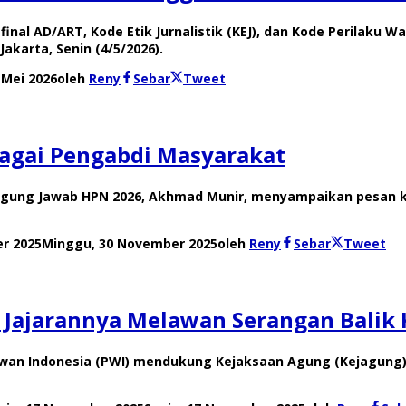
inal AD/ART, Kode Etik Jurnalistik (KEJ), dan Kode Perilak
akarta, Senin (4/5/2026).
 Mei 2026
oleh
Reny
Sebar
Tweet
agai Pengabdi Masyarakat
ggung Jawab HPN 2026, Akhmad Munir, menyampaikan pesan k
r 2025
Minggu, 30 November 2025
oleh
Reny
Sebar
Tweet
Jajarannya Melawan Serangan Balik 
wan Indonesia (PWI) mendukung Kejaksaan Agung (Kejagung)