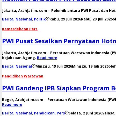
Jakarta, ArahJatim. com – Polemik antara PWI Pusat dan Hot
Berita
,
Nasional
,
Politik
Rabu, 29 Juli 2026
Rabu, 29 Juli 2026
o
Kemerdekaan Pers
PWI Pusat Sesalkan Pernyataan Hot
Jakarta, ArahJatim.com – Persatuan Wartawan Indonesia (
Kejaksaan Agung.
Read more
Berita
,
Nasional
Minggu, 19 Juli 2026
Minggu, 19 Juli 2026
ole
Pendidikan Wartawan
PWI Gandeng IPB Siapkan Program B
Bogor, ArahJatim.com – Persatuan Wartawan Indonesia (PW
Read more
Berita
,
Nasional
,
Pendidikan
,
Pers
Selasa, 2 Juni 2026
Selasa,