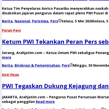
Ketua Tim Penyelaras Anrico Pasaribu menyerahkan naskah f
disaksikan jajaran pengurus dalam rapat pleno PWI Pusat di J
Berita
,
Nasional
,
Peristiwa
,
Pers
Selasa, 5 Mei 2026
Selasa, 5
Peran Pers
Ketum PWI Tekankan Peran Pers seb
Serang, Arahjatim.com – Ketua Umum PWI sekaligus Penan
more
Berita
,
Birokrasi & Pemerintahan
,
Pers
Minggu, 30 Novembe
Anti Hoax
PWI Tegaskan Dukung Kejagung dan 
JAKARTA, Arahjatim.com – Pengurus Pusat Persatuan Warta
sebagai panggilan
Read more