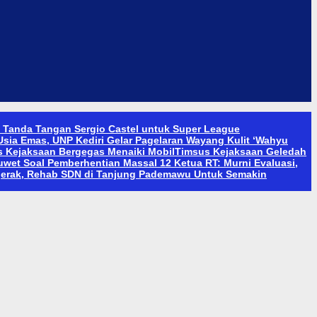
n Tanda Tangan Sergio Castel untuk Super League
sia Emas, UNP Kediri Gelar Pagelaran Wayang Kulit ‘Wahyu
 Kejaksaan Bergegas Menaiki Mobil
Timsus Kejaksaan Geledah
Duwet Soal Pemberhentian Massal 12 Ketua RT: Murni Evaluasi,
gerak, Rehab SDN di Tanjung Pademawu Untuk Semakin