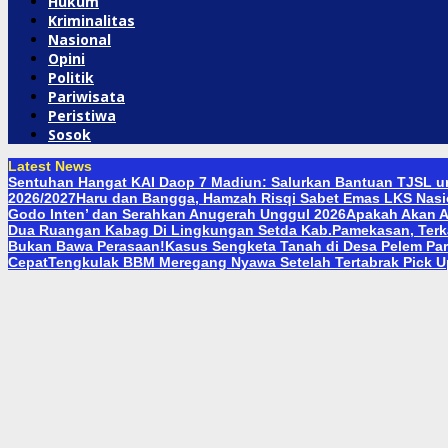
Hukum
Kriminalitas
Nasional
Opini
Politik
Pariwisata
Peristiwa
Sosok
Latest News
Sentuhan Hangat KAI Daop 7 Madiun: Salurkan Bantuan TJSL un
2026/2027
Haru dan Bangga, Hamzah Risqi Sabet Emas LKS Nasio
Godo Inten’ dan Serahkan Anugerah Unggul 2026
Apakah Akan A
Dua Ruangan Kabag Di Lingkungan Setda Kab.Pamekasan, Terka
Bukan Bawa Perasaan!
Kasus Sengketa Tanah di Desa Pelem Pare
Cepat
Tengkulak BBM Meregang Nyawa Setelah Tertabrak Pick 