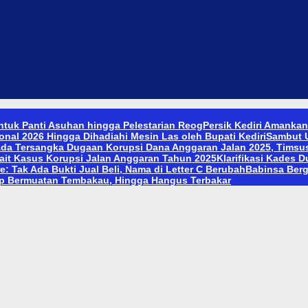
tuk Panti Asuhan hingga Pelestarian Reog
Persik Kediri Amanka
nal 2026 Hingga Dihadiahi Mesin Las oleh Bupati Kediri
Sambut U
da Tersangka Dugaan Korupsi Dana Anggaran Jalan 2025, Timsus
it Kasus Korupsi Jalan Anggaran Tahun 2025
Klarifikasi Kades 
: Tak Ada Bukti Jual Beli, Nama di Letter C Berubah
Babinsa Ber
Up Bermuatan Tembakau, Hingga Hangus Terbakar