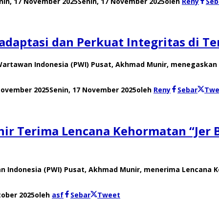
nin, 17 November 2025
Senin, 17 November 2025
oleh
Reny
Seb
aptasi dan Perkuat Integritas di Te
artawan Indonesia (PWI) Pusat, Akhmad Munir, menegaskan 
 November 2025
Senin, 17 November 2025
oleh
Reny
Sebar
Twe
r Terima Lencana Kehormatan “Jer B
 Indonesia (PWI) Pusat, Akhmad Munir, menerima Lencana Ke
tober 2025
oleh
asf
Sebar
Tweet