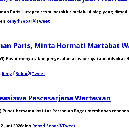
man Paris Hutapea resmi berakhir melalui dialog yang dimedi
leh
Reny
Sebar
Tweet
man Paris, Minta Hormati Martabat 
PWI) Pusat menyatakan penyesalan atas pernyataan Advokat 
h
Reny
Sebar
Tweet
easiswa Pascasarjana Wartawan
I) Pusat bersama Institut Pertanian Bogor membahas rencan
 2 Juni 2026
oleh
Reny
Sebar
Tweet