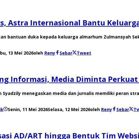
s, Astra Internasional Bantu Keluar
an bantuan duka kepada keluarga almarhum Zulmansyah Sekeda
bu, 13 Mei 2026
oleh
Reny
Sebar
Tweet
g Informasi, Media Diminta Perkuat
 Syadzily menegaskan media dan jurnalis memiliki peran st
ik
Senin, 11 Mei 2026
Selasa, 12 Mei 2026
oleh
Reny
Sebar
T
isasi AD/ART hingga Bentuk Tim Webs