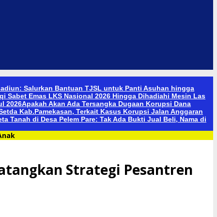
adiun: Salurkan Bantuan TJSL untuk Panti Asuhan hingga
qi Sabet Emas LKS Nasional 2026 Hingga Dihadiahi Mesin Las
ul 2026
Apakah Akan Ada Tersangka Dugaan Korupsi Dana
etda Kab.Pamekasan, Terkait Kasus Korupsi Jalan Anggaran
a Tanah di Desa Pelem Pare: Tak Ada Bukti Jual Beli, Nama di
Anak
tangkan Strategi Pesantren