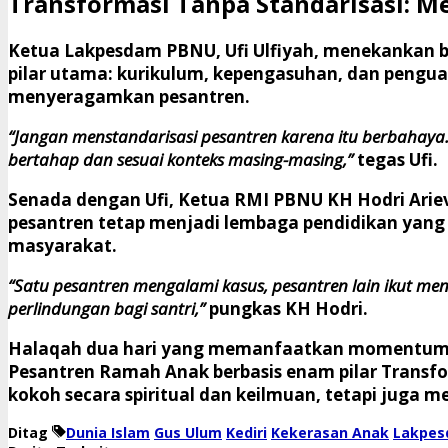
​Transformasi Tanpa Standarisasi: 
​Ketua Lakpesdam PBNU, Ufi Ulfiyah, menekankan 
pilar utama: kurikulum, kepengasuhan, dan pengua
menyeragamkan pesantren.
“Jangan menstandarisasi pesantren karena itu berbahaya.
bertahap dan sesuai konteks masing-masing,”
tegas Ufi.
​Senada dengan Ufi, Ketua RMI PBNU KH Hodri Ari
pesantren tetap menjadi lembaga pendidikan yang o
masyarakat.
“Satu pesantren mengalami kasus, pesantren lain ikut m
perlindungan bagi santri,”
pungkas KH Hodri.
​Halaqah dua hari yang memanfaatkan momentum be
Pesantren Ramah Anak
berbasis enam pilar Transfo
kokoh secara spiritual dan keilmuan, tetapi juga
Ditag
Dunia Islam
Gus Ulum
Kediri
Kekerasan Anak
Lakpes