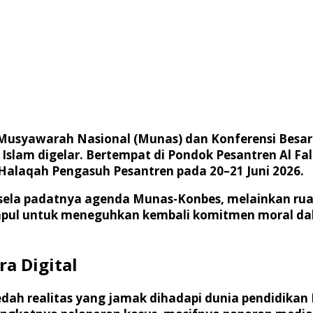
 Musyawarah Nasional (Munas) dan Konferensi Besar 
slam digelar. Bertempat di Pondok Pesantren Al Falah
Halaqah Pengasuh Pesantren
pada 20–21 Juni 2026.
-sela padatnya agenda Munas-Konbes, melainkan ruan
pul untuk meneguhkan kembali komitmen moral dala
ra Digital
dah realitas yang jamak dihadapi dunia pendidikan I