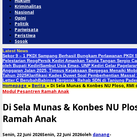
Hukum
Kriminalitas
Nasional
Opini
Politik
Pariwisata
Peristiwa
Sosok
Latest News
Sekor 9 – 1 PKDI Sampang Berhasil Bungkam Perlawanan PKDI S
Pelestarian Reog
Persik Kediri Amankan Tanda Tangan Sergio Ca
oleh Bupati Kediri
Sambut Usia Emas, UNP Kediri Gelar Pagelara
Anggaran Jalan 2025, Timsus Kejaksaan Bergegas Menaiki Mobi
Tahun 2025
Klarifikasi Kades Duwet Soal Pemberhentian Massal
Letter C Berubah
Babinsa Bergerak, Rehab SDN di Tanjung Pad
Homepage
»
Berita
»
Di Sela Munas & Konbes NU Ploso, RM
Modul Pesantren Ramah Anak
Di Sela Munas & Konbes NU Pl
Ramah Anak
Senin, 22 Juni 2026
Senin, 22 Juni 2026
oleh
danang
-