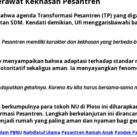
Merawat Kekhasan Pesantren
bahwa agenda Transformasi Pesantren (TP) yang d
tan SDM. Kendati demikian, Ufi menggarisbawahi ba
 Pesantren memiliki karakter dan kekhasan yang berbeda-b
ev menyampaikan bahwa adaptasi terhadap standar 
toritatif sekaligus aman. Ia menyayangkan fenomena
endapatkan getahnya. Karena itu kita harus bersama-sama
rkumpulnya para tokoh NU di Ploso ini diharapkan 
rmasi Pesantren. Langkah berkelanjutan ini diranca
 menjadi rumah yang paling aman dan nyaman bagi ge
dam PBNU
Nahdlatul Ulama
Pesantren Ramah Anak
Pondok P