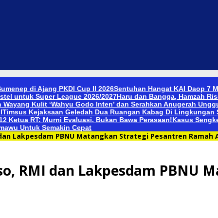
umenep di Ajang PKDI Cup II 2026
Sentuhan Hangat KAI Daop 7 M
stel untuk Super League 2026/2027
Haru dan Bangga, Hamzah Ris
n Wayang Kulit ‘Wahyu Godo Inten’ dan Serahkan Anugerah Ungg
l
Timsus Kejaksaan Geledah Dua Ruangan Kabag Di Lingkungan S
 12 Ketua RT: Murni Evaluasi, Bukan Bawa Perasaan!
Kasus Sengket
emawu Untuk Semakin Cepat
I dan Lakpesdam PBNU Matangkan Strategi Pesantren Ramah 
oso, RMI dan Lakpesdam PBNU Ma