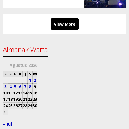
Beasiswa KIP hingga Wadah E-
Sport
View More
Almanak Warta
Agustus 2026
S
S
R
K
J
S
M
1
2
3
4
5
6
7
8
9
10
11
12
13
14
15
16
17
18
19
20
21
22
23
24
25
26
27
28
29
30
31
« Jul