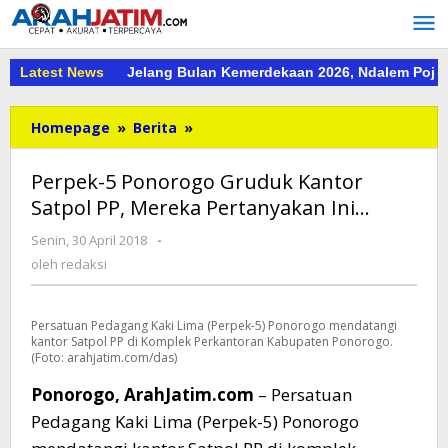
Lewati
ke
konten
Latest News
Jelang Bulan Kemerdekaan 2026, Ndalem Pojok
Perpek-
Homepage
»
Berita
»
5
Ponorogo
Perpek-5 Ponorogo Gruduk Kantor
Gruduk
Satpol PP, Mereka Pertanyakan Ini…
Kantor
Satpol
oleh
Senin, 30 April 2018
-
PP,
redaksi
oleh
redaksi
Mereka
Pertanyakan
Ini...
Persatuan Pedagang Kaki Lima (Perpek-5) Ponorogo mendatangi
kantor Satpol PP di Komplek Perkantoran Kabupaten Ponorogo.
(Foto: arahjatim.com/das)
Ponorogo, ArahJatim.com
– Persatuan
Pedagang Kaki Lima (Perpek-5) Ponorogo