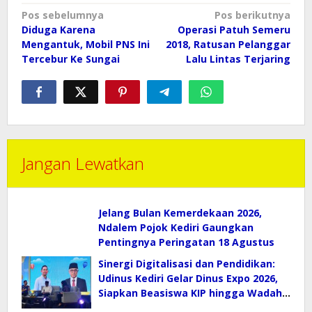
Navigasi
Pos sebelumnya
Pos berikutnya
pos
Diduga Karena
Operasi Patuh Semeru
Mengantuk, Mobil PNS Ini
2018, Ratusan Pelanggar
Tercebur Ke Sungai
Lalu Lintas Terjaring
Jangan Lewatkan
Jelang Bulan Kemerdekaan 2026,
Ndalem Pojok Kediri Gaungkan
Pentingnya Peringatan 18 Agustus
Sinergi Digitalisasi dan Pendidikan:
Udinus Kediri Gelar Dinus Expo 2026,
Siapkan Beasiswa KIP hingga Wadah
E-Sport