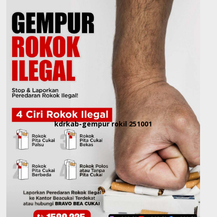
kdrkab-gempur rokil 251001