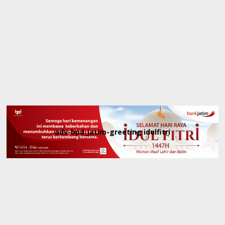
adv-bpd_jatim-greeting idulfitri