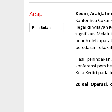
Arsip
Kediri, ArahJati
Kantor Bea Cukai
Arsip
ilegal di wilayah
signifikan. Melalu
penuh oleh apara
peredaran rokok i
​Hasil penindakan
konferensi pers b
Kota Kediri pada 
​20 Kali Operasi