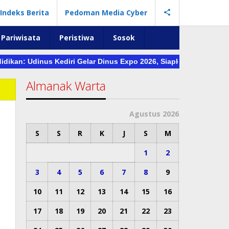
Indeks Berita
Pedoman Media Cyber
Pariwisata
Peristiwa
Sosok
an: Udinus Kediri Gelar Dinus Expo 2026, Siapkan Beasiswa KIP h
Almanak Warta
Agustus 2026
n
S
S
R
K
J
S
M
1
2
3
4
5
6
7
8
9
10
11
12
13
14
15
16
17
18
19
20
21
22
23