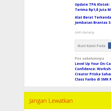
Update TPA Klotok: 
Terima Rp1,8 Juta 
Alat Berat Terkenda
Jembatan Brantas S
oleh
danang
Ikuti Kami Pada
Navigasi
Pos sebelumnya
pos
Level Up Your On-C
Confidence: Worksh
Creator Priska Sah
Class Fanbo di SMK 
Jangan Lewatkan