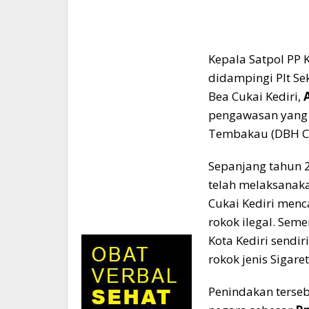
​Kepala Satpol PP 
didampingi Plt Se
Bea Cukai Kediri,
pengawasan yang 
Tembakau (DBH C
​Sepanjang tahun 
telah melaksanaka
Cukai Kediri menc
rokok ilegal. Sem
Kota Kediri sendi
rokok jenis Sigare
​Penindakan terse