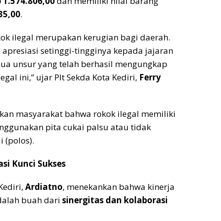
 1.574.806,00
dan memiliki nilai barang
35,00
.
okok ilegal merupakan kerugian bagi daerah.
presiasi setinggi-tingginya kepada jajaran
mua unsur yang telah berhasil mengungkap
gal ini,” ujar Plt Sekda Kota Kediri,
Ferry
kan masyarakat bahwa rokok ilegal memiliki
menggunakan pita cukai palsu atau tidak
 (polos).
asi Kunci Sukses
Kediri,
Ardiatno
, menekankan bahwa kinerja
dalah buah dari
sinergitas dan kolaborasi