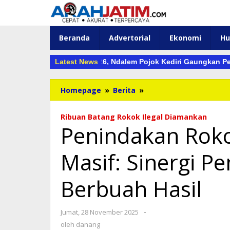
Lewati
ke
konten
Beranda
Advertorial
Ekonomi
H
Bulan Kemerdekaan 2026, Ndalem Pojok Kediri Gaungkan Penting
Latest News
Penindakan
Homepage
»
Berita
»
Rokok
Ilegal
Ribuan Batang Rokok Ilegal Diamankan
di
Penindakan Rokok
Kediri
Makin
Masif: Sinergi P
Masif:
Sinergi
Pemkot
Berbuah Hasil
dan
Bea
Cukai
oleh
Jumat, 28 November 2025
-
Berbuah
danang
oleh
danang
Hasil