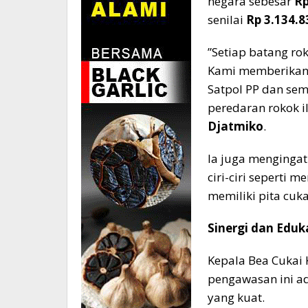
negara sebesar
Rp
senilai
Rp 3.134.8
​”Setiap batang r
Kami memberikan a
Satpol PP dan se
peredaran rokok ile
Djatmiko
.
Ia juga mengingat
ciri-ciri seperti 
memiliki pita cukai
​Sinergi dan Eduk
​Kepala Bea Cukai 
pengawasan ini a
yang kuat.