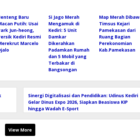
Benteng Baru
Si Jago Merah
Map Merah Dibaw
Macan Putih: Usai
Mengamuk di
Timsus Kejari
Park Jun-heong,
Kediri: 5 Unit
Pamekasan dari
Persik Kediri Resmi
Damkar
Ruang Bagian
Merekrut Marcelo
Dikerahkan
Perekonomian
Djalo
Padamkan Rumah
Kab.Pamekasan
dan 5 Mobil yang
Terbakar di
Bangsongan
k
Sinergi Digitalisasi dan Pendidikan: Udinus Kediri
Gelar Dinus Expo 2026, Siapkan Beasiswa KIP
hingga Wadah E-Sport
View More