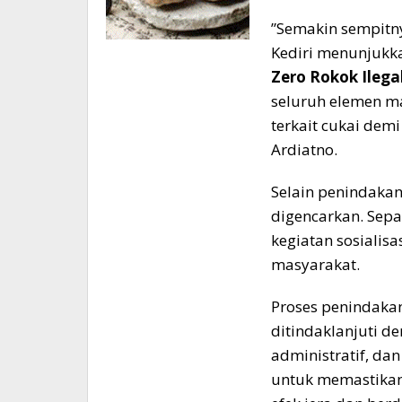
​”Semakin sempitn
Kediri menunjukkan
Zero Rokok Ilega
seluruh elemen m
terkait cukai dem
Ardiatno.
​Selain penindakan
digencarkan. Sepa
kegiatan sosialis
masyarakat.
​Proses penindakan
ditindaklanjuti d
administratif, da
untuk memastikan