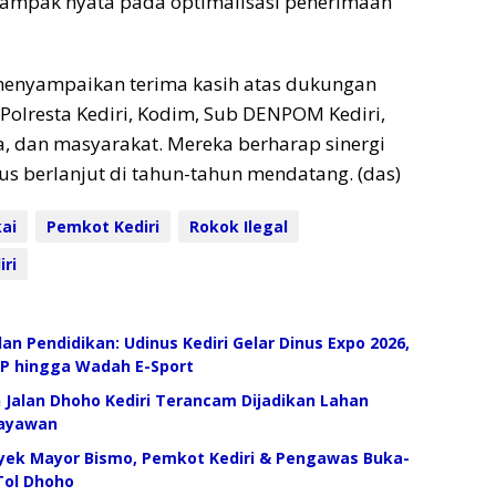
rdampak nyata pada optimalisasi penerimaan
 menyampaikan terima kasih atas dukungan
 Polresta Kediri, Kodim, Sub DENPOM Kediri,
, dan masyarakat. Mereka berharap sinergi
erus berlanjut di tahun-tahun mendatang. (das)
ai
Pemkot Kediri
Rokok Ilegal
iri
 dan Pendidikan: Udinus Kediri Gelar Dinus Expo 2026,
IP hingga Wadah E-Sport
 Jalan Dhoho Kediri Terancam Dijadikan Lahan
udayawan
oyek Mayor Bismo, Pemkot Kediri & Pengawas Buka-
Tol Dhoho