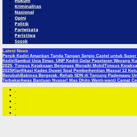
Hukum
Kriminalitas
Nasional
Opini
Politik
Pariwisata
Peristiwa
Sosok
Latest News
Persik Kediri Amankan Tanda Tangan Sergio Castel untuk Super
Kediri
Sambut Usia Emas, UNP Kediri Gelar Pagelaran Wayang Ku
2025, Timsus Kejaksaan Bergegas Menaiki Mobil
Timsus Kejaksa
2025
Klarifikasi Kades Duwet Soal Pemberhentian Massal 12 Ket
Berubah
Babinsa Bergerak, Rehab SDN di Tanjung Pademawu U
Terbakar
Awas Bantuan Nyasar! Mas Dhito Wanti-wanti Camat Cek