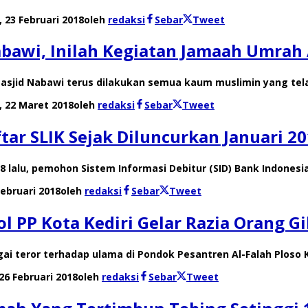
 23 Februari 2018
oleh
redaksi
Sebar
Tweet
abawi, Inilah Kegiatan Jamaah Umra
asjid Nabawi terus dilakukan semua kaum muslimin yang tela
, 22 Maret 2018
oleh
redaksi
Sebar
Tweet
tar SLIK Sejak Diluncurkan Januari 2
18 lalu, pemohon Sistem Informasi Debitur (SID) Bank Indonesia
Februari 2018
oleh
redaksi
Sebar
Tweet
l PP Kota Kediri Gelar Razia Orang Gi
ai teror terhadap ulama di Pondok Pesantren Al-Falah Ploso 
 26 Februari 2018
oleh
redaksi
Sebar
Tweet