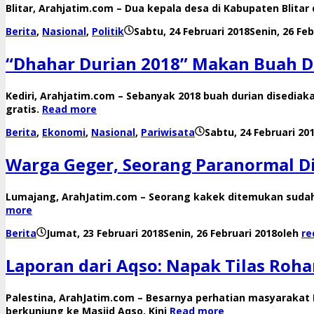
Blitar, Arahjatim.com – Dua kepala desa di Kabupaten Blita
Berita
,
Nasional
,
Politik
Sabtu, 24 Februari 2018
Senin, 26 Feb
“Dhahar Durian 2018” Makan Buah Dur
Kediri, Arahjatim.com – Sebanyak 2018 buah durian disedi
gratis.
Read more
Berita
,
Ekonomi
,
Nasional
,
Pariwisata
Sabtu, 24 Februari 20
Warga Geger, Seorang Paranormal D
Lumajang, ArahJatim.com – Seorang kakek ditemukan sudah
more
Berita
Jumat, 23 Februari 2018
Senin, 26 Februari 2018
oleh
re
Laporan dari Aqso: Napak Tilas Ro
Palestina, ArahJatim.com – Besarnya perhatian masyaraka
berkunjung ke Masjid Aqso. Kini
Read more