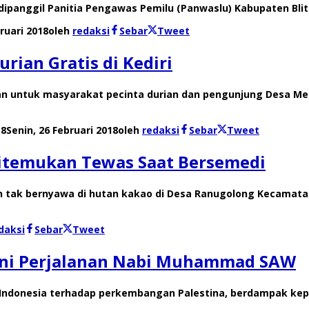
r dipanggil Panitia Pengawas Pemilu (Panwaslu) Kabupaten Bli
ruari 2018
oleh
redaksi
Sebar
Tweet
ian Gratis di Kediri
akan untuk masyarakat pecinta durian dan pengunjung Desa 
18
Senin, 26 Februari 2018
oleh
redaksi
Sebar
Tweet
itemukan Tewas Saat Bersemedi
 tak bernyawa di hutan kakao di Desa Ranugolong Kecamata
daksi
Sebar
Tweet
hani Perjalanan Nabi Muhammad SAW
t Indonesia terhadap perkembangan Palestina, berdampak ke