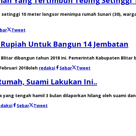
umah Yang Tertimbun Tebing Setinggi 
ing setinggi 10 meter longsor menimpa rumah Sunari (30), w
bar
Tweet
n Rupiah Untuk Bangun 14 Jembatan
 Blitar dibangun tahun 2018 ini. Pemerintah Kabupaten Blita
Februari 2018
oleh
redaksi
Sebar
Tweet
Rumah, Suami Lakukan Ini..
 yang tengah hamil 3 bulan dilaporkan hilang oleh suami da
edaksi
Sebar
Tweet