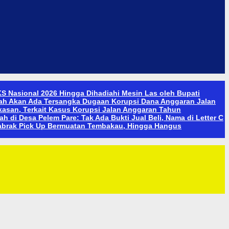
S Nasional 2026 Hingga Dihadiahi Mesin Las oleh Bupati
ah Akan Ada Tersangka Dugaan Korupsi Dana Anggaran Jalan
san, Terkait Kasus Korupsi Jalan Anggaran Tahun
 di Desa Pelem Pare: Tak Ada Bukti Jual Beli, Nama di Letter C
abrak Pick Up Bermuatan Tembakau, Hingga Hangus