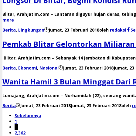
Longsor Di Blitar, Begini Kondisi R
Blitar, ArahJatim.com – Lantaran diguyur hujan deras, teb
more
Berita
,
Lingkungan
Jumat, 23 Februari 2018
oleh
redaksi
Se
Pemkab Blitar Gelontorkan Miliara
Blitar, ArahJatim.com – Sebanyak 14 jembatan di Kabupaten
Berita
,
Ekonomi
,
Nasional
Jumat, 23 Februari 2018
Jumat, 23 
Wanita Hamil 3 Bulan Minggat Dari 
Lumajang, ArahJatim.com – Nurhamidah (22), seorang wanita
Berita
Jumat, 23 Februari 2018
Jumat, 23 Februari 2018
oleh
r
Sebelumnya
1
…
2,362