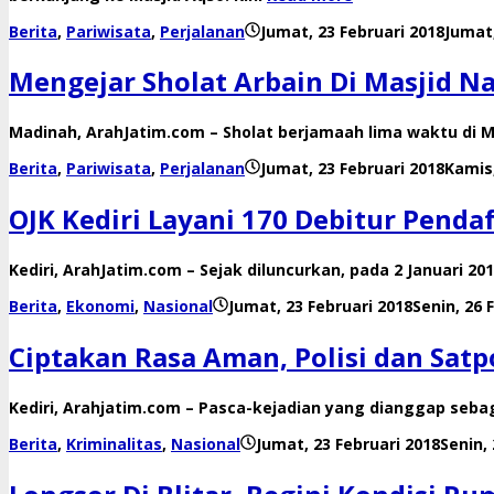
Berita
,
Pariwisata
,
Perjalanan
Jumat, 23 Februari 2018
Jumat,
Mengejar Sholat Arbain Di Masjid N
Madinah, ArahJatim.com – Sholat berjamaah lima waktu di M
Berita
,
Pariwisata
,
Perjalanan
Jumat, 23 Februari 2018
Kamis
OJK Kediri Layani 170 Debitur Pendaf
Kediri, ArahJatim.com – Sejak diluncurkan, pada 2 Januari 20
Berita
,
Ekonomi
,
Nasional
Jumat, 23 Februari 2018
Senin, 26 
Ciptakan Rasa Aman, Polisi dan Satpo
Kediri, Arahjatim.com – Pasca-kejadian yang dianggap sebag
Berita
,
Kriminalitas
,
Nasional
Jumat, 23 Februari 2018
Senin,