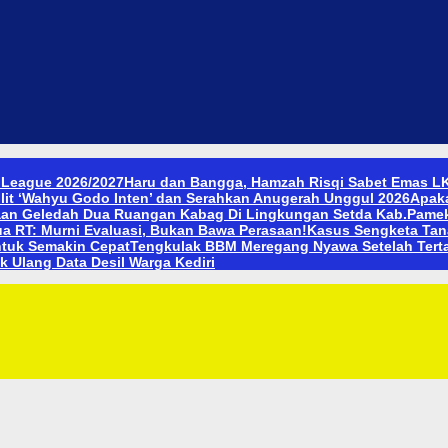
 League 2026/2027
Haru dan Bangga, Hamzah Risqi Sabet Emas LK
lit ‘Wahyu Godo Inten’ dan Serahkan Anugerah Unggul 2026
Apak
an Geledah Dua Ruangan Kabag Di Lingkungan Setda Kab.Pameka
ua RT: Murni Evaluasi, Bukan Bawa Perasaan!
Kasus Sengketa Tanah
ntuk Semakin Cepat
Tengkulak BBM Meregang Nyawa Setelah Tert
 Ulang Data Desil Warga Kediri