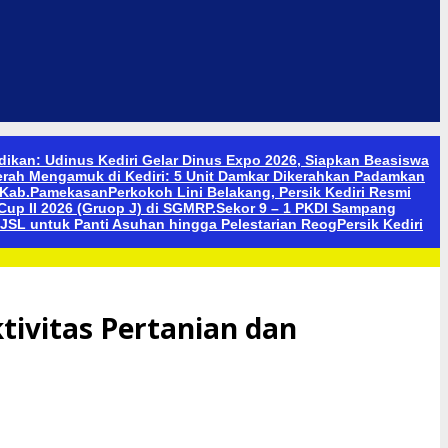
didikan: Udinus Kediri Gelar Dinus Expo 2026, Siapkan Beasiswa
erah Mengamuk di Kediri: 5 Unit Damkar Dikerahkan Padamkan
n Kab.Pamekasan
Perkokoh Lini Belakang, Persik Kediri Resmi
up II 2026 (Gruop J) di SGMRP.
Sekor 9 – 1 PKDI Sampang
JSL untuk Panti Asuhan hingga Pelestarian Reog
Persik Kediri
tivitas Pertanian dan