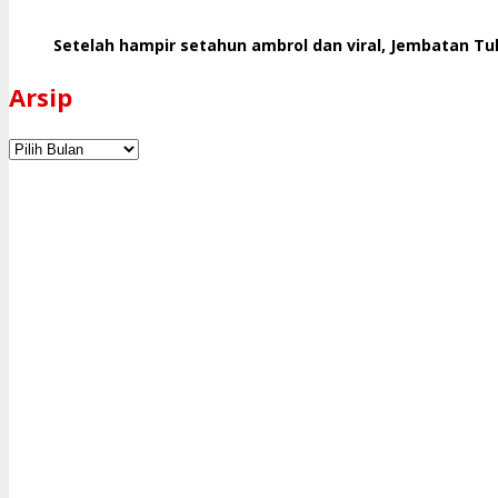
Pendidikan
Warga
Setelah hampir setahun ambrol dan viral, Jembatan Tul
Terganggu
Arsip
Arsip