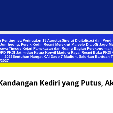
 Pentingnya Peringatan 18 Agustus
Sinergi Digitalisasi dan Pen
Jun-heong, Persik Kediri Resmi Merekrut Marcelo Djalo
Si Jago M
bawa Timsus Kejari Pamekasan dari Ruang Bagian Perekonomia
PD PKDI Jatim dan Ketua Korwil Madura Raya, Resmi Buka PKDI C
II 2026
Sentuhan Hangat KAI Daop 7 Madiun: Salurkan Bantuan T
/2027
andangan Kediri yang Putus, Ak