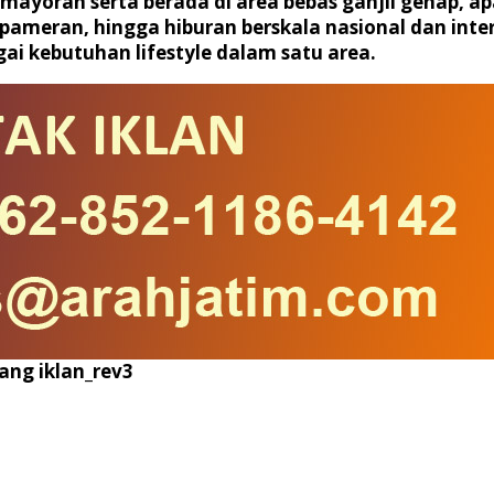
 Kemayoran serta berada di area bebas ganjil genap,
ameran, hingga hiburan berskala nasional dan interna
i kebutuhan lifestyle dalam satu area.
ang iklan_rev3