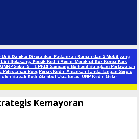
 5 Unit Damkar Dikerahkan Padamkan Rumah dan 5 Mobil yang
Lini Belakang, Persik Kediri Resmi Merekrut Bek Korea Park
 SGMRP.
Sekor 9 – 1 PKDI Sampang Berhasil Bungkam Perlawanan
 Pelestarian Reog
Persik Kediri Amankan Tanda Tangan Sergio
oleh Bupati Kediri
Sambut Usia Emas, UNP Kediri Gelar
trategis Kemayoran