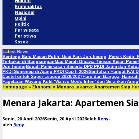
Hukum
Kriminalitas
Nasional
Opini
Politik
Pariwisata
Peristiwa
Sosok
Latest News
Benteng Baru Macan Putih: Usai Park Jun-heong, Persik Kediri 
Terbakar di Bangsongan
Map Merah Dibawa Timsus Kejari Pame
Jun-heong
Bupati Pamekasan Beserta DPD PKDI Jatim dan Ketua
PKDI Sumenep di Ajang PKDI Cup II 2026
Sentuhan Hangat KAI D
Castel untuk Super League 2026/2027
Haru dan Bangga, Hamzah 
Pagelaran Wayang Kulit ‘Wahyu Godo Inten’ dan Serahkan Anug
Homepage
»
Ekonomi
»
Menara Jakarta: Apartemen Siap Hu
Menara Jakarta: Apartemen Sia
Senin, 20 April 2026
Senin, 20 April 2026
oleh
Reny
-
oleh
Reny