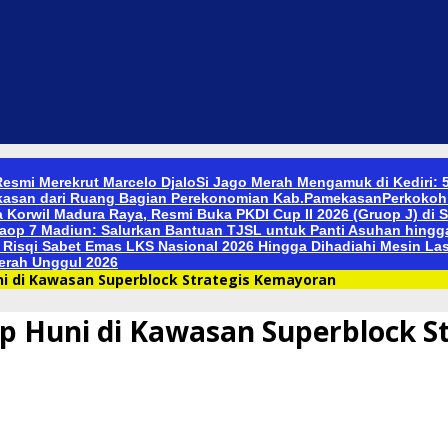
Resmi Merekrut Marcelo Djalo
Si Jago Merah Mengamuk di Kediri:
kasan dari Ruang Bagian Perekonomian Kab.Pamekasan
Perkokoh 
 Korwil Madura Raya, Resmi Buka PKDI Cup II 2026 (Gruop J) di
aop 7 Madiun: Salurkan Bantuan TJSL untuk Panti Asuhan hingga
Risqi Sabet Emas LKS Nasional 2026 Hingga Dihadiahi Mesin Las 
erah Unggul 2026
ni di Kawasan Superblock Strategis Kemayoran
p Huni di Kawasan Superblock S