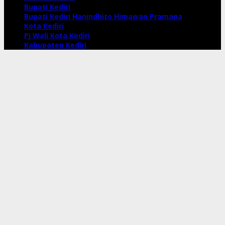
Bupati Kediri
Bupati Kediri Hanindhito Himawan Pramana
Kota Kediri
Pj Wali Kota Kediri
Kabupaten Kediri