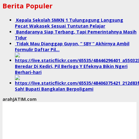
Berita Populer
Kepala Sekolah SMKN 1 Tulungagung Langsung
Pecat Wakasek Sesuai Tuntutan Pelajar
Bandaranya Siap Terbang, Tapi Pemerintahnya Masih
Tidur
Tidak Mau Dianggap Guyon, ” SBY ” Akhirnya Ambil
Formulir Daftar Pil…
Beredar Di Kediri, Pil Berlogo Y Efeknya Bikin Ngeri
Berhari-hari
Sah! Bupati Bangkalan Berpoligami
arahJATIM.com