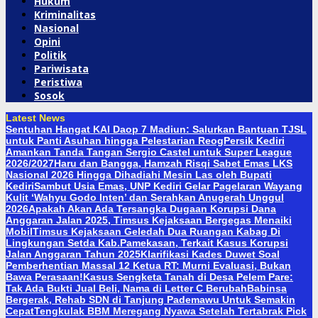
Hukum
Kriminalitas
Nasional
Opini
Politik
Pariwisata
Peristiwa
Sosok
Latest News
Sentuhan Hangat KAI Daop 7 Madiun: Salurkan Bantuan TJSL
untuk Panti Asuhan hingga Pelestarian Reog
Persik Kediri
Amankan Tanda Tangan Sergio Castel untuk Super League
2026/2027
Haru dan Bangga, Hamzah Risqi Sabet Emas LKS
Nasional 2026 Hingga Dihadiahi Mesin Las oleh Bupati
Kediri
Sambut Usia Emas, UNP Kediri Gelar Pagelaran Wayang
Kulit ‘Wahyu Godo Inten’ dan Serahkan Anugerah Unggul
2026
Apakah Akan Ada Tersangka Dugaan Korupsi Dana
Anggaran Jalan 2025, Timsus Kejaksaan Bergegas Menaiki
Mobil
Timsus Kejaksaan Geledah Dua Ruangan Kabag Di
Lingkungan Setda Kab.Pamekasan, Terkait Kasus Korupsi
Jalan Anggaran Tahun 2025
Klarifikasi Kades Duwet Soal
Pemberhentian Massal 12 Ketua RT: Murni Evaluasi, Bukan
Bawa Perasaan!
Kasus Sengketa Tanah di Desa Pelem Pare:
Tak Ada Bukti Jual Beli, Nama di Letter C Berubah
Babinsa
Bergerak, Rehab SDN di Tanjung Pademawu Untuk Semakin
Cepat
Tengkulak BBM Meregang Nyawa Setelah Tertabrak Pick