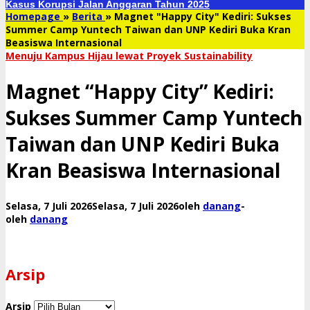
Kasus Korupsi Jalan Anggaran Tahun 2025
Homepage
»
Berita
»
Magnet "Happy City" Kediri: Sukses
Summer Camp Yuntech Taiwan dan UNP Kediri Buka Kran
Beasiswa Internasional
​Menuju Kampus Hijau lewat Proyek Sustainability
Magnet “Happy City” Kediri:
Sukses Summer Camp Yuntech
Taiwan dan UNP Kediri Buka
Kran Beasiswa Internasional
Selasa, 7 Juli 2026
Selasa, 7 Juli 2026
oleh
danang
-
oleh
danang
Arsip
Arsip