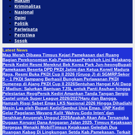
Hukum
Kriminalitas
Nasional
Opini
Politik
Pariwisata
Peristiwa
Sosok
Latest News
Map Merah Dibawa Timsus Kejari Pamekasan dari Ruang
Bagian Perekonomian Kab.Pamekasan
Perkokoh Lini Belakang,
Persik Kediri Resmi Merekrut Bek Korea Park Jun-heong
Bupati
Pamekasan Beserta DPD PKDI Jatim dan Ketua Korwil Madura
Raya, Resmi Buka PKDI Cup II 2026 (Gruop J) di SGMRP.
Sekor
9 – 1 PKDI Sampang Berhasil Bungkam Perlawanan PKDI
Sumenep di Ajang PKDI Cup II 2026
Sentuhan Hangat KAI Daop
7 Madiun: Salurkan Bantuan TJSL untuk Panti Asuhan hingga
Pelestarian Reog
Persik Kediri Amankan Tanda Tangan Sergio
Castel untuk Super League 2026/2027
Haru dan Bangga,
Hamzah Risqi Sabet Emas LKS Nasional 2026 Hingga Dihadiahi
Mesin Las oleh Bupati Kediri
Sambut Usia Emas, UNP Kediri
Gelar Pagelaran Wayang Kulit ‘Wahyu Godo Inten’ dan
Serahkan Anugerah Unggul 2026
Apakah Akan Ada Tersangka
Dugaan Korupsi Dana Anggaran Jalan 2025, Timsus Kejaksaan
Bergegas Menaiki Mobil
Timsus Kejaksaan Geledah Dua
Ruangan Kabag Di Lingkungan Setda Kab.Pamekasan, Terkait