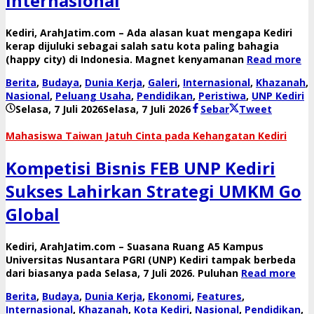
Internasional
​Kediri, ArahJatim.com – Ada alasan kuat mengapa Kediri
kerap dijuluki sebagai salah satu kota paling bahagia
(happy city) di Indonesia. Magnet kenyamanan
Read more
Berita
,
Budaya
,
Dunia Kerja
,
Galeri
,
Internasional
,
Khazanah
,
Nasional
,
Peluang Usaha
,
Pendidikan
,
Peristiwa
,
UNP Kediri
oleh
Selasa, 7 Juli 2026
Selasa, 7 Juli 2026
Sebar
Tweet
danang
Mahasiswa Taiwan Jatuh Cinta pada Kehangatan Kediri
Kompetisi Bisnis FEB UNP Kediri
Sukses Lahirkan Strategi UMKM Go
Global
​Kediri, ArahJatim.com – Suasana Ruang A5 Kampus
Universitas Nusantara PGRI (UNP) Kediri tampak berbeda
dari biasanya pada Selasa, 7 Juli 2026. Puluhan
Read more
Berita
,
Budaya
,
Dunia Kerja
,
Ekonomi
,
Features
,
Internasional
,
Khazanah
,
Kota Kediri
,
Nasional
,
Pendidikan
,