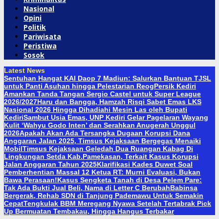
Nasional
Opini
Politik
Pariwisata
Peristiwa
Sosok
Latest News
Sentuhan Hangat KAI Daop 7 Madiun: Salurkan Bantuan TJSL
untuk Panti Asuhan hingga Pelestarian Reog
Persik Kediri
Amankan Tanda Tangan Sergio Castel untuk Super League
2026/2027
Haru dan Bangga, Hamzah Risqi Sabet Emas LKS
Nasional 2026 Hingga Dihadiahi Mesin Las oleh Bupati
Kediri
Sambut Usia Emas, UNP Kediri Gelar Pagelaran Wayang
Kulit ‘Wahyu Godo Inten’ dan Serahkan Anugerah Unggul
2026
Apakah Akan Ada Tersangka Dugaan Korupsi Dana
Anggaran Jalan 2025, Timsus Kejaksaan Bergegas Menaiki
Mobil
Timsus Kejaksaan Geledah Dua Ruangan Kabag Di
Lingkungan Setda Kab.Pamekasan, Terkait Kasus Korupsi
Jalan Anggaran Tahun 2025
Klarifikasi Kades Duwet Soal
Pemberhentian Massal 12 Ketua RT: Murni Evaluasi, Bukan
Bawa Perasaan!
Kasus Sengketa Tanah di Desa Pelem Pare:
Tak Ada Bukti Jual Beli, Nama di Letter C Berubah
Babinsa
Bergerak, Rehab SDN di Tanjung Pademawu Untuk Semakin
Cepat
Tengkulak BBM Meregang Nyawa Setelah Tertabrak Pick
Up Bermuatan Tembakau, Hingga Hangus Terbakar