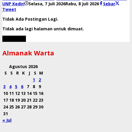
oleh
UNP Kediri
Selasa, 7 Juli 2026
Rabu, 8 Juli 2026
Sebar
danang
Tweet
Tidak Ada Postingan Lagi.
Tidak ada lagi halaman untuk dimuat.
Muat Lebih
Almanak Warta
Agustus 2026
S
S
R
K
J
S
M
1
2
3
4
5
6
7
8
9
10
11
12
13
14
15
16
17
18
19
20
21
22
23
24
25
26
27
28
29
30
31
« Jul