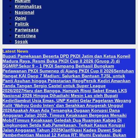
Hukum
Kriminalitas
Nasional
Opini
Politik
Pariwisata
Peristiwa
Sosok
Latest News
Bupati Pamekasan Beserta DPD PKDI Jatim dan Ketua Korwil
Madura Raya, Resmi Buka PKDI Cup II 2026 (Gruop J) di
SGMRP.
Sekor 9 – 1 PKDI Sampang Berhasil Bungkam
Perlawanan PKDI Sumenep di Ajang PKDI Cup II 2026
Sentuhan
Hangat KAI Daop 7 Madiun: Salurkan Bantuan TJSL untuk
Panti Asuhan hingga Pelestarian Reog
Persik Kediri Amankan
Tanda Tangan Sergio Castel untuk Super League
2026/2027
Haru dan Bangga, Hamzah Risqi Sabet Emas LKS
Nasional 2026 Hingga Dihadiahi Mesin Las oleh Bupati
Kediri
Sambut Usia Emas, UNP Kediri Gelar Pagelaran Wayang
Kulit ‘Wahyu Godo Inten’ dan Serahkan Anugerah Unggul
2026
Apakah Akan Ada Tersangka Dugaan Korupsi Dana
Anggaran Jalan 2025, Timsus Kejaksaan Bergegas Menaiki
Mobil
Timsus Kejaksaan Geledah Dua Ruangan Kabag Di
Lingkungan Setda Kab.Pamekasan, Terkait Kasus Korupsi
Jalan Anggaran Tahun 2025
Klarifikasi Kades Duwet Soal
Pemberhentian Massal 12 Ketua RT: Murni Evaluasi, Bukan