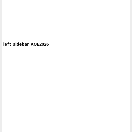
left_sidebar_AOE2026_160x600_1