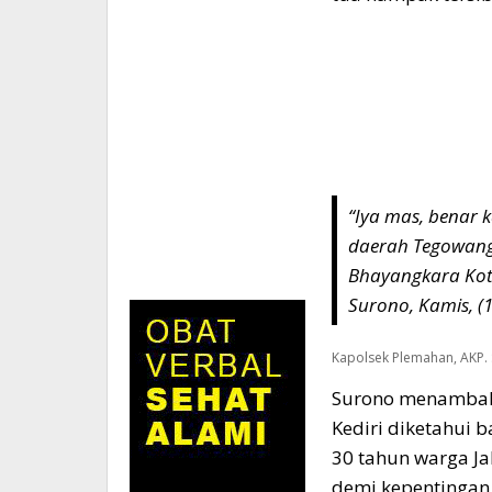
“Iya mas, benar
daerah Tegowangi
Bhayangkara Kota 
Surono, Kamis, (1
Kapolsek Plemahan, AKP. 
Surono menambahka
Kediri diketahui 
30 tahun warga Ja
demi kepentingan