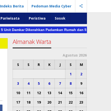
Indeks Berita
Pedoman Media Cyber
Pariwisata
Peristiwa
Sosok
it Damkar Dikerahkan Padamkan Rumah dan 5 Mobil yang Terbaka
Almanak Warta
Agustus 2026
S
S
R
K
J
S
M
1
2
3
4
5
6
7
8
9
10
11
12
13
14
15
16
17
18
19
20
21
22
23