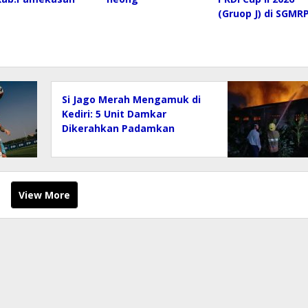
(Gruop J) di SGMRP
Si Jago Merah Mengamuk di
Kediri: 5 Unit Damkar
Dikerahkan Padamkan
Rumah dan 5 Mobil yang
Terbakar di Bangsongan
View More