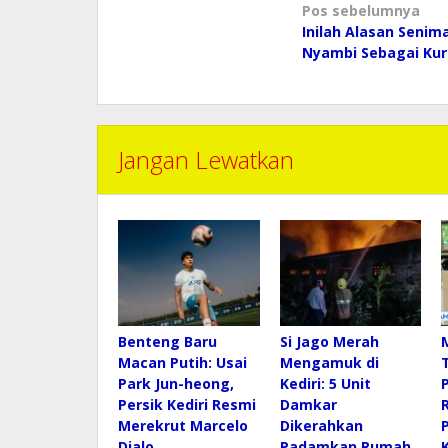
Navigasi
Pos sebelumnya
pos
Inilah Alasan Senima
Nyambi Sebagai Kur
Jangan Lewatkan
Benteng Baru
Si Jago Merah
Macan Putih: Usai
Mengamuk di
Park Jun-heong,
Kediri: 5 Unit
Persik Kediri Resmi
Damkar
Merekrut Marcelo
Dikerahkan
Djalo
Padamkan Rumah