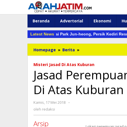
Lewati
ke
konten
Beranda
Advertorial
Ekonomi
H
Baru Macan Putih: Usai Park Jun-heong, Persik Kediri Resmi Mere
Latest News
Jasad
Homepage
»
Berita
»
Perempuan
Ditemukan
Misteri Jasad Di Atas Kuburan
Terkubur
Jasad Perempua
Di
Atas
Di Atas Kuburan
Kuburan
Lama,
Siapakah
oleh
Kamis, 17 Mei 2018
-
Dia?
redaksi
oleh
redaksi
Arsip
Lokasi penemuan jasad 