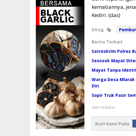
kematiannya, jen
Kediri. (das)
Ditag
Pembu
Berita Terkait
Satreskrim Polres 
Sesosok Mayat Dit
Mayat Tanpa Identit
Warga Desa Mlarak 
Diri
Sopir Truk Pasir S
oleh
redaksi
Ikuti Kami Pada