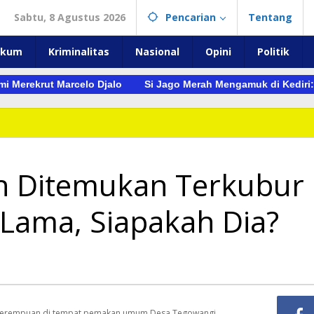
Sabtu, 8 Agustus 2026
Pencarian
Tentang
ukum
Kriminalitas
Nasional
Opini
Politik
krut Marcelo Djalo
Si Jago Merah Mengamuk di Kediri: 5 Un
n Ditemukan Terkubur
 Lama, Siapakah Dia?
perempuan di tempat pemakan umum Desa Tegowangi,