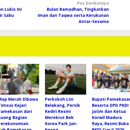
Pos berikutnya
n Lukis Ini
Bulan Ramadhan, Tingkatkan
ir Sabu
Iman dan Taqwa serta Kerukunan
Antar-Sesama
Map Merah Dibawa
Perkokoh Lini
Bupati Pamekasa
Timsus Kejari
Belakang, Persik
Beserta DPD PKDI
Pamekasan dari
Kediri Resmi
Jatim dan Ketua
Ruang Bagian
Merekrut Bek
Korwil Madura
Perekonomian
Korea Park Jun-
Raya, Resmi Buka
Kab.Pamekasan
heong
PKDI Cup II 2026