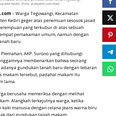
aten Kediri. (Foto: arahjatim.com/das)
m.com
– Warga Tegowangi, Kecamatan
en Kediri geger atas penemuan sesosok jasad
perempuan yang terkubur di atas sebuah
 tempat pemakaman umum, namun dengan
anah baru.
 Plemahan, AKP. Surono yang dihubungi
 genggamnya membenarkan bahwa seorang
 adanya gundukan tanah baru dengan tebaran
as makam tersebut, padahal makam itu
m lama.
arga berusaha memeriksa dengan melihat
akam. Alangkah terkejutnya warga, ketika
 kaki manusia dengan celana jeans warna biru
bak dari gundukan tanah makam.