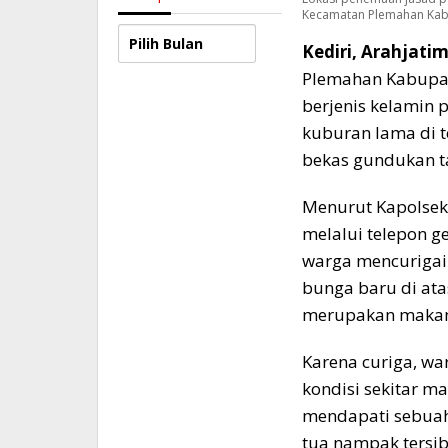
Kecamatan Plemahan Kabup
Arsip
Kediri, Arahjati
Plemahan Kabupat
berjenis kelamin 
kuburan lama di
bekas gundukan t
Menurut Kapolsek
melalui telepon
warga mencurigai
bunga baru di at
merupakan maka
Karena curiga, w
kondisi sekitar m
mendapati sebuah
tua nampak tersi