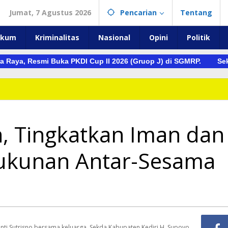
Jumat, 7 Agustus 2026
Pencarian
Tentang
ukum
Kriminalitas
Nasional
Opini
Politik
 Resmi Buka PKDI Cup II 2026 (Gruop J) di SGMRP.
Sekor 9 –
, Tingkatkan Iman dan
rukunan Antar-Sesama
yanti Sutrisno bersama keluarga, Sekda Kabupaten Kediri H. Supoyo,