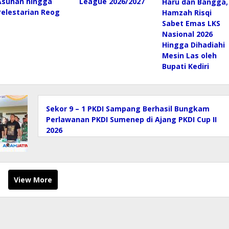
Asuhan hingga
League 2026/2027
Haru dan Bangga,
Pelestarian Reog
Hamzah Risqi
Sabet Emas LKS
Nasional 2026
Hingga Dihadiahi
Mesin Las oleh
Bupati Kediri
Sekor 9 – 1 PKDI Sampang Berhasil Bungkam
Perlawanan PKDI Sumenep di Ajang PKDI Cup II
2026
View More