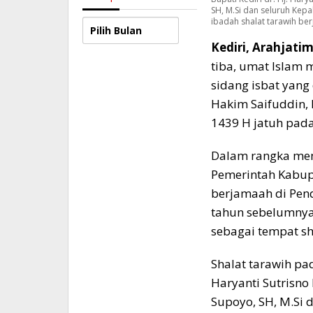
SH, M.Si dan seluruh Kepa
ibadah shalat tarawih be
Arsip
Kediri, Arahjati
tiba, umat Islam
sidang isbat yang
Hakim Saifuddin,
1439 H jatuh pada
Dalam rangka me
Pemerintah Kabupa
berjamaah di Pend
tahun sebelumnya
sebagai tempat sh
Shalat tarawih pada
Haryanti Sutrisno
Supoyo, SH, M.Si 