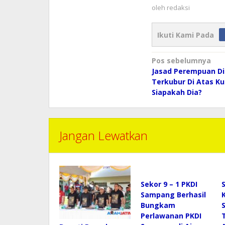
oleh
redaksi
Ikuti Kami Pada
Navigasi
Pos sebelumnya
pos
Jasad Perempuan D
Terkubur Di Atas K
Siapakah Dia?
Jangan Lewatkan
Sekor 9 – 1 PKDI
Sampang Berhasil
Bungkam
Perlawanan PKDI