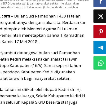
la SKPD beserta staf juga masyarakat sekitar melaksanakan
rjamaah di Pendopo Kabupaten. (Foto: arahjatim.com/das)
m.com
– Bulan Suci Ramadhan 1439 H telah
 menyambutnya dengan suka cita. Berdasarkan
 dipimpin oleh Menteri Agama RI Lukman
 Pemerintah menetapkan bahwa 1 Ramadhan
 Kamis 17 Mei 2018.
nyambut datangnya bulan suci Ramadhan
ten Kediri melaksanakan shalat tarawih
opo Kabupaten (16/5). Sama seperti tahun-
, pendopo Kabupaten Kediri digunakan
alat tarawih bagi masyarakat sekitar.
 tahun ini diikuti oleh Bupati Kediri dr. Hj.
 bersama keluarga, Sekda Kabupaten Kediri H.
dan seluruh Kepala SKPD beserta staf juga