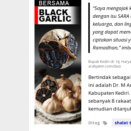
“Saya mengajak 
dengan isu SARA d
keluarga, dan lin
yang dapat meme
ciptakan situasi
Ramadhan,” imb
Bupati Kediri dr. Hj. Hary
arahjatim.com/das)
Bertindak sebagai
ini adalah Dr. M 
Kabupaten Kediri.
sebanyak 8 rakaat 
kemudian dilanjut
Ditag
shalat 