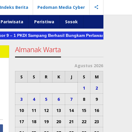
Indeks Berita
Pedoman Media Cyber
Pariwisata
Peristiwa
Sosok
 1 PKDI Sampang Berhasil Bungkam Perlawanan PKDI Sumenep di 
Almanak Warta
Agustus 2026
S
S
R
K
J
S
M
1
2
3
4
5
6
7
8
9
10
11
12
13
14
15
16
17
18
19
20
21
22
23