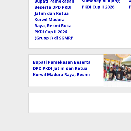
Sumenep di Ajang
Bupati Pamekasan
PKDI Cup II 2026
Beserta DPD PKDI
Jatim dan Ketua
Korwil Madura
Raya, Resmi Buka
PKDI Cup II 2026
(Gruop J) di SGMRP.
Bupati Pamekasan Beserta
DPD PKDI Jatim dan Ketua
Korwil Madura Raya, Resmi
Buka PKDI Cup II 2026 (Gruop
J) di SGMRP.