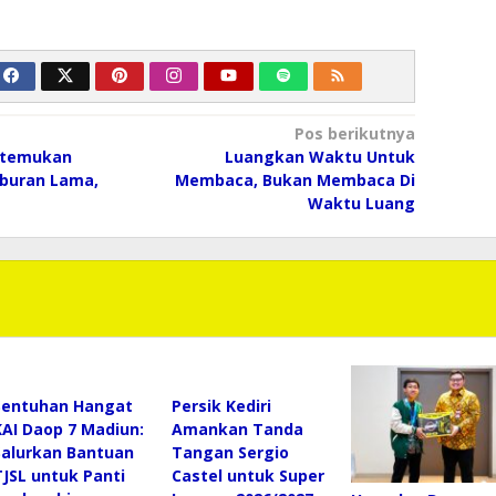
Pos berikutnya
itemukan
Luangkan Waktu Untuk
uburan Lama,
Membaca, Bukan Membaca Di
Waktu Luang
Sentuhan Hangat
Persik Kediri
KAI Daop 7 Madiun:
Amankan Tanda
Salurkan Bantuan
Tangan Sergio
TJSL untuk Panti
Castel untuk Super