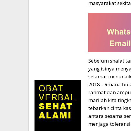
masyarakat sekita
Sebelum shalat t
yang isinya men
selamat menunai
2018. Dimana bul
rahmat dan ampun
marilah kita tingk
tebarkan cinta kas
antara sesama s
menjaga toleransi