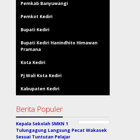
Pemkab Banyuwangi
Pemkot Kediri
Bupati Kediri
Bupati Kediri Hanindhito Himawan
Pramana
Kota Kediri
Pj Wali Kota Kediri
Kabupaten Kediri
Berita Populer
Kepala Sekolah SMKN 1
Tulungagung Langsung Pecat Wakasek
Sesuai Tuntutan Pelajar