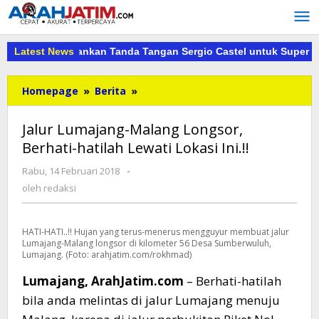
Lewati
ke
konten
ediri Amankan Tanda Tangan Sergio Castel untuk Super League 20
Latest News
Jalur
Homepage
»
Berita
»
Lumajang-
Malang
Jalur Lumajang-Malang Longsor,
Longsor,
Berhati-hatilah Lewati Lokasi Ini.!!
Berhati-
hatilah
oleh
Rabu, 14 Februari 2018
-
Lewati
redaksi
oleh
redaksi
Lokasi
Ini.!!
HATI-HATI..!! Hujan yang terus-menerus mengguyur membuat jalur
Lumajang-Malang longsor di kilometer 56 Desa Sumberwuluh,
Lumajang. (Foto: arahjatim.com/rokhmad)
Lumajang, ArahJatim.com
– Berhati-hatilah
bila anda melintas di jalur Lumajang menuju