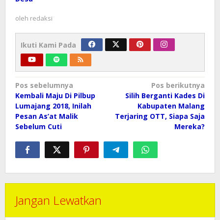
oleh
redaksi
Ikuti Kami Pada
Navigasi
Pos sebelumnya
Pos berikutnya
pos
Kembali Maju Di Pilbup
Silih Berganti Kades Di
Lumajang 2018, Inilah
Kabupaten Malang
Pesan As’at Malik
Terjaring OTT, Siapa Saja
Sebelum Cuti
Mereka?
Jangan Lewatkan