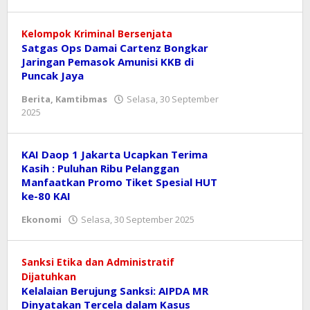
asf
Kelompok Kriminal Bersenjata
Satgas Ops Damai Cartenz Bongkar
Jaringan Pemasok Amunisi KKB di
Puncak Jaya
Berita
,
Kamtibmas
Selasa, 30 September
oleh
2025
asf
KAI Daop 1 Jakarta Ucapkan Terima
Kasih : Puluhan Ribu Pelanggan
Manfaatkan Promo Tiket Spesial HUT
ke-80 KAI
oleh
Ekonomi
Selasa, 30 September 2025
Reny
Sanksi Etika dan Administratif
Dijatuhkan
Kelalaian Berujung Sanksi: AIPDA MR
Dinyatakan Tercela dalam Kasus