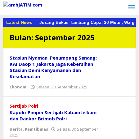
Lewati
ke
konten
Latest News
Jurang Bekas Tambang Capai 30 Meter, Warga
Bulan:
September 2025
Stasiun Nyaman, Penumpang Senang:
KAI Daop 1 Jakarta Jaga Kebersihan
Stasiun Demi Kenyamanan dan
Keselamatan
oleh
Ekonomi
Selasa, 30 September 2025
Reny
Sertijab Polri
Kapolri Pimpin Sertijab Kabaintelkam
dan Dankor Brimob Polri
Berita
,
Kamtibmas
Selasa, 30 September
oleh
2025