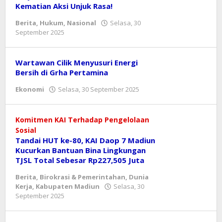
Kematian Aksi Unjuk Rasa!​
Berita
,
Hukum
,
Nasional
Selasa, 30
oleh
September 2025
danang
Wartawan Cilik Menyusuri Energi
Bersih di Grha Pertamina
oleh
Ekonomi
Selasa, 30 September 2025
Reny
Komitmen KAI Terhadap Pengelolaan
Sosial
Tandai HUT ke-80, KAI Daop 7 Madiun
Kucurkan Bantuan Bina Lingkungan
TJSL Total Sebesar Rp227,505 Juta
Berita
,
Birokrasi & Pemerintahan
,
Dunia
Kerja
,
Kabupaten Madiun
Selasa, 30
oleh
September 2025
danang