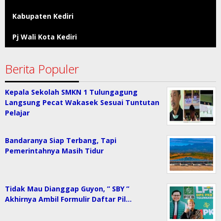
Kabupaten Kediri
Pj Wali Kota Kediri
Berita Populer
Kepala Sekolah SMKN 1 Tulungagung
Langsung Pecat Wakasek Sesuai Tuntutan
Pelajar
Bandaranya Siap Terbang, Tapi
Pemerintahnya Masih Tidur
Tidak Mau Dianggap Guyon, ” SBY ”
Akhirnya Ambil Formulir Daftar Pil…