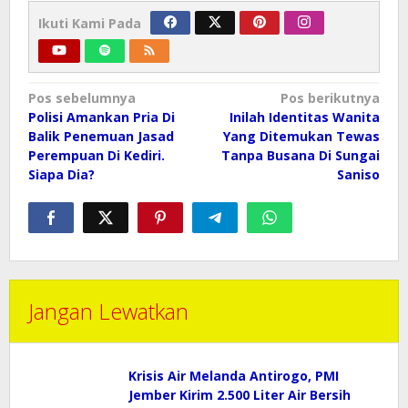
Ikuti Kami Pada
Navigasi
Pos sebelumnya
Pos berikutnya
pos
Polisi Amankan Pria Di
Inilah Identitas Wanita
Balik Penemuan Jasad
Yang Ditemukan Tewas
Perempuan Di Kediri.
Tanpa Busana Di Sungai
Siapa Dia?
Saniso
Jangan Lewatkan
Krisis Air Melanda Antirogo, PMI
Jember Kirim 2.500 Liter Air Bersih