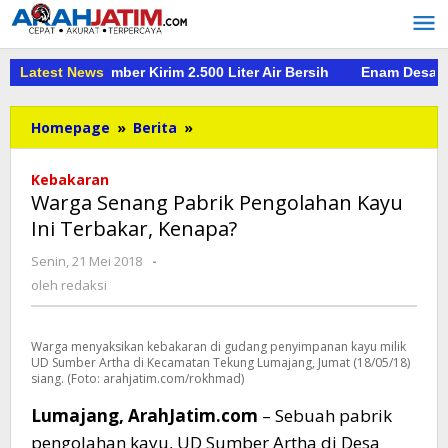
Lewati
ke
konten
irogo, PMI Jember Kirim 2.500 Liter Air Bersih
Latest News
Enam Desa di K
Warga
Homepage
»
Berita
»
Senang
Pabrik
Kebakaran
Pengolahan
Warga Senang Pabrik Pengolahan Kayu
Kayu
Ini Terbakar, Kenapa?
Ini
Terbakar,
oleh
Senin, 21 Mei 2018
-
Kenapa?
redaksi
oleh
redaksi
Warga menyaksikan kebakaran di gudang penyimpanan kayu milik
UD Sumber Artha di Kecamatan Tekung Lumajang, Jumat (18/05/18)
siang. (Foto: arahjatim.com/rokhmad)
Lumajang, ArahJatim.com
– Sebuah pabrik
pengolahan kayu, UD Sumber Artha di Desa